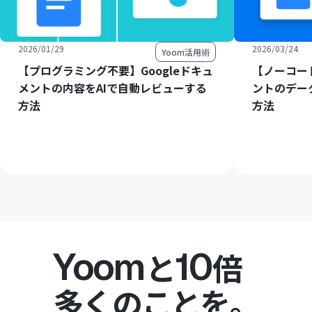
2026/01/29
2026/03/24
Yoom活用術
【プログラミング不要】Googleドキュ
【ノーコード
メントの内容をAIで自動レビューする
ントのデー
方法
方法
Yoom
10
と
倍
多くのことを。