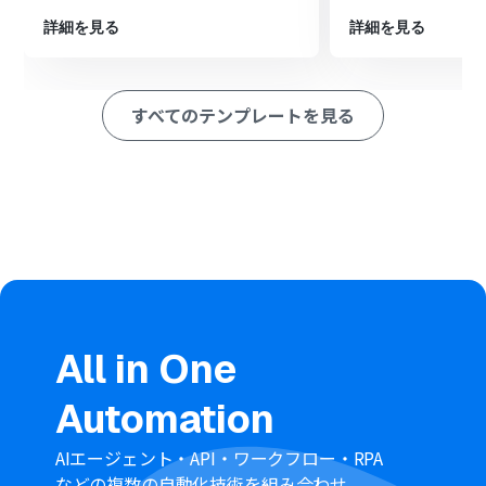
■このワークフローのカスタムポイント
Googleドキュメントの「ドキュメントに画像を挿入す
詳細を見る
詳細を見る
る」オペレーションでは、どのドキュメントに画像を挿
入するかを指定するため、対象のドキュメントIDを設定
してください
すべてのテンプレートを見る
挿入する画像は、フォームトリガーで受け取ったURL情報
などをアウトプット（変数）として指定します。これによ
り、フォームから送信された情報をもとに、画像を動的に
挿入できます
■注意事項
GoogleドキュメントとYoomを連携してください。
All in One
Automation
AIエージェント・API・ワークフロー・RPA
などの複数の自動化技術を組み合わせ、