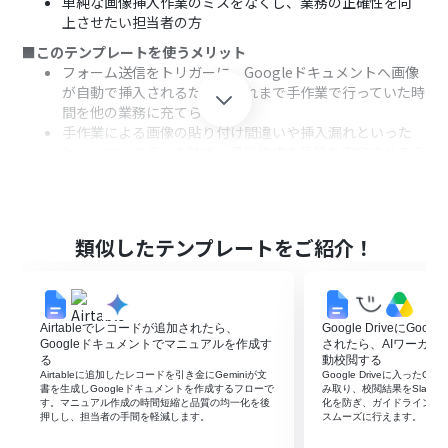
単純な画像挿入作業のミスをなくし、業務の正確性を向
上させたい担当者の方
■このテンプレートを使うメリット
フォーム送信をトリガーに、Googleドキュメントへ画像
が自動で挿入されるため、これまで手作業で行っていた時
間を他の業務に充てられます
手作業による画像の貼り付け間違いや挿入漏れといった
ヒューマンエラーを防ぎ、資料作成の品質を安定させるこ
とができます
■フローボットの流れ
はじめに、GoogleドキュメントをYoomと連携します
次に、トリガーでフォームトリガーを選択し、「フォーム
類似したテンプレートをご紹介！
が送信されたら」というアクションを設定し、画像ファイ
ルのURLを入力できる項目を作成します
最後に、オペレーションでGoogleドキュメントの「ドキ
ュメントに画像を挿入する」アクションを設定し、挿入先
Airtableでレコードが追加されたら、
Google DriveにGo
のドキュメントIDやトリガーで受け取った画像ファイルの
Googleドキュメントでマニュアルを作成す
されたら、AIワーカー
URLを指定します
る
動校閲する
Airtableに追加したレコードを引き金にGeminiが文
Google Driveに入ったG
※「トリガー」：フロー起動のきっかけとなるアクション、「オ
書を生成しGoogleドキュメントを作成するフローで
み取り、校閲結果をSlac
す。マニュアル作成の時間短縮と品質の均一化を後
化を防ぎ、ガイドライン通
ペレーション」：トリガー起動後、フロー内で処理を行うアク
押しし、担当者の手間を軽減します。
スムーズに行えます。
ション