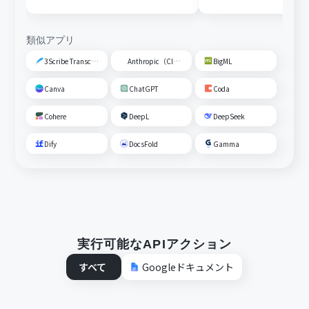
動校閲する
類似アプリ
3Scribe Transcription
Anthropic（Claude）
BigML
Canva
ChatGPT
Coda
Cohere
DeepL
DeepSeek
Dify
DocsFold
Gamma
実行可能なAPIアクション
すべて
Googleドキュメント