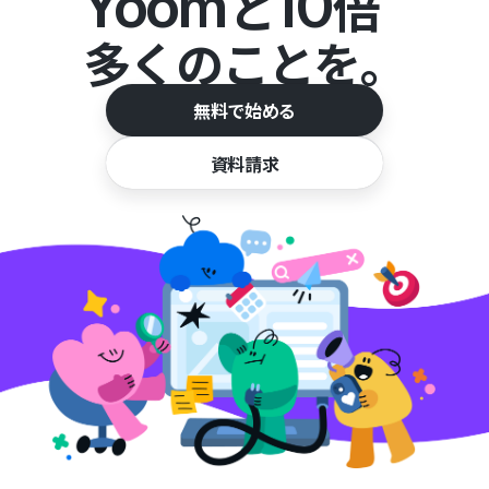
Yoom
10
と
倍
多くのことを。
無料で始める
資料請求