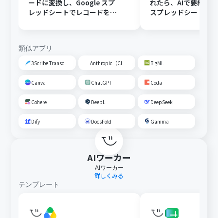
ードに変換し、Google スプ
れたら、AIで要約してG
レッドシートでレコードを追
スプレッドシートの
加する
トに追加する
類似アプリ
3Scribe Transcription
Anthropic（Claude）
BigML
Canva
ChatGPT
Coda
Cohere
DeepL
DeepSeek
Dify
DocsFold
Gamma
AIワーカー
AIワーカー
詳しくみる
テンプレート