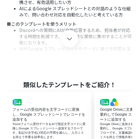
携させ、有効活用したい方
AIによるGoogle スプレッドシートとの対話のような仕組
みで、問い合わせ対応を自動化したいと考えている方
■このテンプレートを使うメリット
Discordへの質問にAIが自動応答するため、担当者が対応
する時間を削減でき、より重要な業務に集中することが可
能になります。
AIがGoogle スプレッドシートのデータに基づき回答を生
成するため、担当者による回答の質のばらつきを防ぎ、業
務品質の標準化に繋がります。
■フローボットの流れ
はじめに、DiscordとGoogle スプレッドシートをYoom
と連携します。
類似したテンプレートをご紹介！
次に、トリガーでDiscordを選択し、「チャンネルでメッ
セージが送信されたら」というアクションを設定します。
続いて、オペレーションでAIワーカーを設定し、
「Discordで受けた質問に対し、Google スプレッドシー
フォームの受信内容を文字コードに変換
Google Driveに文
トのデータをもとに自動で分析・検索・回答を行う」た
し、Google スプレッドシートでレコードを
要約してGoogle ス
めのマニュアル（指示）を作成します。
追加する
ートに追加する
Yoomフォーム受付データをAIで指定文字コードに変
Google Driveに追加さ
※「トリガー」：フロー起動のきっかけとなるアクション、「オ
換しGoogle スプレッドシートへ追加するフローで
要約し、Google スプレ
す。転記や文字化け対応の手間を減らし、入力ミス
フローです。文書確認や転
ペレーション」：トリガー起動後、フロー内で処理を行うアク
を抑えて作業を効率化します。
ミスを抑えて情報共有を早