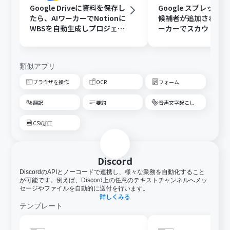
Google Driveに資料を保存し
Google スプレッド
たら、AIワーカーでNotionに
候補者が追加されたら
WBSを自動生成しプロジェク
ーカーでスカウト文
ト管理を効率化する
追記と通知を行う
類似アプリ
ブラウザを操作
OCR
フォーム
翻訳
要約
音声文字起こし
CSV加工
Discord
DiscordのAPIとノーコードで連携し、様々な業務を自動化すること
が可能です。例えば、Discord上の任意のテキストチャンネルへメッ
セージやファイルを自動的に送付を行います。
詳しくみる
テンプレート