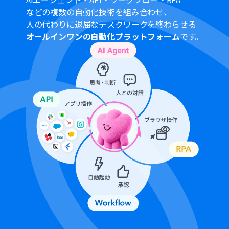
等はフローボットの利用制限と同様です。
などの複数の自動化技術を組み合わせ、
AIワーカーは、テスト実行でも本番実行と同様にタスクを
人の代わりに退屈なデスクワークを終わらせる
消費しますのでご注意ください。詳細は「
【AIワーカー】
オールインワンの自動化プラットフォーム
です。
タスク実行数の計算方法
」ご参照ください。
AIワーカーはマニュアルを詳細に設定することで適切な処
理を実行しやすくなります。詳細は「
【AIワーカー】マニ
ュアルの作成方法
」をご参照ください。
AIワーカーで大容量のデータを処理する場合、処理件数に
応じて膨大なタスクを消費する可能性があるためご注意
ください。