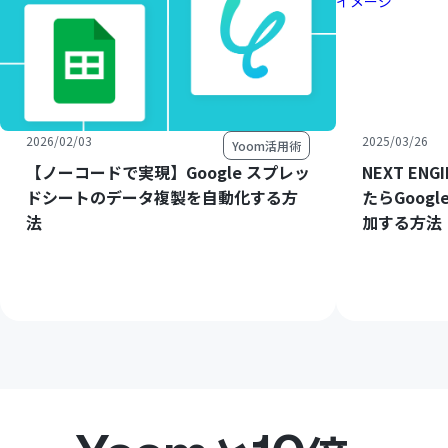
2026/02/03
2025/03/26
Yoom活用術
【ノーコードで実現】Google スプレッ
NEXT E
ドシートのデータ複製を自動化する方
たらGoog
法
加する方法