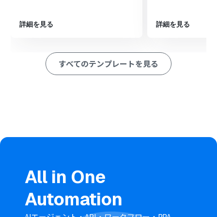
ション
■このワークフローのカスタムポイント
Discordのトリガー設定では、メッセージの受信を検知し
詳細を見る
詳細を見る
たいサーバーIDおよびチャンネルIDを、実際の運用環境
に合わせて設定してください。
AIワーカーのオペレーション設定では、回答の目的や内容
すべてのテンプレートを見る
に応じて、AIへの指示（マニュアル）や使用するツールを
任意で設定することが可能です。
■注意事項
Discord、Google スプレッドシートのそれぞれとYoom
を連携してください。 AIワーカー内で使用するツール
（アプリ）についてもマイアプリ連携が必要です。
トリガーは5分、10分、15分、30分、60分の間隔で起動
間隔を選択できます。
プランによって最短の起動間隔が異なりますので、ご注意
ください。
AIワーカーの基本設定は「
【AIワーカー】基本的な設定方
All in One
法
」をご参照ください。
AIワーカーの同時実行数・作成可能なAIワーカー数・利用
Automation
可能なAIモデルはご契約中のプランによって異なりま
す。
AIワーカー内でご利用いただけるアプリやオペレーション
AIエージェント・API・ワークフロー・RPA