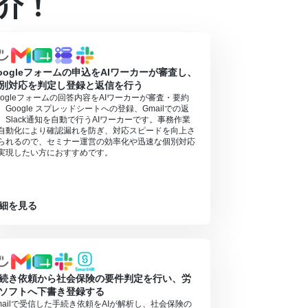
介！
】タスク実行数の計算方法
」ご参照ください。
ニュアルの作成方法
」をご参照ください。
oogleフォームの申込をAIワーカーが審査し、
別対応を判定し登録と返信を行う
oogleフォームの回答内容をAIワーカーが審査・要約
、Google スプレッドシートへの登録、Gmailでの返
、Slack通知を自動で行うAIワーカーです。事務作業
自動化により確認漏れを防ぎ、対応スピードを向上さ
られるので、セミナー運営の効率化や迅速な個別対応
実現したい方におすすめです。
細を見る
続き依頼から社会保険の要件判定を行い、労
ソフトへ下書き登録する
mailで受信した手続き依頼をAIが解析し、社会保険の