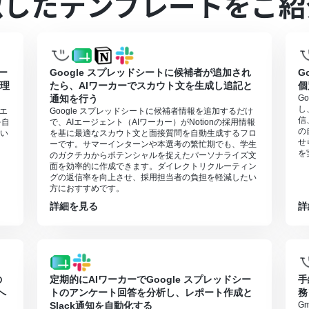
似したテンプレートをご紹
基本的な設定方法
」をご参照ください。
ワーカー数・利用可能なAIモデルはご契約中のプランによって異なります。
オペレーション等はフローボットの利用制限と同様です。
同様にタスクを消費しますのでご注意ください。詳細は「
【AIワーカー
ことで適切な処理を実行しやすくなります。詳細は「
【AIワーカー】マ
カー
Google スプレッドシートに候補者が追加され
G
管理
たら、AIワーカーでスカウト文を生成し追記と
個
通知を行う
G
し
Iエ
Google スプレッドシートに候補者情報を追加するだけ
信
を自
で、AIエージェント（AIワーカー）がNotionの採用情報
の
い
を基に最適なスカウト文と面接質問を自動生成するフロ
せ
ーです。サマーインターンや本選考の繁忙期でも、学生
を
のガクチカからポテンシャルを捉えたパーソナライズ文
面を効率的に作成できます。ダイレクトリクルーティン
グの返信率を向上させ、採用担当者の負担を軽減したい
方におすすめです。
詳細を見る
詳
の
定期的にAIワーカーでGoogle スプレッドシー
手
へ
トのアンケート回答を分析し、レポート作成と
務
Slack通知を自動化する
G