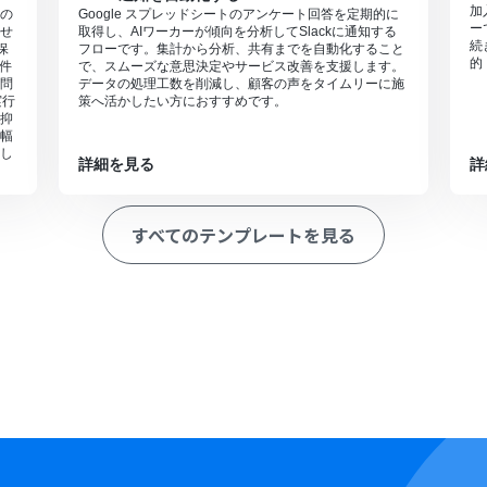
加
の
Google スプレッドシートのアンケート回答を定期的に
ー
せ
取得し、AIワーカーが傾向を分析してSlackに通知する
続
保
フローです。集計から分析、共有までを自動化すること
的
件
で、スムーズな意思決定やサービス改善を支援します。
問
データの処理工数を削減し、顧客の声をタイムリーに施
実行
策へ活かしたい方におすすめです。
抑
幅
し
詳細を見る
詳
すべてのテンプレートを見る