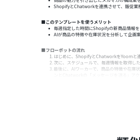
商品の魅力を引き出したメルマガの構成案を
ShopifyとChatworkを連携させて
■このテンプレートを使うメリット
毎週指定した時間にShopifyの新商品
AIが商品の特徴や在庫状況を分析して企画
■フローボットの流れ
はじめに、ShopifyとChatworkをYoom
次に、スケジュールで、毎週情報を取得し
最後に、AIワーカーで、商品の特徴や在庫
ンとChatworkの「メッセージを送る」
※「トリガー」：フロー起動のきっかけとなるア
■このワークフローのカスタムポイント
AIワーカーのマニュアル（指示内容）を調
Shopifyの検索条件をカスタマイズす
Chatworkの通知先を、メルマガ作成
■注意事項
Shopify、Chatworkのそれぞれと