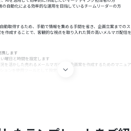
、AIを活用して効率的に作成したいマーケティング担当者の方
、販促業務の自動化による効率的な運用を目指しているチームリーダーの方
情報を自動取得するため、手動で情報を集める手間を省き、企画立案までの
案を作成することで、客観的な視点を取り入れた質の高いメルマガ配信
と連携します
たい曜日と時間を設定します
状況を活かした売れるメールマガジンの企画案を作成するためのマニュアル
アクションを使用ツールとして設定します
クション、「オペレーション」：トリガー起動後、フロー内で処理を行
整することで、ブランドのトーン＆マナーに合わせた文章作成や、特定
ることで、特定の新着カテゴリーや在庫が豊富な商品のみを対象にするなど
担当者が参加している特定のルームに設定することで、即座にチーム内での
Yoomを連携してください。AIワーカー内で使用するツール（アプリ）につい