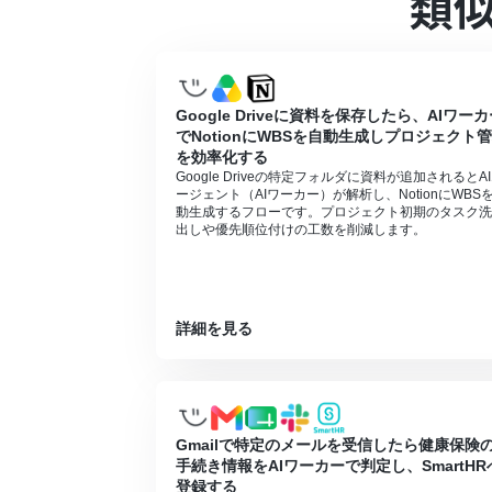
類
AIワーカーの基本設定は「
【AIワーカー】
AIワーカーの同時実行数・作成可能なAI
AIワーカー内でご利用いただけるアプリや
AIワーカーは、テスト実行でも本番実行と
AIワーカーはマニュアルを詳細に設定する
Google Driveに資料を保存したら、AIワー
でNotionにWBSを自動生成しプロジェクト
を効率化する
Google Driveの特定フォルダに資料が追加されるとA
ージェント（AIワーカー）が解析し、NotionにWBS
動生成するフローです。プロジェクト初期のタスク洗
出しや優先順位付けの工数を削減します。
詳細を見る
Gmailで特定のメールを受信したら健康保険
手続き情報をAIワーカーで判定し、SmartHR
登録する