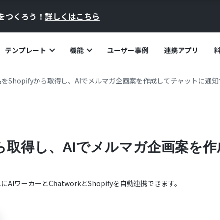
員をつくろう！
詳しくはこちら
テンプレート
機能
ユーザー事例
連携アプリ
をShopifyから取得し、AIでメルマガ企画案を作成してチャットに通
yから取得し、AIでメルマガ企画案
単に
AIワーカー
と
Chatwork
と
Shopify
を自動連携できます。