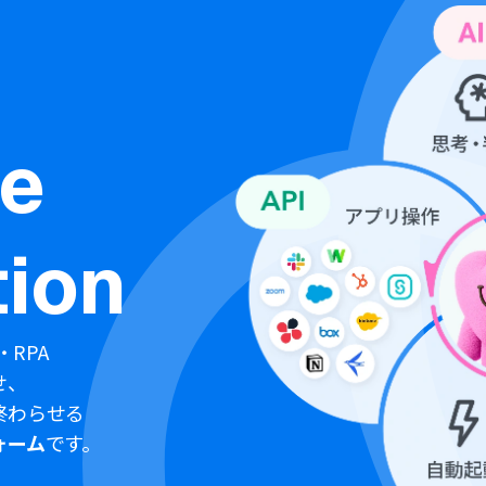
ne
ion
・RPA
せ、
終わらせる
ォーム
です。