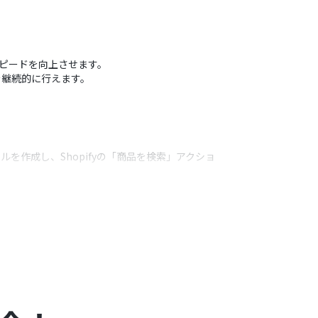
スピードを向上させます。
を継続的に行えます。
を作成し、Shopifyの「商品を検索」アクショ
うアクション
のターゲット層に向けた企画案の作成が可能です。
、柔軟な抽出設定が行えます。
共有が可能になります。
てもマイアプリ連携が必要です。