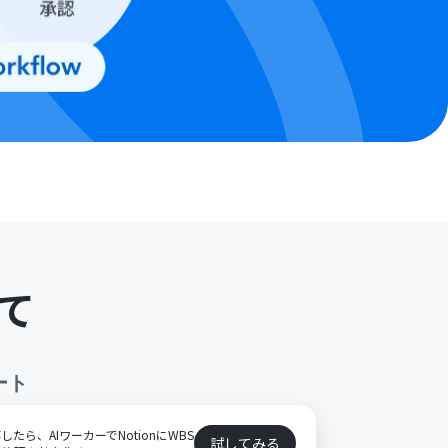
て
ート
保存したら、AIワーカーでNotionにWBS
試してみる