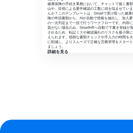
健康保険の手続き業務において、チャットで届く書類
山や、目視による要件確認の工数に頭を悩ませていま
んか？このテンプレートは、Gmailで受け取った健康
険の申請書類から、AIが自動で情報を抽出し、加入要
の一次判定まで一括で行うワークフローです。内容に
題がない場合のみ、SmartHRへ自動で下書き登録が
されるため、転記ミスや確認漏れのリスクを最小限に
えられます。煩雑な書類チェックや手入力の時間を大
に削減し、よりスムーズで正確な労務管理をスタート
ましょう。
詳細を見る