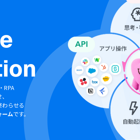
ne
ion
・RPA
せ、
終わらせる
ォーム
です。