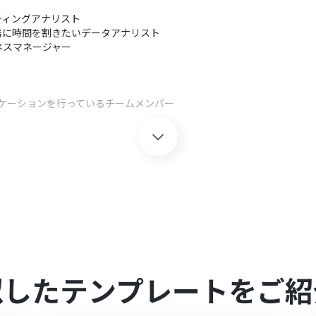
ティングアナリスト
務に時間を割きたいデータアナリスト
ネスマネージャー
ニケーションを行っているチームメンバー
速に正確なデータを基にした意思決定が可能になります。
の効率を大幅に向上させることができます。
情報を迅速に共有できるため、迅速な対応と連携が可能になります。
Yoomを連携してください。
似したテンプレートをご紹