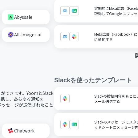
定期的にMeta広告（Fac
取得してGoogle スプ
Abyssale
All-Images.ai
Meta広告（Facebook
に通知する
Slack
を使ったテンプレート
ができます。YoomとSlack
Slackの投稿内容をもと
に連携し、あらゆる通知を
メール送信する
kにメッセージが送信されたこと
Slackのメッセージにスタ
ッドシートにメッセージ
Chatwork