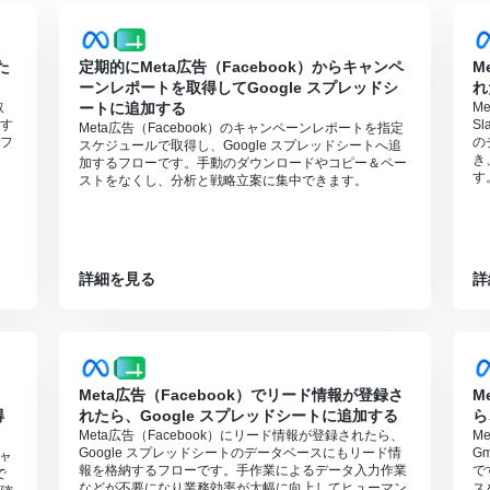
た
定期的にMeta広告（Facebook）からキャンペ
M
ーンレポートを取得してGoogle スプレッドシ
れ
取
ートに追加する
M
す
S
Meta広告（Facebook）のキャンペーンレポートを指定
フ
の
スケジュールで取得し、Google スプレッドシートへ追
き
加するフローです。手動のダウンロードやコピー＆ペー
す
ストをなくし、分析と戦略立案に集中できます。
詳細を見る
詳
Meta広告（Facebook）でリード情報が登録さ
M
得
れたら、Google スプレッドシートに追加する
ら
Meta広告（Facebook）にリード情報が登録されたら、
M
Google スプレッドシートのデータベースにもリード情
G
キャ
報を格納するフローです。手作業によるデータ入力作業
で
で
などが不要になり業務効率が大幅に向上してヒューマン
ス