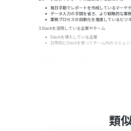
毎日手動でレポートを作成しているマーケ
データ入力の手間を省き、より戦略的な業
業務プロセスの自動化を推進しているビジ
3.Slackを活用している企業やチーム
Slackを導入している企業
日常的にSlackを使ってチーム内のコミュ
■このテンプレートを使うメリット
・手動でのレポート作成と共有の手間を省き、迅
・広告効果の測定・分析がスムーズに行え、業務
・Slackでの通知により、チーム全体が最新の
■
注意事項
・Meta広告（Facebook）、Slackそれぞれと
類