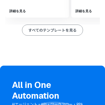
※「トリガー」：フロー起動のきっかけとなるアクション、「オ
ペレーション」：トリガー起動後、フロー内で処理を行うアク
ション
詳細を見る
詳細を見る
■このワークフローのカスタムポイント
Google スプレッドシートのトリガー設定では、通知の対
すべてのテンプレートを見る
象としたいスプレッドシート、シート、更新を検知した
い列などを任意で設定してください。
Talknoteに投稿するメッセージは、固定のテキストだけ
でなく、前のステップで取得したGoogle スプレッドシー
トの情報を組み合わせて自由に作成できます。
■注意事項
Google スプレッドシート、TalknoteのそれぞれとYoom
を連携してください。
Google スプレッドシートをアプリトリガーとして使用す
る際の注意事項は「
【アプリトリガー】Google スプレッ
All in One
ドシートのトリガーにおける注意事項
」を参照してくだ
さい。
Automation
トリガーは5分、10分、15分、30分、60分の間隔で起動
間隔を選択できます。
プランによって最短の起動間隔が異なりますので、ご注意
AIエージェント・API・ワークフロー・RPA