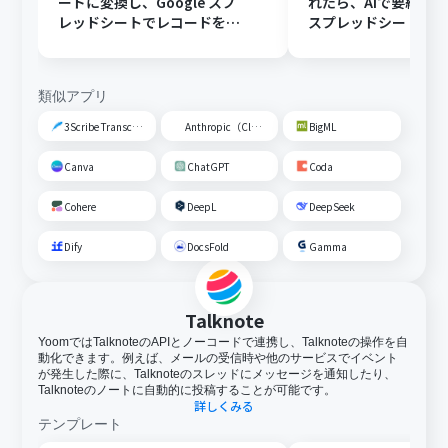
ードに変換し、Google スプ
れたら、AIで要約してG
レッドシートでレコードを追
スプレッドシートの
加する
トに追加する
類似アプリ
3Scribe Transcription
Anthropic（Claude）
BigML
Canva
ChatGPT
Coda
Cohere
DeepL
DeepSeek
Dify
DocsFold
Gamma
Talknote
YoomではTalknoteのAPIとノーコードで連携し、Talknoteの操作を自
動化できます。例えば、メールの受信時や他のサービスでイベント
が発生した際に、Talknoteのスレッドにメッセージを通知したり、
Talknoteのノートに自動的に投稿することが可能です。
詳しくみる
テンプレート