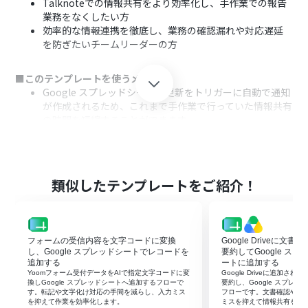
Talknoteでの情報共有をより効率化し、手作業での報告
業務をなくしたい方
効率的な情報連携を徹底し、業務の確認漏れや対応遅延
を防ぎたいチームリーダーの方
■このテンプレートを使うメリット
Google スプレッドシートの更新をトリガーに自動で通知
が作成されるため、これまで手作業で行っていた情報共有
の時間を短縮することができます。
システムが自動で検知・通知を行うため、手作業による
報告漏れや情報の見落としといったヒューマンエラーの
防止に繋がります。
類似したテンプレートをご紹介！
■フローボットの流れ
はじめに、Google スプレッドシートとTalknoteをYoom
と連携します。
次に、トリガーでGoogle スプレッドシートを選択し、
フォームの受信内容を文字コードに変換
Google Driveに文
「行が更新されたら」というアクションを設定します。
し、Google スプレッドシートでレコードを
要約してGoogle ス
最後に、オペレーションでTalknoteの「スレッドにメッ
追加する
ートに追加する
Yoomフォーム受付データをAIで指定文字コードに変
Google Driveに追加さ
セージを投稿」アクションを設定し、取得した情報を指定
換しGoogle スプレッドシートへ追加するフローで
要約し、Google スプレ
のスレッドに投稿します。
す。転記や文字化け対応の手間を減らし、入力ミス
フローです。文書確認や転
を抑えて作業を効率化します。
ミスを抑えて情報共有を早