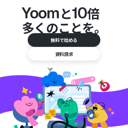
Yoom
10
と
倍
多くのことを。
無料で始める
資料請求