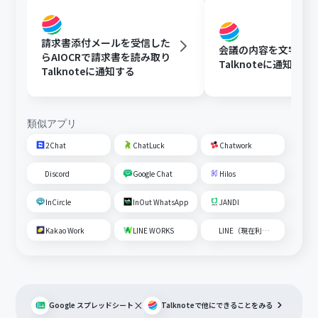
請求書添付メールを受信した
会議の内容を文字起
らAIOCRで請求書を読み取り
Talknoteに通知する
Talknoteに通知する
類似アプリ
2Chat
ChatLuck
Chatwork
Discord
Google Chat
Hilos
InCircle
InOut WhatsApp
JANDI
Kakao Work
LINE WORKS
LINE（現在利用不可）
×
Google スプレッドシート
Talknote
で他にできることをみる