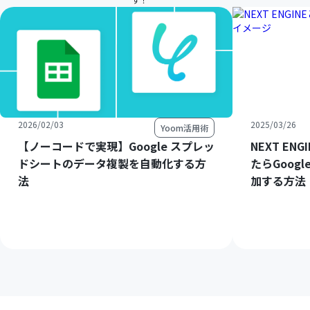
2026/02/03
2025/03/26
Yoom活用術
【ノーコードで実現】Google スプレッ
NEXT E
ドシートのデータ複製を自動化する方
たらGoog
法
加する方法