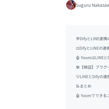
Suguru Nakaza
💬DifyとLIN
⚖️DifyとLINE
🤖 YoomはLI
🛠️【検証】プラ
💡LINEとDif
📝まとめ
🤖 Yoomでできる