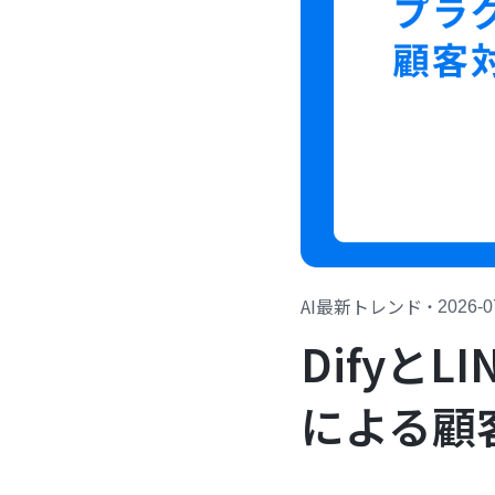
AI最新トレンド
・
2026-0
Difyと
による顧