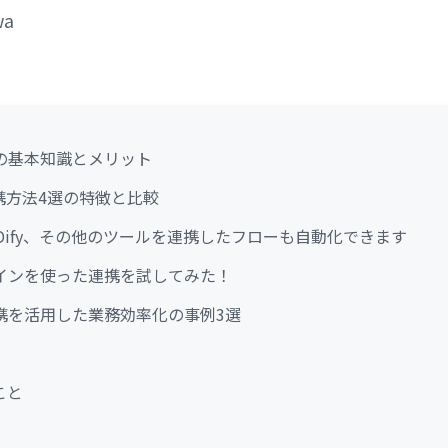
wa
E連携の基本知識とメリット
の連携方法4選の特徴と比較
NEとDify、その他のツールを連携したフローも自動化できます
グインを使った連携を試してみた！
yの連携を活用した業務効率化の事例3選
こと