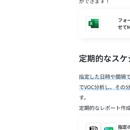
ができます！
フォ
せてM
定期的なスケ
指定した日時や間隔で
でVOC分析し、その
す。
定期的なレポート作
指定