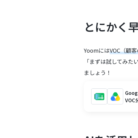
とにかく
Yoomには
VOC（顧
「まずは試してみた
ましょう！
Goo
VOC