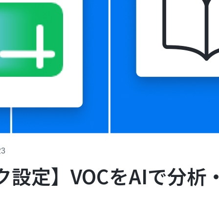
23
ク設定】VOCをAIで分析