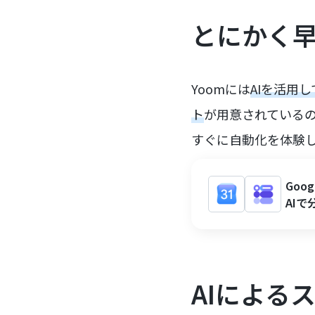
とにかく
Yoomには
AIを活用
ト
が用意されている
すぐに自動化を体験
Goo
AI
AIによる