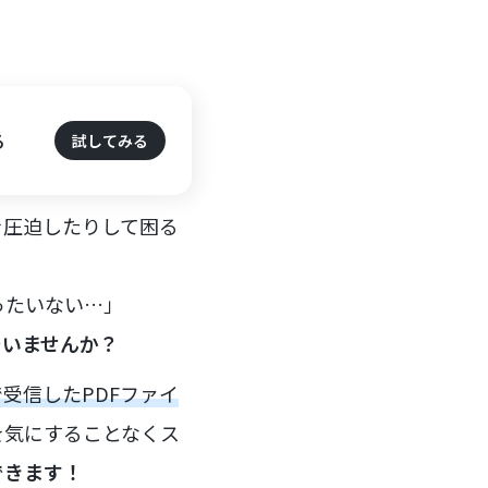
る
試してみる
を圧迫したりして困る
ったいない…」
でいませんか？
で受信したPDFファイ
を気にすることなくス
できます！