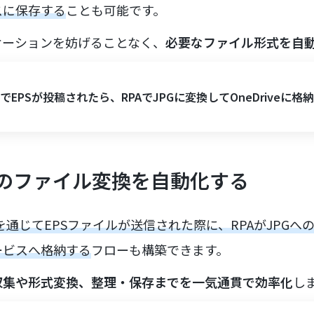
スに保存する
ことも可能です。
ケーションを妨げることなく、
必要なファイル形式を自
ckでEPSが投稿されたら、RPAでJPGに変換してOneDriveに格
のファイル変換を自動化する
どを通じてEPSファイルが送信された際に、RPAがJPG
ービスへ格納する
フローも構築できます。
収集や形式変換、整理・保存までを一気通貫で効率化
し