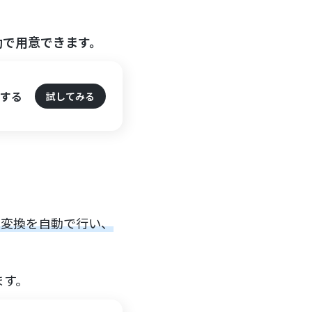
動で用意できます。
納する
試してみる
への変換を自動で行い、
ます。