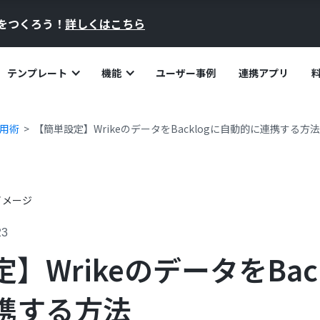
員をつくろう！
詳しくはこちら
テンプレート
機能
ユーザー事例
連携アプリ
活用術
【簡単設定】WrikeのデータをBacklogに自動的に連携する方法
23
】WrikeのデータをBac
携する方法