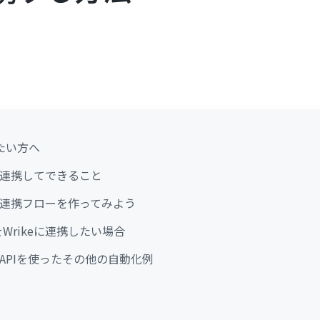
たい方へ
ogを連携してできること
logの連携フローを作ってみよう
タをWrikeに連携したい場合
ogのAPIを使ったその他の自動化例