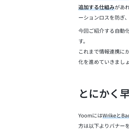
追加する仕組み
があ
ーションロスを防ぎ
今回ご紹介する自動
す。
これまで情報連携に
化を進めていきまし
とにかく
Yoomには
Wrikeと
方は以下よりバナー