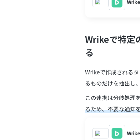
Wri
Wrikeで特
る
Wrikeで作成され
るものだけを抽出し、
この連携は分岐処理
るため、不要な通知
Wri