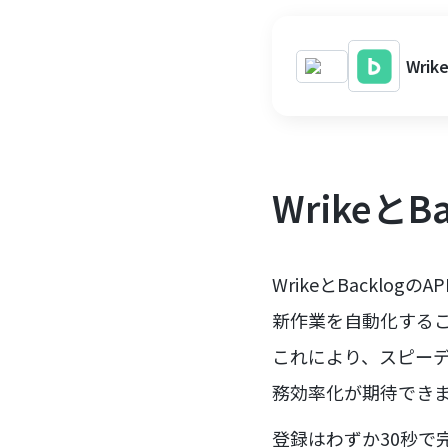
Wri
Wrikeと
WrikeとBackl
新作業を自動化する
これにより、スピー
務効率化が期待でき
登録はわずか30秒で完