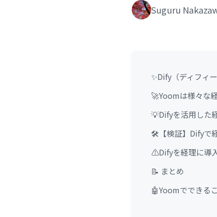
Suguru Nakaza
✨Dify（ディフ
🚀Yoomは様々
💡Difyを活用
🛠️【検証】Di
⚠️Difyを経理
📝 まとめ
🤖Yoomでできる