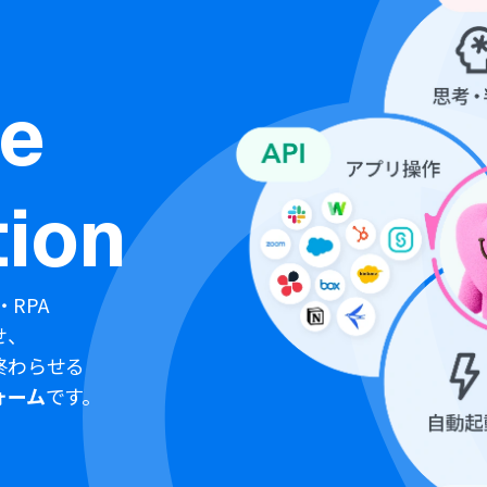
ne
ion
・RPA
せ、
終わらせる
ォーム
です。