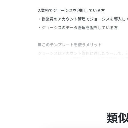
2.業務でジョーシスを利用している方
・従業員のアカウント管理でジョーシスを導入し
・ジョーシスのデータ管理を担当している方
■このテンプレートを使うメリット
ジョーシスはアカウント管理に適したツールで、S
しかし、kintoneで管理している従業員情報
このテンプレートは、kintoneのレコードに
ジョーシスへの追加が自動化されることで、入力
また、チャットツールと連携することでジョーシ
■注意事項
・ kintone、ジョーシスのそれぞれとYoomを
類