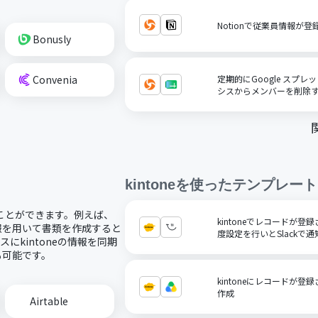
Notionで従業員情報が
Bonusly
Convenia
定期的にGoogle スプ
シスからメンバーを削除
kintone
を使ったテンプレート
することができます。例えば、
kintoneでレコードが
eの情報を用いて書類を作成すると
度設定を行いとSlackで
にkintoneの情報を同期
も可能です。
kintoneにレコードが登録さ
作成
Airtable