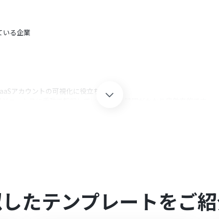
ている企業
aaSアカウントの可視化に役立ちます。
を毎回ジョーシスに手動で転記している場合、時間がかかり非効率的です。
従業員情報が登録されると自動でジョーシスにも追加することができ、手動
ミスや追加漏れを防止できるため、管理業務の負担を軽減することが可
スへ追加された従業員情報をスピーディーに把握できるため、入社手続
連携してください。
似したテンプレートをご紹