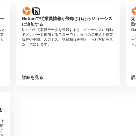
ョー
Notionで従業員情報が登録されたらジョーシス
定
に追加する
取
へメ
Notionの従業員データを登録すると、ジョーシスに自動
G
業
でメンバーを追加するフローです。日々の二重入力作業
し
人
負担や手間、入力ミス、登録漏れを抑え、入社対応をス
ー
ムーズにします。
ィ
詳細を見る
詳
を
する
間
こ
を