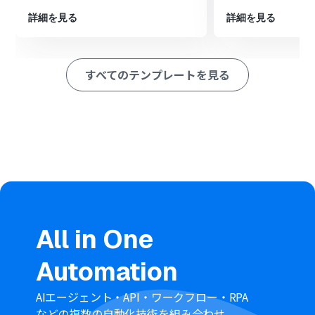
※「トリガー」：フロー起動のきっかけとなるアクション、「オ
詳細を見る
詳細を見る
ペレーション」：トリガー起動後、フロー内で処理を行うアク
ション
■このワークフローのカスタムポイント
すべてのテンプレートを見る
フォームトリガーで作成する入力項目は、取得したいサー
ビス名や対象年月など、ご利用の環境に合わせて任意で設
定することが可能です。
RPA機能で設定する各サービスサイトへのログイン情報や
操作対象、Microsoft SharePointへのアップロード先フ
ォルダは、実際の運用に合わせて変更してください。
■注意事項
Microsoft SharePointのそれぞれとYoomを連携してくだ
さい。
ブラウザを操作するオペレーションはサクセスプランで
All in One
のみご利用いただける機能となっております。フリープラ
ン・ミニプラン・チームプランの場合は設定しているフロ
Automation
ーボットのオペレーションはエラーとなりますので、ご注
意ください。
サクセスプランなどの有料プランは、2週間の無料トライ
AIエージェント・API・ワークフロー・RPA
アルを行うことが可能です。無料トライアル中には制限対
などの複数の自動化技術を組み合わせ、