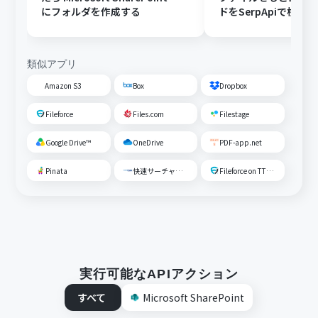
にフォルダを作成する
ドをSerpApiで検索
する
類似アプリ
Amazon S3
Box
Dropbox
Fileforce
Files.com
Filestage
Google Drive™
OneDrive
PDF-app.net
Pinata
快速サーチャーGX
Fileforce on TTS Cloud
実行可能なAPIアクション
すべて
Microsoft SharePoint