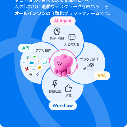
象のアプリやブラウザを操作するオペレーションを使用
人の代わりに退屈なデスクワークを終わらせる
することができます。
オールインワンの自動化プラットフォーム
です。
なお、このフローはご利用されているクラウドサービス
によっては実現できない可能性もあるため、ご了承くださ
い。
Microsoft365（旧Office365）には、家庭向けプランと一
般法人向けプラン（Microsoft365 Business）があり、一
般法人向けプランに加入していない場合には認証に失敗
する可能性があります。