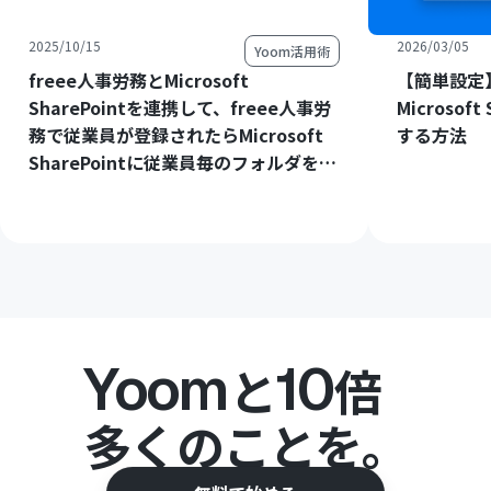
2025/10/15
2026/03/05
Yoom活用術
freee人事労務とMicrosoft
【簡単設定】
SharePointを連携して、freee人事労
Microsof
務で従業員が登録されたらMicrosoft
する方法
SharePointに従業員毎のフォルダを作
成する方法
Yoom
10
と
倍
多くのことを。