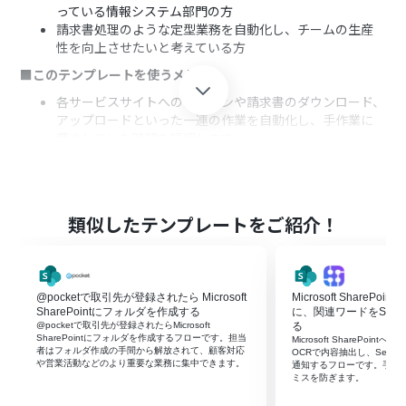
っている情報システム部門の方
請求書処理のような定型業務を自動化し、チームの生産
性を向上させたいと考えている方
■このテンプレートを使うメリット
各サービスサイトへのログインや請求書のダウンロード、
アップロードといった一連の作業を自動化し、手作業に
費やしていた時間を短縮します。
手作業による請求書の取得漏れや、Microsoft
SharePointへのアップロードミスといったヒューマンエ
ラーの発生を防ぎ、正確な書類管理を実現します。
■フローボットの流れ
類似したテンプレートをご紹介！
はじめに、Microsoft SharePointをYoomと連携します。
次に、トリガーでフォームトリガーを選択し、請求書取得
に必要な情報を入力するフォームを作成します。
@pocketで取引先が登録されたら Microsoft
Microsoft ShareP
続いて、オペレーションでRPA機能の「ブラウザを操作す
SharePointにフォルダを作成する
に、関連ワードをSerp
る」を選択し、各クラウドサービスのサイトから請求書
@pocketで取引先が登録されたらMicrosoft
る
をダウンロードする操作を設定します。
SharePointにフォルダを作成するフローです。担当
Microsoft SharePoi
者はフォルダ作成の手間から解放されて、顧客対応
最後に、オペレーションでMicrosoft SharePointの「フ
OCRで内容抽出し、Serp
や営業活動などのより重要な業務に集中できます。
通知するフローです。手動
ァイルをアップロード」を選択し、ダウンロードした請
ミスを防ぎます。
求書ファイルを指定のフォルダへアップロードします。