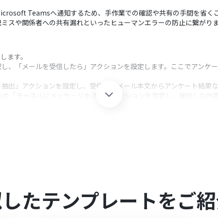
rosoft Teamsへ通知するため、手作業での確認や共有の手間を省
記ミスや関係者への共有漏れといったヒューマンエラーの防止に繋がり
連携します。
択し、「メールを受信したら」アクションを設定します。ここでアンケ
ト抽出」アクションを設定し、受信したメール本文からアンケート結果
 Teamsの「チャネルにメッセージを送る」アクションを設定し、抽出し
クション、「オペレーション」：トリガー起動後、フロー内で処理を行
送信するアクションでは、通知先のチャネルを任意に設定することが可能です。
けでなく、トリガーで受信したメールの情報やAI機能で抽出したアン
さい。
似したテンプレートをご紹
は、家庭向けプランと一般法人向けプラン（Microsoft365 Business