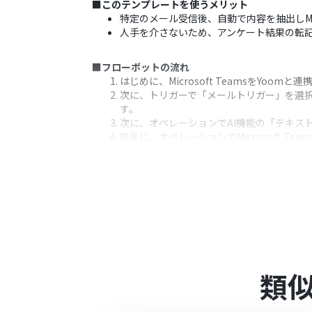
■このテンプレートを使うメリット
特定のメール受信後、自動で内容を抽出しMic
人手を介さないため、アンケート結果の転
■フローボットの流れ
はじめに、Microsoft TeamsをYoomと
次に、トリガーで「メールトリガー」を選
す。
次に、オペレーションでAI機能の「テキス
最後に、オペレーションでMicrosoft
※「トリガー」：フロー起動のきっかけとなるア
■このワークフローのカスタムポイント
Microsoft Teamsへメッセージを
通知メッセージの本文は、固定のテキストだ
■注意事項
Microsoft TeamsとYoomを連携してくだ
類
Microsoft365（旧Office365）に
に失敗する可能性があります。