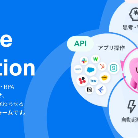
ne
ion
・RPA
せ、
終わらせる
ォーム
です。