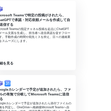
icrosoft Teamsで特定の投稿がされたら、
hatGPTで承認・対応依頼メールを作成して自
送信する
icrosoft Teamsの指定チャネル投稿を起点にChatGPT
メール文面を生成し、担当者へ送信承認を促すフロー
す。手動作成の時間や宛先ミスを抑え、日々の連絡業
をスムーズにします。
細を見る
oogleカレンダーで予定が追加されたら、ファ
ルの有無で分岐してMicrosoft Teamsに送信
る
oogleカレンダーで予定が追加されたら添付ファイルの
無を判定し、OneDriveへ格納後Microsoft Teamsへ自