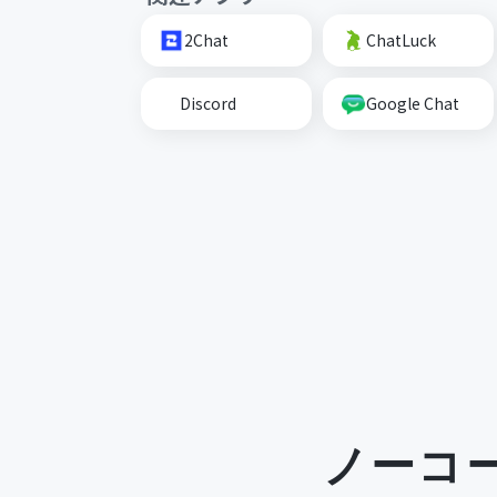
2Chat
ChatLuck
Discord
Google Chat
ノーコ