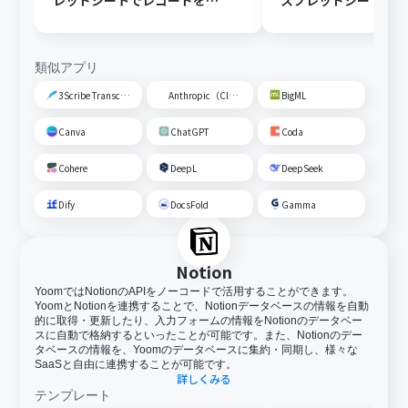
レッドシートでレコードを追
スプレッドシートの
加する
トに追加する
類似アプリ
3Scribe Transcription
Anthropic（Claude）
BigML
Canva
ChatGPT
Coda
Cohere
DeepL
DeepSeek
Dify
DocsFold
Gamma
Notion
YoomではNotionのAPIをノーコードで活用することができます。
YoomとNotionを連携することで、Notionデータベースの情報を自動
的に取得・更新したり、入力フォームの情報をNotionのデータベー
スに自動で格納するといったことが可能です。また、Notionのデー
タベースの情報を、Yoomのデータベースに集約・同期し、様々な
SaaSと自由に連携することが可能です。
詳しくみる
テンプレート