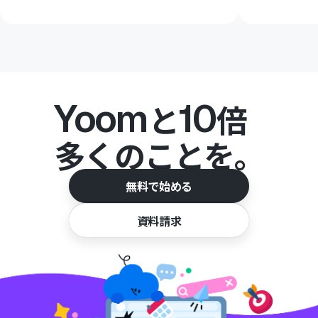
Yoom
10
と
倍
多くのことを。
無料で始める
資料請求