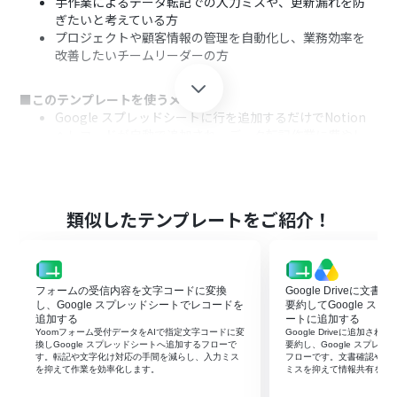
手作業によるデータ転記での入力ミスや、更新漏れを防
ぎたいと考えている方
プロジェクトや顧客情報の管理を自動化し、業務効率を
改善したいチームリーダーの方
■このテンプレートを使うメリット
Google スプレッドシートに行を追加するだけでNotion
へレコードが自動で追加され、データ転記作業に費やし
ていた時間を短縮できます。
手作業でのコピー＆ペーストが不要になるため、入力間違
いや転記漏れといったヒューマンエラーの発生を防ぎ、デ
ータの正確性を保ちます。
類似したテンプレートをご紹介！
■フローボットの流れ
はじめに、Google スプレッドシートとNotionをYoomと
連携します。
フォームの受信内容を文字コードに変換
Google Driveに文
次に、トリガーでGoogle スプレッドシートを選択し、
し、Google スプレッドシートでレコードを
要約してGoogle ス
「行が追加されたら」というアクションを設定し、対象の
追加する
ートに追加する
Yoomフォーム受付データをAIで指定文字コードに変
Google Driveに追加さ
スプレッドシートとシートを指定します。
換しGoogle スプレッドシートへ追加するフローで
要約し、Google スプレ
最後に、オペレーションでNotionを選択し、「レコード
す。転記や文字化け対応の手間を減らし、入力ミス
フローです。文書確認や転
を抑えて作業を効率化します。
ミスを抑えて情報共有を早
を追加する」アクションを設定します。