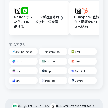
Notionでレコードが追加され
HubSpotに登録さ
たら、LINEでメッセージを送
クト情報をNotion
信する
スへ格納
類似アプリ
3Scribe Transcription
Anthropic（Claude）
BigML
Canva
ChatGPT
Coda
Cohere
DeepL
DeepSeek
Dify
DocsFold
Gamma
×
Google スプレッドシート
Notion
で他にできることをみる