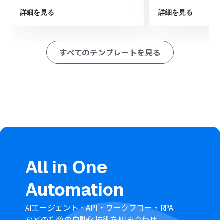
※「トリガー」：フロー起動のきっかけとなるアクション、「オ
ペレーション」：トリガー起動後、フロー内で処理を行うアク
詳細を見る
詳細を見る
ション
■このワークフローのカスタムポイント
すべてのテンプレートを見る
Notionのオペレーション設定で、レコードを追加したい
データベースを任意で指定してください。
Notionデータベースの各プロパティ（項目）に、トリガ
ーとなったGoogle スプレッドシートのどの列の情報を反
映させるかを任意で設定してください。
■注意事項
Google スプレッドシートとNotionをYoomに連携させる
必要があります。
トリガーは5分、10分、15分、30分、60分の間隔で起動
間隔を選択できます。
All in One
プランによって最短の起動間隔が異なりますので、ご注意
ください。
Automation
Google スプレッドシートをアプリトリガーとして使用す
る際の注意事項は「
【アプリトリガー】Google スプレッ
ドシートのトリガーにおける注意事項
」を参照してくだ
AIエージェント・API・ワークフロー・RPA
さい。
などの複数の自動化技術を組み合わせ、