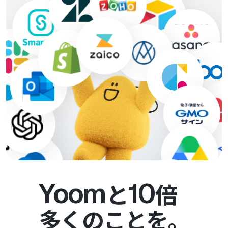
Yoom
10
と
倍
多くのことを。