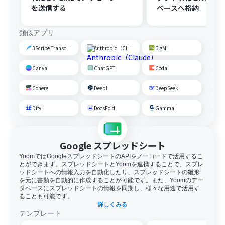
を送信する
ベースへ格納
類似アプリ
3Scribe Transcription
Anthropic（Claude）
BigML
Canva
ChatGPT
Coda
Cohere
DeepL
DeepSeek
Dify
DocsFold
Gamma
Google スプレッドシート
YoomではGoogleスプレッドシートのAPIをノーコードで活用するこ
とができます。スプレッドシートとYoomを連携することで、スプレ
ッドシートへの情報入力を自動化したり、スプレッドシートの雛形
を元に書類を自動的に作成することが可能です。また、Yoomのデー
タベースにスプレッドシートの情報を同期し、様々な用途で活用す
ることも可能です。
詳しくみる
テンプレート