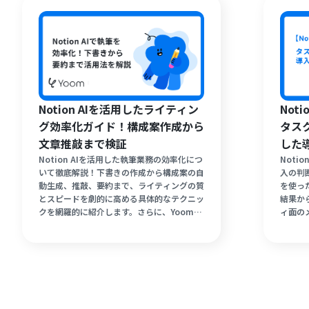
Notion AIを活用したライティン
Not
グ効率化ガイド！構成案作成から
タス
文章推敲まで検証
した
Notion AIを活用した執筆業務の効率化につ
Noti
いて徹底解説！下書きの作成から構成案の自
入の判
動生成、推敲、要約まで、ライティングの質
を使っ
とスピードを劇的に高める具体的なテクニッ
結果か
クを網羅的に紹介します。さらに、Yoomを
ィ面の
使った外部アプリとの連携による自動化術も
ンの注
あわせてチェックできます。
Noti
部AI連
は必見