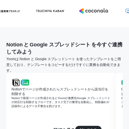
Notion
と
Google スプレッドシート
を今すぐ連携
してみよう
Yoomは Notion と Google スプレッドシート を使ったテンプレートをご用
意しており、テンプレートをコピーするだけですぐに業務を自動化できま
す。
Notionでページが作成されたらスプレッドシートから該当行を
Go
削除する
追加
Notionで新規ページが作成されるとYoomが連携先Google スプレッドシート
Goo
の対応行を削除するフローです。タスク完了の整理を自動化し、削除漏れや
スへ
誤操作によるデータ不整合を防げます。
と顧