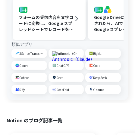
フォームの受信内容を文字コ
Google Driveに文
ードに変換し、Google スプ
されたら、AIで要約
レッドシートでレコードを追
Google スプレッド
加する
管理シートに追加す
類似アプリ
3Scribe Transcription
Anthropic（Claude）
BigML
Canva
ChatGPT
Coda
Cohere
DeepL
DeepSeek
Dify
DocsFold
Gamma
Notion のブログ記事一覧