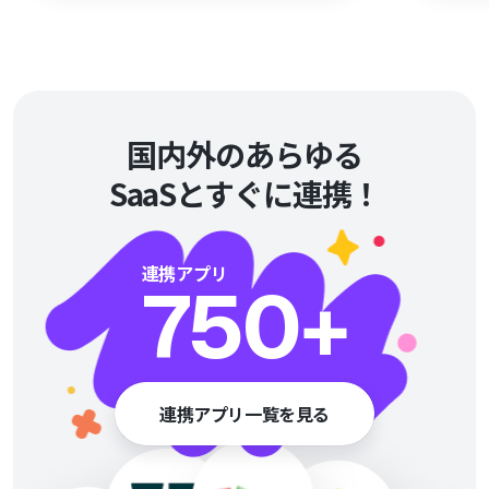
分かりやすく解説します。
や稼働
い方に
国内外のあらゆる
SaaSとすぐに連携！
連携アプリ
750
+
連携アプリ一覧を見る