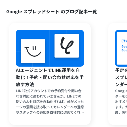
Google スプレッドシート のブログ記事一覧
AIエージェントでLINE運用を自
予定を
動化！予約・問い合わせ対応を手
スプレ
放す方法
ンダ
LINE公式アカウントでの予約受付や問い合
Goog
わせ対応に追われていませんか。LINEでの
ダーを
問い合わせ対応を自動化すれば、AIがメッセ
出すメ
ージの意図を読み取ってカレンダーへの登録
ます。
やスタッフへの通知を自律的に進めてくれま
成、実
す。接客中や営業時間外の予約の取りこぼし
完全自
を防ぎ、臨機応変な受付業務を始める方法を
のアイ