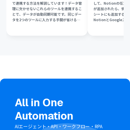
で連携する方法を解説しています！データ管
して、Notionの任
理に欠かせないこれらのツールを連携するこ
が追加されたら、情報を
とで、データが自動同期可能です。同じデー
シートにも追加する方
タを2つのツールに入力する手間が省けるた
NotionとGoogle
め、作業効率の向上が見込めますよね！業務
から利用している方は
改善のために自動化を導入しましょう！
て設定をするだけで誰
と自動化の実現が可能
All in One
Automation
AIエージェント・API・ワークフロー・RPA