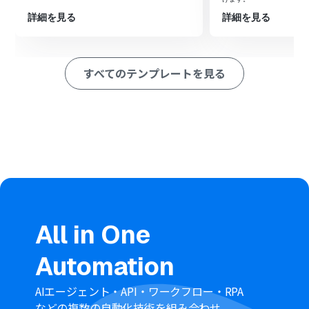
に記録します。
詳細を見る
詳細を見る
※「トリガー」：フロー起動のきっかけとなるアクション、「オ
ペレーション」：トリガー起動後、フロー内で処理を行うアク
ション
すべてのテンプレートを見る
■このワークフローのカスタムポイント
メールトリガーの設定では、特定の差出人や件名を含む
メールのみを処理の対象とするなど、自動化を開始する条
件を任意で設定してください。
Anthropic（Claude）の要約アクションでは、「箇条書
きで要約して」のように、アウトプットの形式を指定す
るプロンプトを任意で設定することが可能です。
Notionにレコードを追加するアクションでは、記録先の
データベースやページ、メールの件名や要約結果を格納す
るプロパティを任意で設定してください。
All in One
■注意事項
Automation
Anthropic（Claude）とNotionそれぞれとYoomを連携
してください。
AIエージェント・API・ワークフロー・RPA
などの複数の自動化技術を組み合わせ、