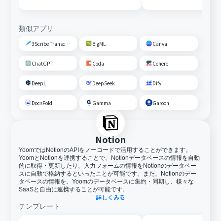
し、Google スプレッドシー
音声ファイル変換を
トに追加する
する
類似アプリ
3Scribe Transcription
BigML
Canva
ChatGPT
Coda
Cohere
DeepL
DeepSeek
Dify
DocsFold
Gamma
Garoon
Notion
YoomではNotionのAPIをノーコードで活用することができます。
YoomとNotionを連携することで、Notionデータベースの情報を自動
的に取得・更新したり、入力フォームの情報をNotionのデータベー
スに自動で格納するといったことが可能です。また、Notionのデー
タベースの情報を、Yoomのデータベースに集約・同期し、様々な
SaaSと自由に連携することが可能です。
詳しくみる
テンプレート