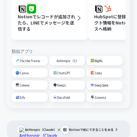
Notionでレコードが追加され
HubSpotに登録さ
たら、LINEでメッセージを送
クト情報をNotion
信する
スへ格納
類似アプリ
3Scribe Transcription
Anthropic（Claude）
BigML
Canva
ChatGPT
Coda
Cohere
DeepL
DeepSeek
Dify
DocsFold
Gamma
×
Anthropic（Claude）
Notion
で他にできることをみる