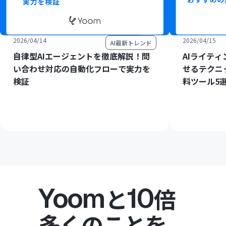
2026/04/14
2026/04/15
AI最新トレンド
自律型AIエージェントを徹底解説！問
AIライテ
い合わせ対応の自動化フローで実力を
せるテクニ
検証
料ツール5
Yoom
10
と
倍
多くのことを。