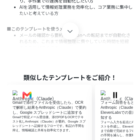
り、手作業での連携を自動化したい方
AIを活用して情報処理業務を効率化し、コア業務に集中し
たいと考えている方
■このテンプレートを使うメリット
メールの確認から要約、Notionへの転記までが自動化さ
れるため、これまで情報整理に費やしていた時間を短縮
することができます。
手作業による転記ミスや要約の抜け漏れといったヒュー
マンエラーを防ぎ、情報の正確性を保つことに繋がりま
す。
類似したテンプレートをご紹介！
■フローボットの流れ
はじめに、Anthropic（Claude）とNotionをYoomと連
携します。
次に、トリガーでメールトリガーを選択し、「メールを受
Gmailで添付ファイルを受信したら、OCR
フォーム回答をもとに
信したら」というアクションを設定します。
で解析し結果をAnthropic（Claude）で要約
Anthropic（Clau
続いて、オペレーションでAnthropic（Claude）機能を
し、Google スプレッドシートに追加する
ElevenLabsでの
Gmailで特定メール受信後、添付PDFをOCRでテキ
知する
選択し、「要約する」アクションを設定して、受信したメ
スト化しAnthropic（Claude）が要約、Google スプ
フォーム入力を起点にAnthro
ール本文の内容を要約します。
レッドシートへ記録するフローです。転記の手間を
ストを作成し、ElevenL
抑え、情報確認と共有を効率化できます。
最後に、オペレーションでNotionの「レコードを追加す
まで自動で完結するフロー
の手間を減らし、作業時間
る」アクションを設定し、要約結果を指定のデータベース
げます。