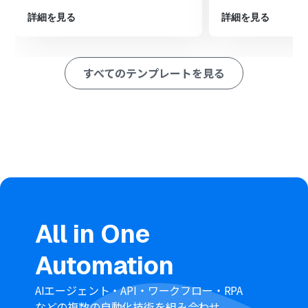
す。
詳細を見る
詳細を見る
同じくLINE公式アカウントの「特定のユーザーのプロフ
ィール情報を取得」で、送信者の情報を取得します。
最後に、オペレーションでDiscordの「ファイルを送信」
を設定し、取得したファイルを指定のチャンネルに送信
すべてのテンプレートを見る
します。
※「トリガー」：フロー起動のきっかけとなるアクション、「オ
ペレーション」：トリガー起動後、フロー内で処理を行うアク
ション
■このワークフローのカスタムポイント
分岐機能では、ファイルが添付されている場合のみ処理
を進める、特定のキーワードを含むメッセージにのみ反
応するなど、業務内容に合わせて柔軟に条件をカスタマイ
ズできます。
Discordへのファイル送信オペレーションでは、ファイル
All in One
を投稿するチャンネルを任意で指定できます。また、メッ
セージ本文に「〇〇様からファイル受信」のように、前
Automation
段で取得した送信者名などの情報を変数として埋め込む
ことも可能です。
AIエージェント・API・ワークフロー・RPA
などの複数の自動化技術を組み合わせ、