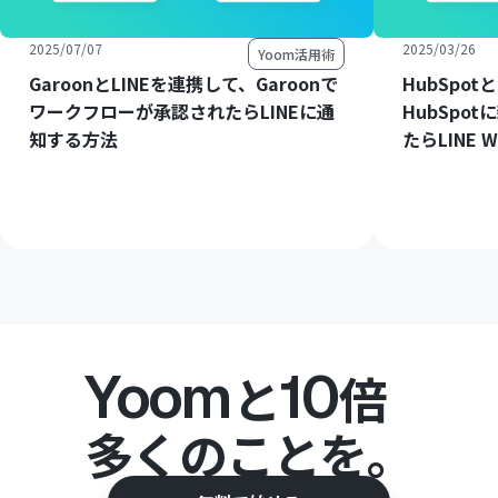
2025/07/07
2025/03/26
Yoom活用術
GaroonとLINEを連携して、Garoonで
HubSpot
ワークフローが承認されたらLINEに通
HubSpo
知する方法
たらLINE
Yoom
10
と
倍
多くのことを。