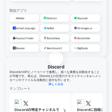
類似アプリ
AWeber
Abstract
Abyssale
ActiveCampaign
AdRoll
All-Images.ai
Anymail Finder
Bannerbear
Bannerbite
Beamer
Benchmark Email
BigMailer
Discord
DiscordのAPIとノーコードで連携し、様々な業務を自動化すること
が可能です。例えば、Discord上の任意のテキストチャンネルへメッ
セージやファイルを自動的に送付を行います。
詳しくみる
テンプレート
Discordの特定チャンネルで
Discordに投稿され