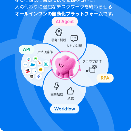
■注意事項
人の代わりに退屈なデスクワークを終わらせる
LINE公式アカウント、DiscordのそれぞれとYoomを連携
オールインワンの自動化プラットフォーム
です。
してください。
分岐はパーソナルプラン以上のプランでご利用いただけ
る機能（オペレーション）となっております。フリープラ
ンの場合は設定しているフローボットのオペレーション
はエラーとなりますので、ご注意ください。
パーソナルプランなどの有料プランは、2週間の無料トラ
イアルを行うことが可能です。無料トライアル中には制限
対象のアプリや機能（オペレーション）を使用すること
ができます。
ダウンロード可能なファイル容量は最大300MBまでで
す。アプリの仕様によっては300MB未満になる可能性が
あるので、ご注意ください。
トリガー、各オペレーションでの取り扱い可能なファイ
ル容量の詳細は「
ファイルの容量制限について
」をご参
照ください。