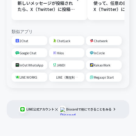
新しいメッセージが投稿され
使って、任意の日時に
たら、X（Twitter）に投稿す
X（Twitter）に投稿
る
類似アプリ
2Chat
ChatLuck
Chatwork
Google Chat
Hilos
InCircle
InOut WhatsApp
JANDI
Kakao Work
LINE WORKS
LINE（現在利用不可）
Megaapi Start
×
LINE公式アカウント
Discord
で他にできることをみる