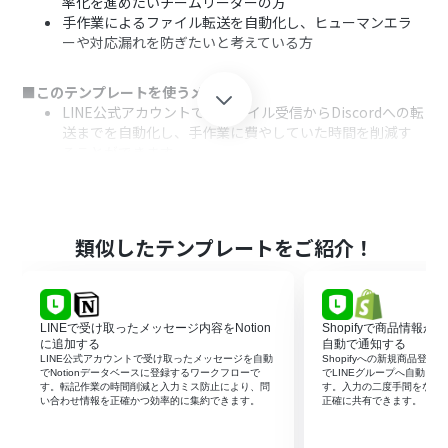
率化を進めたいチームリーダーの方
手作業によるファイル転送を自動化し、ヒューマンエラ
ーや対応漏れを防ぎたいと考えている方
■このテンプレートを使うメリット
LINE公式アカウントでのファイル受信からDiscordへの転
送までを自動化し、手作業に費やしていた時間を削減す
ることができます。
手作業によるファイルのダウンロード・アップロードミ
スや、転送漏れなどのヒューマンエラーの発生防止に繋
がります。
類似したテンプレートをご紹介！
■フローボットの流れ
はじめに、LINE公式アカウントとDiscordをYoomと連携
します。
次に、トリガーでLINE公式アカウントを選択し、「ユー
LINEで受け取ったメッセージ内容をNotion
Shopifyで商品情報が
ザーからメッセージを受けとったら」を設定します。
に追加する
自動で通知する
オペレーションで分岐機能を設定し、メッセージにファ
LINE公式アカウントで受け取ったメッセージを自動
Shopifyへの新規商品登録
でNotionデータベースに登録するワークフローで
でLINEグループへ自動メ
イルが添付されている場合のみ後続の処理に進むように
す。転記作業の時間削減と入力ミス防止により、問
す。入力の二度手間をなく
します。
い合わせ情報を正確かつ効率的に集約できます。
正確に共有できます。
続けて、LINE公式アカウントの「メッセージの添付ファ
イルを取得」アクションで、受信したファイルを取得しま