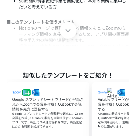
SaaS間の情報転記作業を自動化し、本来の業務に集中し
たいと考えている方
■このテンプレートを使うメリット
Notionのページで管理している情報をもとにZoomのミ
ーティング情報を直接更新できるため、アプリ間の画面遷
移や手入力の時間を短縮できます。
手作業での情報転記が不要になることで、会議のトピック
や日時の設定間違いといったヒューマンエラーの防止に
繋がります。
■フローボットの流れ
類似したテンプレートをご紹介！
はじめに、NotionとZoomをYoomと連携します。
次に、トリガーでChrome拡張機能トリガー機能を選択
し、「特定のページから起動」アクションをNotionのペ
ージに設定します。
Google スプレッドシートでリードが登録さ
Airtableでリードが
次に、オペレーションでNotionの「レコードを取得する
れたらZoomで会議を作成しOutlookで会議
議を作成しOutlook
（ID検索）」アクションを設定し、起動したページの情報
情報を先方に送信する
する
Google スプレッドシートの新規行を起点に、Zoom
Airtableの新規リード登
を取得します。
会議を作成しOutlookで案内を自動送信するYoomの
しOutlookで案内を送る
最後に、オペレーションでZoomの「ミーティング情報を
フローです。転記ミスや送信漏れを防ぎ、商談設定
定時間を減らし、連絡漏れや
にかかる時間を短縮できます。
対応に繋がります。
編集」アクションを設定し、Notionから取得した情報を
もとにミーティング内容を更新します。