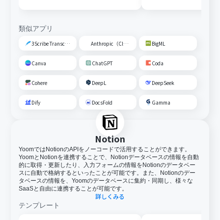
議情報を先方に送信する
送信する
類似アプリ
3Scribe Transcription
Anthropic（Claude）
BigML
Canva
ChatGPT
Coda
Cohere
DeepL
DeepSeek
Dify
DocsFold
Gamma
Notion
YoomではNotionのAPIをノーコードで活用することができます。
YoomとNotionを連携することで、Notionデータベースの情報を自動
的に取得・更新したり、入力フォームの情報をNotionのデータベー
スに自動で格納するといったことが可能です。また、Notionのデー
タベースの情報を、Yoomのデータベースに集約・同期し、様々な
SaaSと自由に連携することが可能です。
詳しくみる
テンプレート