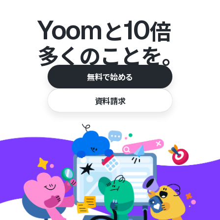
Yoom
10
と
倍
多くのことを。
無料で始める
資料請求