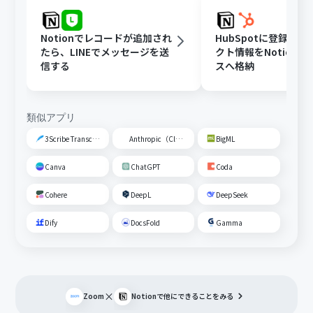
Notionでレコードが追加され
HubSpotに登録さ
たら、LINEでメッセージを送
クト情報をNotion
信する
スへ格納
類似アプリ
3Scribe Transcription
Anthropic（Claude）
BigML
Canva
ChatGPT
Coda
Cohere
DeepL
DeepSeek
Dify
DocsFold
Gamma
×
Zoom
Notion
で他にできることをみる