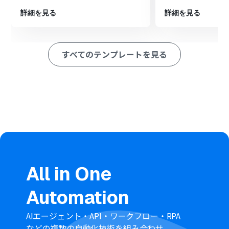
※「トリガー」：フロー起動のきっかけとなるアクション、「オ
詳細を見る
詳細を見る
ペレーション」：トリガー起動後、フロー内で処理を行うアク
ション
すべてのテンプレートを見る
■このワークフローのカスタムポイント
Zoomの「ミーティング情報を編集」アクションでは、更
新するミーティングIDやトピック、議題などの項目を任意
に設定してください。
各項目には、前のステップでNotionから取得したページ
のタイトルやプロパティ情報などを変数として埋め込むこ
とで、動的な情報更新が可能です。
■
注意事項
NotionとZoomのそれぞれとYoomを連携してくださ
い。
All in One
Chrome拡張機能を使用したトリガーを使用することで、
Notion上から直接トリガーを起動させることができま
Automation
す。
Chrome拡張機能を使ったトリガーの設定方法は
「
Chrome拡張機能を使ったトリガーの設定方法
」をご参
AIエージェント・API・ワークフロー・RPA
照ください。
などの複数の自動化技術を組み合わせ、