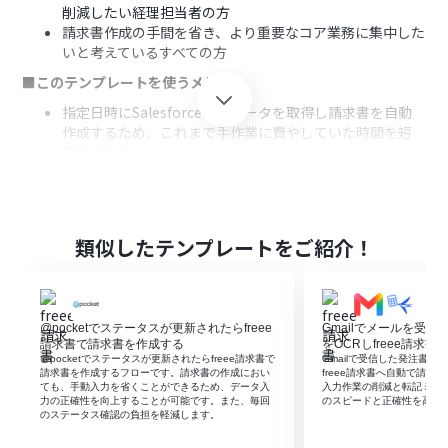
削減したい経理担当者の方
請求書作成の手間を省き、より重要なコア業務に集中した
いと考えているすべての方
■このテンプレートを使うメリット
指定日時にSalesforceからデータを取得し請求書を自動
作成するため、これまで手作業に費やしていた時間を短
縮できます。
システムが自動でデータ連携を行うことで、手作業による
転記ミスや入力漏れといったヒューマンエラーの防止に
繋がります。
■フローボットの流れ
類似したテンプレートをご紹介！
はじめに、Salesforceとfreee請求書をYoomと連携しま
す。
次に、トリガーでスケジュール機能を選択し、「指定した
@pocketでステータスが更新されたらfreee
Gmailでメールを受
スケジュールになったら」というアクションを設定しま
請求書で請求書を作成する
をOCRしfreee請求
す。
@pocketでステータスが更新されたらfreee請求書で
Gmailで受信した発注書P
続いて、Salesforceの「複数のレコードを取得する」アク
請求書を作成するフローです。請求書の作成におい
freee請求書へ自動で請
ても、手動入力を省くことができるため、データ入
入力作業の削減と転記ミス
ションを設定し、請求対象のデータを取得します。
力の正確性を向上することが可能です。また、毎回
のスピードと正確性を高め
次に、取得した複数のデータそれぞれに対して請求書を
のステータス確認の負担を軽減します。
作成するため、繰り返し機能のアクションを設定します。