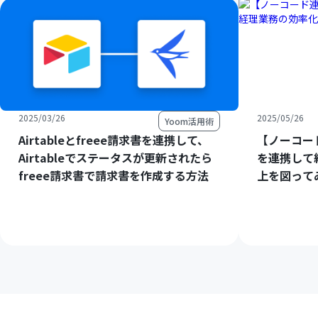
2025/03/26
2025/05/26
Yoom活用術
Airtableとfreee請求書を連携して、
【ノーコード
Airtableでステータスが更新されたら
を連携して
freee請求書で請求書を作成する方法
上を図って