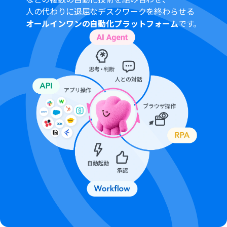
ださい。
人の代わりに退屈なデスクワークを終わらせる
チームプランやサクセスプランなどの有料プランは、2週
オールインワンの自動化プラットフォーム
です。
間の無料トライアルを行うことが可能です。無料トライア
ル中には制限対象のアプリを使用することができます。