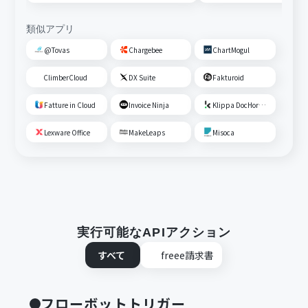
類似アプリ
@Tovas
Chargebee
ChartMogul
ClimberCloud
DX Suite
Fakturoid
Fatture in Cloud
Invoice Ninja
Klippa DocHorizon
Lexware Office
MakeLeaps
Misoca
実行可能なAPIアクション
すべて
freee請求書
フローボットトリガー