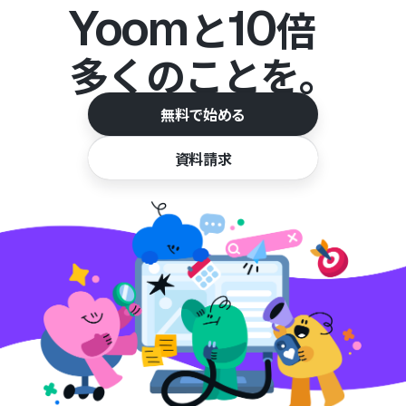
Yoom
10
と
倍
多くのことを。
無料で始める
資料請求