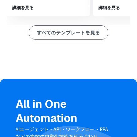
最後に、繰り返し処理の中でfreee請求書の「請求書の作
成」アクションを設定し、取得したデータをもとに請求書
詳細を見る
詳細を見る
を自動で作成します。
※「トリガー」：フロー起動のきっかけとなるアクション、「オ
ペレーション」：トリガー起動後、フロー内で処理を行うアク
すべてのテンプレートを見る
ション
■このワークフローのカスタムポイント
トリガーとなるスケジュール機能では、実行したい日時を
毎月や毎週、特定の日付や曜日、時間単位で任意に設定
してください。
Salesforceから取得するレコードは、「今月請求対象」
のデータのみを抽出するなど、特定の条件で絞り込むよう
にカスタムが可能です。
■注意事項
All in One
Salesforceとfreee請求書のそれぞれとYoomを連携して
ください。
Automation
Salesforceはチームプラン・サクセスプランでのみご利用
いただけるアプリとなっております。フリープラン・ミニ
プランの場合は設定しているフローボットのオペレーシ
AIエージェント・API・ワークフロー・RPA
ョンやデータコネクトはエラーとなりますので、ご注意く
などの複数の自動化技術を組み合わせ、