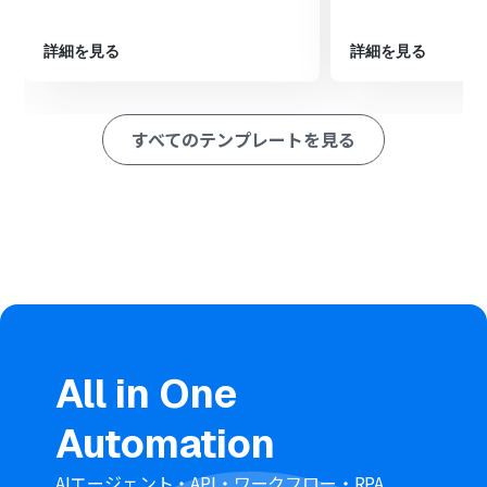
ペレーション」：トリガー起動後、フロー内で処理を行うアク
ション
詳細を見る
詳細を見る
■このワークフローのカスタムポイント
SPIRALの「レコードを登録する」アクションでは、フォ
ームの回答内容に加えて、特定のテキストなどの固定値を
すべてのテンプレートを見る
あわせて登録することが可能です。
このワークフローの前段に別のオペレーションを追加
し、そこで取得した情報（例えば動画のURLやAIによる要
約結果など）を変数としてSPIRALに登録する項目へ埋め
込むこともできます。
■注意事項
SPIRALをYoomと連携させる必要があります。
All in One
Automation
AIエージェント・API・ワークフロー・RPA