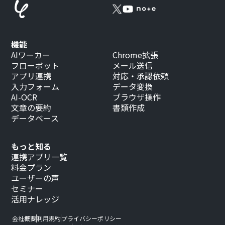
機能
AIワーカー
Chrome拡張
フローボット
メール送信
アプリ連携
対応・承認依頼
入力フォーム
データ変換
AI-OCR
ブラウザ操作
文章の要約
書類作成
データベース
もっと知る
連携アプリ一覧
料金プラン
ユーザーの声
セミナー
活用ナレッジ
会社概要
利用規約
プライバシーポリシー