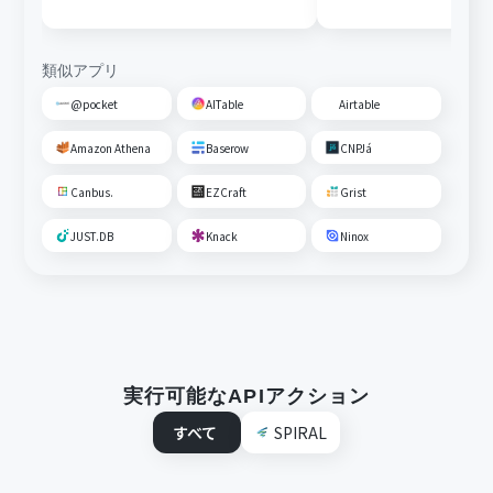
類似アプリ
@pocket
AITable
Airtable
Amazon Athena
Baserow
CNPJá
Canbus.
EZCraft
Grist
JUST.DB
Knack
Ninox
実行可能なAPIアクション
すべて
SPIRAL