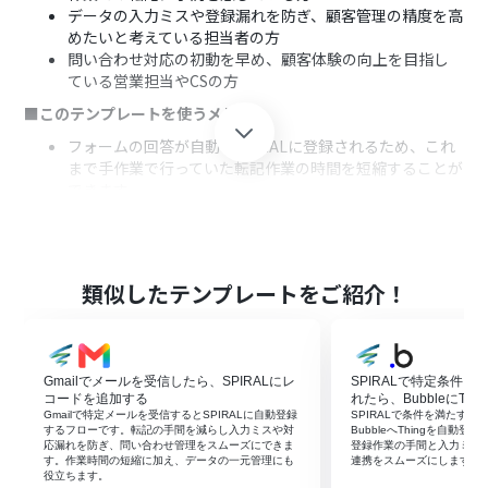
データの入力ミスや登録漏れを防ぎ、顧客管理の精度を高
めたいと考えている担当者の方
問い合わせ対応の初動を早め、顧客体験の向上を目指し
ている営業担当やCSの方
■このテンプレートを使うメリット
フォームの回答が自動でSPIRALに登録されるため、これ
まで手作業で行っていた転記作業の時間を短縮することが
できます。
手作業によるデータの転記がなくなることで、入力間違い
や登録漏れといったヒューマンエラーを防ぎ、データの正
確性を保ちます。
■フローボットの流れ
類似したテンプレートをご紹介！
はじめに、SPIRALをYoomと連携します。
次に、トリガーで「フォームトリガー機能」を選択し、
「回答フォーム」を設定して、フローの起動のきっかけと
Gmailでメールを受信したら、SPIRALにレ
SPIRALで特定条件
なるフォームを作成します。
コードを追加する
れたら、BubbleにTh
最後に、オペレーションでSPIRALの「レコードを登録す
Gmailで特定メールを受信するとSPIRALに自動登録
SPIRALで条件を満たす
る」アクションを設定し、フォームの回答内容をSPIRAL
するフローです。転記の手間を減らし入力ミスや対
BubbleへThingを自動
応漏れを防ぎ、問い合わせ管理をスムーズにできま
登録作業の手間と入力ミス
の登録したい項目に紐付けます。
す。作業時間の短縮に加え、データの一元管理にも
連携をスムーズにします。
役立ちます。
※「トリガー」：フロー起動のきっかけとなるアクション、「オ