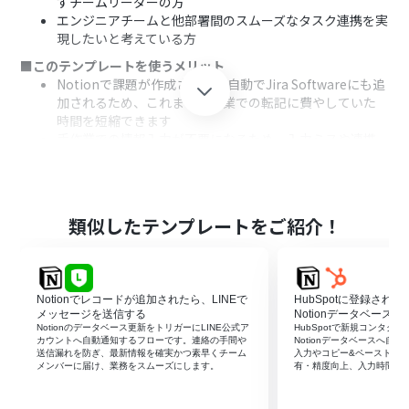
すチームリーダーの方
エンジニアチームと他部署間のスムーズなタスク連携を実
現したいと考えている方
■このテンプレートを使うメリット
Notionで課題が作成されると自動でJira Softwareにも追
加されるため、これまで手作業での転記に費やしていた
時間を短縮できます
手作業での情報入力が不要になるため、入力ミスや連携
漏れといったヒューマンエラーの防止に繋がります
■フローボットの流れ
はじめに、NotionとJira SoftwareをYoomと連携します
次に、トリガーでNotionを選択し、「特定のデータソー
類似したテンプレートをご紹介！
スのページが作成・更新されたら」というアクションを設
定します
次に、オペレーションで分岐機能を設定し、特定の条件
に合致した場合のみ後続の処理に進むよう設定します
Notionでレコードが追加されたら、LINEで
HubSpotに登録され
続いて、オペレーションでNotionの「レコードを取得す
メッセージを送信する
Notionデータベースへ
る（ID検索）」を設定し、トリガーで取得したページの情
Notionのデータベース更新をトリガーにLINE公式ア
HubSpotで新規コンタク
カウントへ自動通知するフローです。連絡の手間や
Notionデータベースへ自
報を取得します
送信漏れを防ぎ、最新情報を確実かつ素早くチーム
入力やコピー&ペーストを
最後に、オペレーションでJira Softwareの「課題を追
メンバーに届け、業務をスムーズにします。
有・精度向上、入力時間の
加」アクションを設定し、Notionから取得した情報をマ
ッピングして課題を作成します