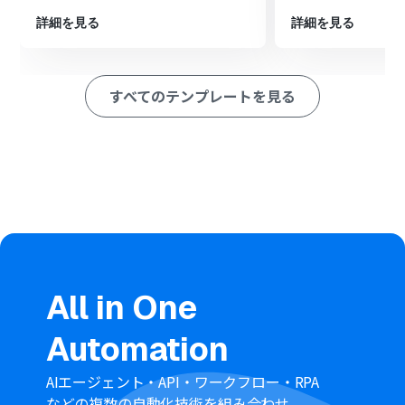
※「トリガー」：フロー起動のきっかけとなるアクション、「オ
詳細を見る
詳細を見る
ペレーション」：トリガー起動後、フロー内で処理を行うアク
ション
■このワークフローのカスタムポイント
すべてのテンプレートを見る
Notionのトリガー設定では、連携の起点としたいデータ
ソースのIDを任意で設定してください
分岐機能では、Notionから取得した情報をもとに、後続
の処理を実行する条件を自由にカスタマイズできます
Jira Softwareで課題を追加する設定では、Notionから取
得した値を引用し、タイトルや説明などの各フィールド
に自由にマッピングしてください
All in One
Automation
AIエージェント・API・ワークフロー・RPA
などの複数の自動化技術を組み合わせ、