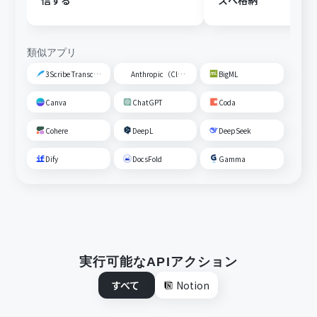
信する
スへ格納
類似アプリ
3Scribe Transcription
Anthropic（Claude）
BigML
Canva
ChatGPT
Coda
Cohere
DeepL
DeepSeek
Dify
DocsFold
Gamma
実行可能なAPIアクション
すべて
Notion