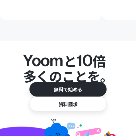
Yoom
10
と
倍
多くのことを。
無料で始める
資料請求