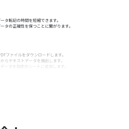
データ転記の時間を短縮できます。
データの正確性を保つことに繋がります。
たPDFファイルをダウンロードします。
ルからテキストデータを抽出します。
ストデータを指定のシートに追加します。
うアクション
更できます。
定できます。
m/ja/articles/6807133