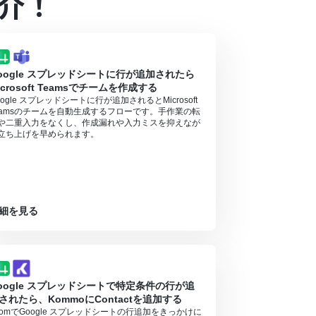
介！
となっております。フリープラン・ミニプランの場
ル中には制限対象のアプリやAI機能（オペレーシ
oogle スプレッドシートに行が追加されたら
icrosoft Teamsでチームを作成する
oogle スプレッドシートに行が追加されるとMicrosoft
eamsのチームを自動生成するフローです。手作業の転
や二重入力をなくし、作成漏れや入力ミスを抑えなが
立ち上げを早められます。
細を見る
oogle スプレッドシートで特定条件の行が追
されたら、KommoにContactを追加する
oomでGoogle スプレッドシートの行追加をきっかけに