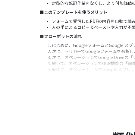
定型的な転記作業をなくし、より付加価値
■このテンプレートを使うメリット
フォームで受信したPDFの内容を自動で読
人の手によるコピー＆ペーストや入力が不
■フローボットの流れ
はじめに、GoogleフォームとGoogle 
次に、トリガーでGoogleフォームを選
次に、オペレーションでGoogle Dri
続いて、オペレーションでOCR機能の「画
最後に、オペレーションでGoogle ス
※「トリガー」：フロー起動のきっかけとなるア
■このワークフローのカスタムポイント
Googleフォームでは、PDFを添付す
OCR機能では、PDFファイル内のどの部
Google スプレッドシートでは、抽出
■注意事項
Googleフォーム、Google スプレッド
Googleフォームをトリガーとして使用した際の回答内