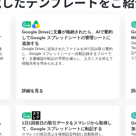
似したテンプレートをご紹
レーションはチームプラン・サクセスプランでのみご利用いただける機能
ションはエラーとなりますので、ご注意ください。
ランは、2週間の無料トライアルを行うことが可能です。無料トライア
Google Driveに文書が格納されたら、AIで要約
G
す
してGoogle スプレッドシートの管理シートに
M
追加する
G
T
換
Google Driveに追加されたファイルをAIで読み取り要約
記
転
し、Google スプレッドシートへ自動記録するフローで
ら
作
す。文書確認や転記の手間を減らし、入力ミスを抑えて
情報共有を早められます。
詳細を見る
詳
ら
1日1回前日の取引データをスマレジから取得し
G
て、Google スプレッドシートに転記する
加
ス
スマレジの前日売上を毎朝設定時刻に自動取得し、
Y