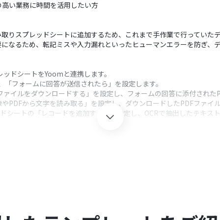
の高い業務に時間を活用したい方
み取りスプレッドシートに追加するため、これまで手作業で行っていた
要になるため、転記ミスや入力漏れといったヒューマンエラーを防ぎ、
スプレッドシートをYoomと連携します。
択し、「フォームに回答が送信されたら」を設定します。
veの「ファイルをダウンロードする」を設定し、フォームの回答に添付され
像やPDFから文字を読み取る」を設定し、ダウンロードしたPDFファイ
プレッドシートの「レコードを追加する」を設定し、OCRで抽出したテキ
クション、「オペレーション」：トリガー起動後、フロー内で処理を行
る項目以外に、日付や担当者名など、管理に必要な質問項目を任意で設定・変
分のテキストを抽出対象とするか、任意で指定することが可能です。
したデータをどのスプレッドシートの、どのシートに追加するかを任意で設
シートのそれぞれとYoomを連携してください。
容を取得する方法は下記を参照ください。https://intercom.help/yoo