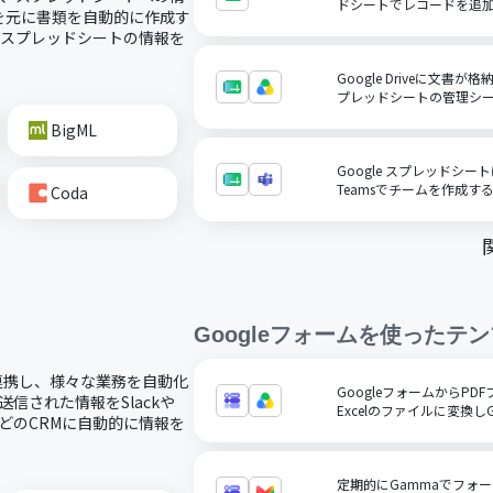
ドシートでレコードを追
を元に書類を自動的に作成す
にスプレッドシートの情報を
Google Driveに文書が
プレッドシートの管理シ
BigML
Google スプレッドシート
Teamsでチームを作成す
Coda
Googleフォーム
を使ったテン
ドで連携し、様々な業務を自動化
GoogleフォームからPDF
送信された情報をSlackや
Excelのファイルに変換しGo
rceなどのCRMに自動的に情報を
定期的にGammaでフォ