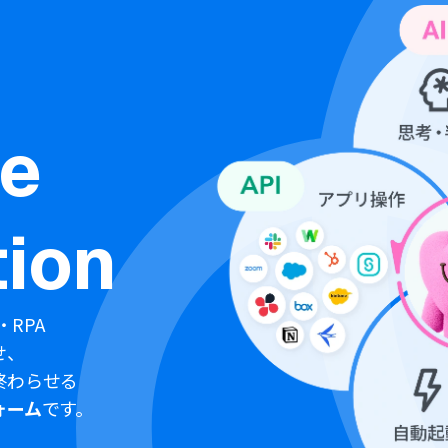
ne
ion
・RPA
せ、
終わらせる
ォーム
です。