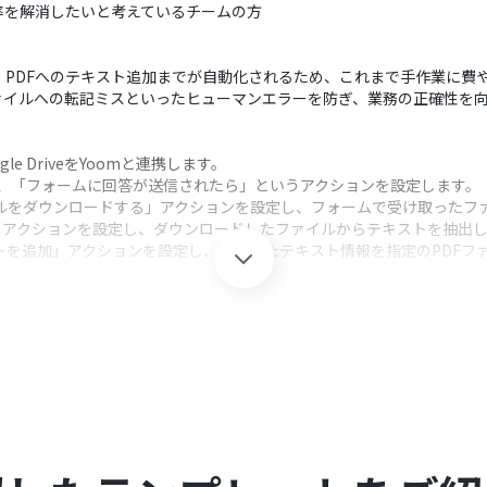
率を解消したいと考えているチームの方
、PDFへのテキスト追加までが自動化されるため、これまで手作業に費
ァイルへの転記ミスといったヒューマンエラーを防ぎ、業務の正確性を
gle DriveをYoomと連携します。
択し、「フォームに回答が送信されたら」というアクションを設定します。
「ファイルをダウンロードする」アクションを設定し、フォームで受け取った
る」アクションを設定し、ダウンロードしたファイルからテキストを抽出
キストを追加」アクションを設定し、抽出したテキスト情報を指定のPDFフ
クション、「オペレーション」：トリガー起動後、フロー内で処理を行
ロードする」アクションでは、Googleフォームの回答から取得したファイル
る」アクションでは、ファイルの添付方法や抽出したい項目、言語などを
追加」アクションでは、テキストを追加するPDFのURLや、テキストを配
Yoomを連携してください。