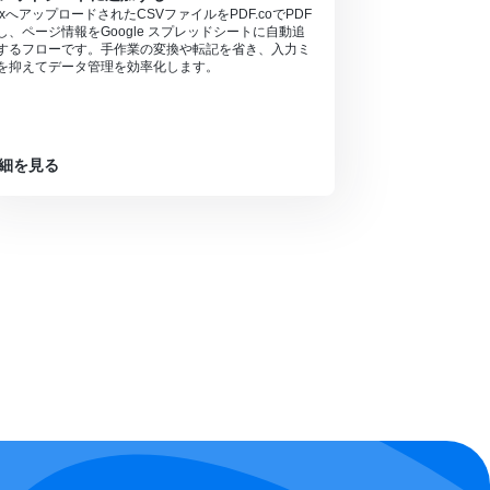
oxへアップロードされたCSVファイルをPDF.coでPDF
し、ページ情報をGoogle スプレッドシートに自動追
するフローです。手作業の変換や転記を省き、入力ミ
を抑えてデータ管理を効率化します。
細を見る