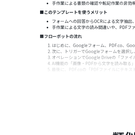
手作業による書類の確認や転記作業の非効
■このテンプレートを使うメリット
フォームへの回答からOCRによる文字抽出
手作業による文字の読み間違いや、PDFフ
■フローボットの流れ
はじめに、Googleフォーム、PDF.co、Goo
次に、トリガーでGoogleフォームを選
オペレーションでGoogle Driveの
AI機能の「画像・PDFから文字を読み取
最後に、PDF.coの「PDFファイルにテ
※「トリガー」：フロー起動のきっかけとなるア
■このワークフローのカスタムポイント
Google Driveの「ファイルをダウン
AI機能の「画像・PDFから文字を読み取
PDF.coの「PDFファイルにテキストを
ださい。
■注意事項
PDF.co、Googleフォームのそれぞれと