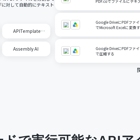
PDF.coでファイルにテ
DFに対して自動的にテキスト
Google DriveにPDF
でMicrosoft Excelに変換
APITemplate.io
Assembly AI
Google DriveにPDF
で圧縮する