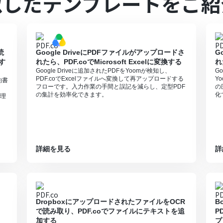
似したテンプレートをご紹
レーションはチームプラン・サクセスプランでのみご利用いただける機能
ションはエラーとなりますので、ご注意ください。
ランは、2週間の無料トライアルを行うことが可能です。無料トライア
0分の間隔で起動間隔を選択できます。
読
Google DriveにPDFファイルがアップロードさ
G
すので、ご注意ください。
す
れたら、PDF.coでMicrosoft Excelに変換する
れ
した際の回答内容を取得する方法は下記を参照ください。
https://intercom
Google Driveに追加されたPDFをYoomが検知し、
G
PDF.coでExcelファイルへ変換して再アップロードする
Y
約書
フローです。入力作業の手間と誤記を減らし、定型PDF
の
の集計を効率化できます。
化
理
詳細を見る
詳
、
DropboxにアップロードされたファイルをOCR
B
で読み取り、PDF.coでファイルにテキストを追
P
加する
プ