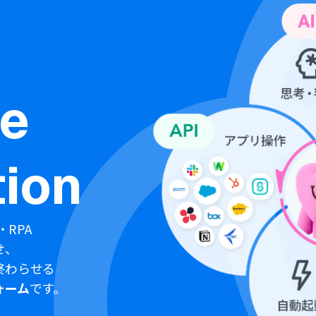
ne
ion
・RPA
せ、
終わらせる
ォーム
です。