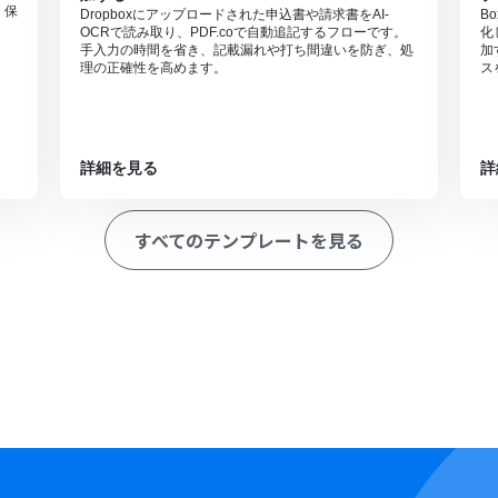
・保
Dropboxにアップロードされた申込書や請求書をAI-
B
OCRで読み取り、PDF.coで自動追記するフローです。
化
手入力の時間を省き、記載漏れや打ち間違いを防ぎ、処
加
理の正確性を高めます。
ス
詳細を見る
詳
すべてのテンプレートを見る