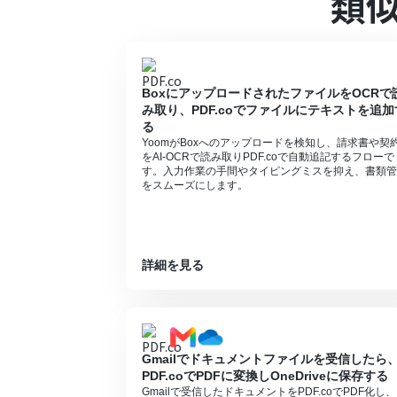
類
OCRまたは音声を文字起こしするAIオペ
合は設定しているフローボットのオペレー
チームプランやサクセスプランなどの有料プ
ョン）を使用することができます。
トリガーは5分、10分、15分、30分、6
BoxにアップロードされたファイルをOCRで
プランによって最短の起動間隔が異なりま
み取り、PDF.coでファイルにテキストを追加
Googleフォームをトリガーとして使用
る
YoomがBoxへのアップロードを検知し、請求書や契
をAI-OCRで読み取りPDF.coで自動追記するフローで
す。入力作業の手間やタイピングミスを抑え、書類管
をスムーズにします。
詳細を見る
Gmailでドキュメントファイルを受信したら
PDF.coでPDFに変換しOneDriveに保存する
Gmailで受信したドキュメントをPDF.coでPDF化し、