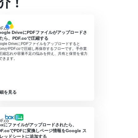
介！
となっております。フリープラン・ミニプランの場
ル中には制限対象のアプリやAI機能（オペレーシ
oogle DriveにPDFファイルがアップロードさ
たら、PDF.coで圧縮する
.help/yoom/ja/articles/6807133
oogle DriveにPDFファイルをアップロードすると
oomがPDF.coで圧縮し再保存するフローです。手作業
圧縮忘れや容量不足の悩みを抑え、共有と保管を省力
できます。
細を見る
oxにファイルがアップロードされたら、
DF.coでPDFに変換しページ情報をGoogle ス
レッドシートに追加する