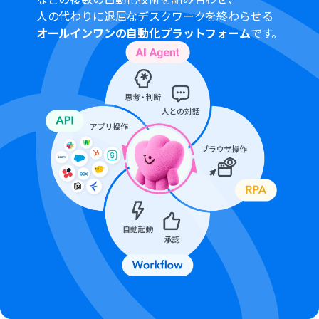
容を取得する方法
」を参照ください。
人の代わりに退屈なデスクワークを終わらせる
トリガーは5分、10分、15分、30分、60分の間隔で起動
オールインワンの自動化プラットフォーム
です。
間隔を選択できます。
プランによって最短の起動間隔が異なりますので、ご注意
ください。