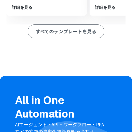
ージを送る」を設定し、AIが生成した販促文を指定のチャ
詳細を見る
詳細を見る
ンネルへ送信します。
※「トリガー」：フロー起動のきっかけとなるアクション、「オ
ペレーション」：トリガー起動後、フロー内で処理を行うアク
すべてのテンプレートを見る
ション
■このワークフローのカスタムポイント
Googleフォームで設定する質問項目（商品名、特徴、タ
ーゲット層など）は、業務内容に合わせて自由にカスタ
マイズが可能です。
AI機能で販促文を生成するプロンプトは、フォームのどの
項目をインプット情報として利用するかを任意で設定で
きます。
Slackへの通知メッセージには、フォームで受信した商品
名やAIが生成した販促文など、前段のフローで取得した情
報を変数として埋め込めます。
All in One
Automation
■
注意事項
GoogleフォームとSlackをYoomと連携してください。
Googleフォームをトリガーとして使用した際の回答内容
AIエージェント・API・ワークフロー・RPA
を取得する方法は「
Googleフォームトリガーで、回答内
などの複数の自動化技術を組み合わせ、