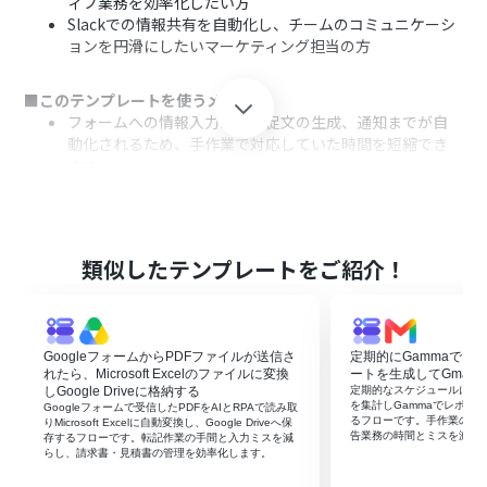
ィブ業務を効率化したい方
Slackでの情報共有を自動化し、チームのコミュニケーシ
ョンを円滑にしたいマーケティング担当の方
■このテンプレートを使うメリット
フォームへの情報入力から販促文の生成、通知までが自
動化されるため、手作業で対応していた時間を短縮でき
ます。
AIが販促文を生成するため、担当者のスキルに依存せず、
業務の属人化を防ぎ、作成されるコンテンツの品質を安定
させられます。
類似したテンプレートをご紹介！
■フローボットの流れ
はじめに、GoogleフォームとSlackをYoomと連携しま
す。
次に、トリガーでGoogleフォームを設定し、フォームに
GoogleフォームからPDFファイルが送信さ
定期的にGammaでフ
新しい回答が送信されたことをきっかけにフローが起動す
れたら、Microsoft Excelのファイルに変換
ートを生成してGmail
るようにします。
しGoogle Driveに格納する
定期的なスケジュールに合わ
を集計しGammaでレポート
Googleフォームで受信したPDFをAIとRPAで読み取
次に、オペレーションでAI機能の「テキストを生成」を選
るフローです。手作業の集
りMicrosoft Excelに自動変換し、Google Driveへ保
択し、Googleフォームから受け取った商品情報をもとに
告業務の時間とミスを減ら
存するフローです。転記作業の手間と入力ミスを減
らし、請求書・見積書の管理を効率化します。
販促文を生成するよう設定します。
最後に、オペレーションでSlackの「チャンネルにメッセ