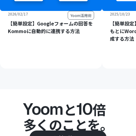
2026/02/17
2025/10/23
Yoom活用術
【簡単設定】Googleフォームの回答を
【簡単設定】
Kommoに自動的に連携する方法
もとにWord
成する方法
Yoom
10
と
倍
多くのことを。