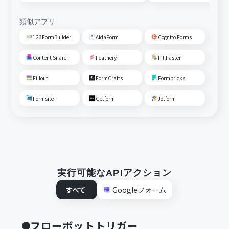
る
類似アプリ
123FormBuilder
AidaForm
Cognito Forms
Content Snare
Feathery
FillFaster
Fillout
FormCrafts
Formbricks
Formsite
Getform
Jotform
実行可能なAPIアクション
すべて
Googleフォーム
フローボットトリガー