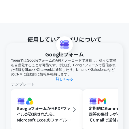
使用しているアプリについて
Googleフォーム
YoomではGoogleフォームのAPIとノーコードで連携し、様々な業務
を自動化することが可能です。例えば、Googleフォームで送信され
た情報をSlackやChatworkに通知したり、kintoneやSalesforceなど
のCRMに自動的に情報を格納します。
詳しくみる
テンプレート
GoogleフォームからPDFファ
定期的にGammaで
イルが送信されたら、
回答の集計レポート
Microsoft Excelのファイルに
てGmailで送付する
変換しGoogle Driveに格納す