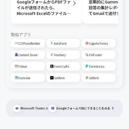
GoogleフォームからPDFファ
定期的にGammaで
イルが送信されたら、
回答の集計レポート
Microsoft Excelのファイルに
てGmailで送付する
変換しGoogle Driveに格納す
る
類似アプリ
123FormBuilder
AidaForm
Cognito Forms
Content Snare
Feathery
FillFaster
Fillout
FormCrafts
Formbricks
Formsite
Getform
Jotform
×
Microsoft Teams
Googleフォーム
で他にできることをみる