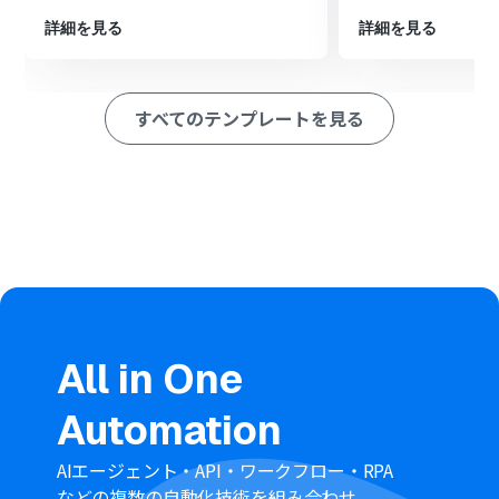
ルにメッセージを送る」アクションを設定し、AIによる校
詳細を見る
詳細を見る
閲結果を指定のチャネルに送信します。
※「トリガー」：フロー起動のきっかけとなるアクション、「オ
ペレーション」：トリガー起動後、フロー内で処理を行うアク
すべてのテンプレートを見る
ション
■このワークフローのカスタムポイント
Googleフォームのトリガー設定では、自動化の対象とし
たいフォームを任意で設定してください。
AI機能のオペレーションでは、フォームの回答内容などを
用いて、校閲の指示や要約といったプロンプトを自由に設
定できます。
Microsoft Teamsにメッセージを送信するアクションで
は、通知先のチームやチャネル、メッセージ本文を任意
で設定できます。
また、フォームの回答内容やAIの生成結果などをメッセー
All in One
ジに含めることも可能です。
Automation
■注意事項
Googleフォーム、Microsoft TeamsのそれぞれとYoom
AIエージェント・API・ワークフロー・RPA
を連携してください。
などの複数の自動化技術を組み合わせ、