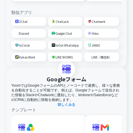
成して通知する
類似アプリ
2Chat
ChatLuck
Chatwork
Discord
Google Chat
Hilos
InCircle
InOut WhatsApp
JANDI
Kakao Work
LINE WORKS
LINE（現在利用不可）
Googleフォーム
YoomではGoogleフォームのAPIとノーコードで連携し、様々な業務
を自動化することが可能です。例えば、Googleフォームで送信され
た情報をSlackやChatworkに通知したり、kintoneやSalesforceなど
のCRMに自動的に情報を格納します。
詳しくみる
テンプレート