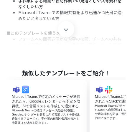
手作業による確認や転記作業での見落としや共有漏れを
なくしたい方
Microsoft Teamsでの情報共有をより迅速かつ円滑に進
めたいと考えている方
■このテンプレートを使うメリット
フォームへの回答送信から内容の校閲、チームへの共有
までが自動化され、これまで手作業に費やしていた時間
を別の業務に充てることができます。
AIによる校閲基準をプロンプトで統一できるため、担当者
による確認作業の品質のばらつきを防ぎ、業務の属人化解
消に繋がります。
類似したテンプレートをご紹介！
■フローボットの流れ
はじめに、GoogleフォームとMicrosoft TeamsをYoom
と連携します。
Microsoft Teamsで特定のメッセージが送信
Microsoft Team
次に、トリガーでGoogleフォームを選択し、「フォーム
されたら、Googleカレンダーから予定を取
されたらSlackで通知
に回答が送信されたら」というアクションを設定します。
得後、AIで営業リストを作成して通知する
Microsoft Teamsの
らSlackへ自動通知する
Microsoft Teamsの特定メッセージ受信を契機に
オペレーションでAI機能を選択し、「テキストを生成す
や通知漏れを防ぎ、部門間
Googleカレンダーを参照しAIで営業リストを作成し
る」アクションを設定して、フォームの回答内容を校閲す
円滑に保てます。
通知するフローです。手作業の確認や転記を減らし
情報抜けや遅れを防ぎます。
るよう指示します。
最後に、オペレーションでMicrosoft Teamsの「チャネ