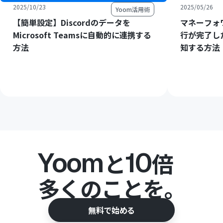
2025/10/23
2025/05/26
Yoom活用術
【簡単設定】Discordのデータを
マネーフォ
Microsoft Teamsに自動的に連携する
行が完了したら
方法
知する方法
Yoom
10
と
倍
多くのことを。
無料で始める