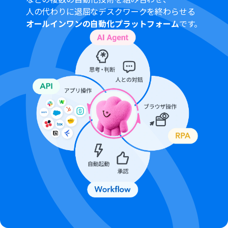
トリガーは5分、10分、15分、30分、60分の間隔で起動
人の代わりに退屈なデスクワークを終わらせる
間隔を選択できます。
オールインワンの自動化プラットフォーム
です。
プランによって最短の起動間隔が異なりますので、ご注意
ください。
Microsoft365（旧Office365）には、家庭向けプランと一
般法人向けプラン（Microsoft365 Business）があり、一
般法人向けプランに加入していない場合には認証に失敗
する可能性があります。
Googleフォームをトリガーとして使用した際の回答内容
を取得する方法は「
Googleフォームトリガーで、回答内
容を取得する方法
」を参照ください。