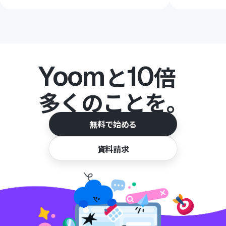
Yoom
10
と
倍
多くのことを。
無料で始める
資料請求