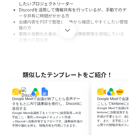
したいプロジェクトリーダー
Discordを活用して情報共有を行っているが、手動でのデ
ータ共有に時間がかかる方
会議内容をPDFで整理し、後から確認しやすくしたい管理
職の方
業務の自動化を進め、効率的な情報管理を目指している
企業のIT担当者
■このテンプレートを使うメリット
会議の音声を自動で文字起こしし、手間を省けます。
要点を整理したPDFを生成することで、情報の見やすさが
類似したテンプレートをご紹介！
向上します。
Discordへの自動送信により、チーム全体への迅速な共有
が可能です。
Google Meetで会議が終了したら音声デー
Google Meetで会
タをもとにAIで議事録を発行し、Discordに
こししてkintoneに自
送信する
Google Meetで会議が
kintoneに自動追加する
Google Meet会議終了をトリガーに録音取得→AI文
作成が不要となり、会議後
字起こし・要約→Googleドキュメント作成
す。また、文字起こし情報
→Discordへ自動共有するフローです。議事録作成の
ム間での情報共有がスムー
手間や漏れを抑え、情報共有を円滑にできます。