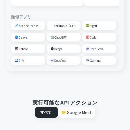
送信する
類似アプリ
3Scribe Transcription
Anthropic（Claude）
BigML
Canva
ChatGPT
Coda
Cohere
DeepL
DeepSeek
Dify
DocsFold
Gamma
実行可能なAPIアクション
すべて
Google Meet