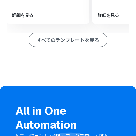
※「トリガー」：フロー起動のきっかけとなるアクション、「オ
ペレーション」：トリガー起動後、フロー内で処理を行うアク
詳細を見る
詳細を見る
ション
■このワークフローのカスタムポイント
Google スプレッドシートのトリガー設定では、フローボ
すべてのテンプレートを見る
ットを起動させたいスプレッドシートと、その中の特定の
シートを任意で指定してください。
レコードを更新するGoogle スプレッドシートのアクショ
ンでは、対象のスプレッドシートやシート、更新したい
列の条件を任意で指定でき、更新する各項目にはトリガー
で取得した情報などを自由に割り当てられます。
Notionの各プロパティ（項目）に対して、前段階のアク
ションで取得したどの情報を割り当てるか、または固定
値を設定するかなど、柔軟にカスタマイズできます。
■注意事項
Google スプレッドシート、NotionのそれぞれとYoomを
All in One
連携してください。
トリガーは5分、10分、15分、30分、60分の間隔で起動
Automation
間隔を選択できます。
プランによって最短の起動間隔が異なりますので、ご注意
ください。
AIエージェント・API・ワークフロー・RPA