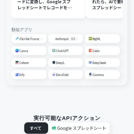
ードに変換し、Google スプ
れたら、AIで要約してG
レッドシートでレコードを追
スプレッドシートの
加する
トに追加する
類似アプリ
3Scribe Transcription
Anthropic（Claude）
BigML
Canva
ChatGPT
Coda
Cohere
DeepL
DeepSeek
Dify
DocsFold
Gamma
実行可能なAPIアクション
すべて
Google スプレッドシート