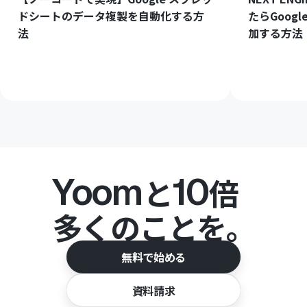
ドシートのデータ複製を自動化する方
たらGoog
法
加する方法
Yoom
10
と
倍
多くのことを。
無料で始める
資料請求