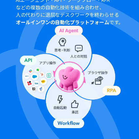
Googleスプレッドシートをアプリトリガーとして使用す
などの複数の自動化技術を組み合わせ、
る際の注意事項は「
【アプリトリガー】Googleスプレッ
人の代わりに退屈なデスクワークを終わらせる
ドシートのトリガーにおける注意事項
」を参照してくだ
オールインワンの自動化プラットフォーム
です。
さい。