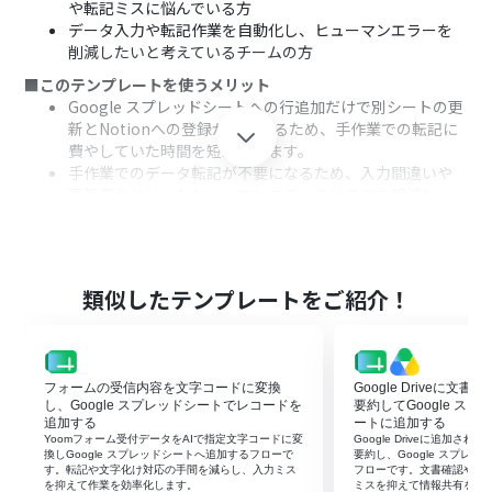
や転記ミスに悩んでいる方
データ入力や転記作業を自動化し、ヒューマンエラーを
削減したいと考えているチームの方
■このテンプレートを使うメリット
Google スプレッドシートへの行追加だけで別シートの更
新とNotionへの登録が完了するため、手作業での転記に
費やしていた時間を短縮できます。
手作業でのデータ転記が不要になるため、入力間違いや
更新漏れといったヒューマンエラーのリスクを軽減し、
データの正確性を維持できます。
■フローボットの流れ
はじめに、Google スプレッドシートとNotionをYoomと
連携します。
類似したテンプレートをご紹介！
次に、トリガーでGoogle スプレッドシートを選択し、
「行が追加されたら」というアクションを設定し、対象の
ファイルを指定します。
続けて、オペレーションでGoogle スプレッドシートの
フォームの受信内容を文字コードに変換
Google Driveに文
「レコードを更新する」アクションを設定し、更新対象の
し、Google スプレッドシートでレコードを
要約してGoogle ス
シートや条件を指定します。
追加する
ートに追加する
Yoomフォーム受付データをAIで指定文字コードに変
Google Driveに追加さ
最後に、オペレーションでNotionの「レコードを追加す
換しGoogle スプレッドシートへ追加するフローで
要約し、Google スプレ
る」アクションを設定し、追加したいデータベースや各プ
す。転記や文字化け対応の手間を減らし、入力ミス
フローです。文書確認や転
を抑えて作業を効率化します。
ミスを抑えて情報共有を早
ロパティの内容を指定します。