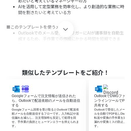
めたいと考えているマネージャーの方
AIを活用して定型業務を効率化し、より創造的な業務に時
間を割きたいと考えている方
■このテンプレートを使うメリット
Outlookでのメール受信をトリガーにAIが議事録を自動生
成するため、手作業での作成にかかる時間を短縮できま
す。
議事録の作成から共有までが自動化されるため、担当者
による品質のばらつきや共有漏れを防ぎ、業務の標準化に
繋がります。
類似したテンプレートをご紹介！
■フローボットの流れ
はじめに、OutlookとChatworkをYoomと連携します。
次に、トリガーでOutlookを選択し、「特定の件名のメー
ルを受信したら」というアクションを設定します。
Googleフォームで注文情報が送信された
OutlookでDWGフ
次に、オペレーションでAI機能を選択し、「テキストを生
ら、Outlookで配送依頼のメールを自動送信
ンラインツールでPDFに
成する」アクションを設定して、受信したメールの内容を
する
共有する
Googleフォーム回答を受け取るとOutlookで配送依
Outlookで受信したメー
基に議事録を作成するよう指示します。
頼メールを自動送信するフローです。入力転記や送
ルを自動でPDF化しDisco
最後に、オペレーションでChatworkの「メッセージを送
信漏れを減らし、注文増加時も安定して処理を回
転送や変換の手作業を減ら
せ、手作業の負担とヒューマンエラーを抑えられま
漏れや変換ミスの防止、業
る」アクションを設定し、AIが生成した議事録を指定のル
す。
す。
ームに送信します。