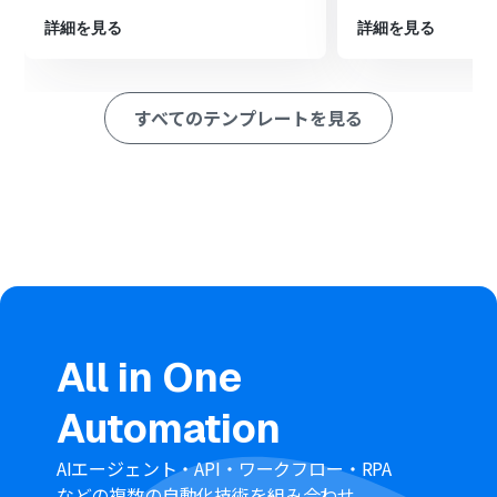
※「トリガー」：フロー起動のきっかけとなるアクション、「オ
詳細を見る
詳細を見る
ペレーション」：トリガー起動後、フロー内で処理を行うアク
ション
すべてのテンプレートを見る
■このワークフローのカスタムポイント
Outlookのトリガー設定では、フローを起動させるメール
を特定するため、件名に含まれるキーワードを任意で設
定できます。
Chatworkへの通知設定では、議事録を共有したい特定の
ルームを任意で指定できます。また、メッセージ本文に
「[To:{アカウントID}]」と入力することで、特定のメンバ
ーにメンションを付けて通知することも可能です。
■注意事項
Outlook、ChatworkのそれぞれとYoomを連携してくだ
All in One
さい。
トリガーは5分、10分、15分、30分、60分の間隔で起動
Automation
間隔を選択できます。
プランによって最短の起動間隔が異なりますので、ご注意
ください。
AIエージェント・API・ワークフロー・RPA
などの複数の自動化技術を組み合わせ、