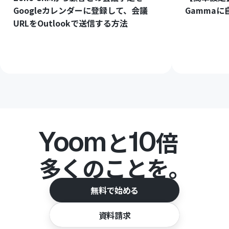
Googleカレンダーに登録して、会議
Gamma
URLをOutlookで送信する方法
Yoom
10
と
倍
多くのことを。
無料で始める
資料請求