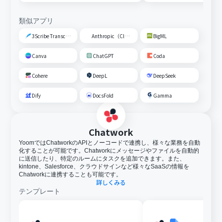
類似アプリ
3Scribe Transcription
Anthropic（Claude）
BigML
Canva
ChatGPT
Coda
Cohere
DeepL
DeepSeek
Dify
DocsFold
Gamma
Chatwork
YoomではChatworkのAPIとノーコードで連携し、様々な業務を自動
化することが可能です。Chatworkにメッセージやファイルを自動的
に送信したり、特定のルームにタスクを追加できます。また、
kintone、Salesforce、クラウドサインなど様々なSaaSの情報を
Chatworkに連携することも可能です。
詳しくみる
テンプレート