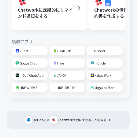
Chatworkに定期的にリマイ
Chatworkの情報を
ンド通知をする
約書を作成する
類似アプリ
2Chat
ChatLuck
Discord
Google Chat
Hilos
InCircle
InOut WhatsApp
JANDI
Kakao Work
LINE WORKS
LINE（現在利用不可）
Megaapi Start
×
Outlook
Chatwork
で他にできることをみる