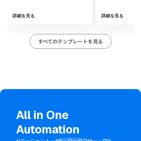
※「トリガー」：フロー起動のきっかけとなるアクション、「オ
ペレーション」：トリガー起動後、フロー内で処理を行うアク
ション
詳細を見る
詳細を見る
■このワークフローのカスタムポイント
Google スプレッドシートのトリガー設定では、行の追加
すべてのテンプレートを見る
を監視したい対象のスプレッドシートIDとシート（タ
ブ）名を任意で設定してください。
■注意事項
Google スプレッドシート、Google Apps Scriptのそれぞ
れとYoomを連携してください。
トリガーは5分、10分、15分、30分、60分の間隔で起動
間隔を選択できます。
プランによって最短の起動間隔が異なりますので、ご注意
ください。
Google スプレッドシートをアプリトリガーとして使用す
All in One
る際の注意事項は「
【アプリトリガー】Google スプレッ
ドシートのトリガーにおける注意事項
」を参照してくだ
Automation
さい。
AIエージェント・API・ワークフロー・RPA