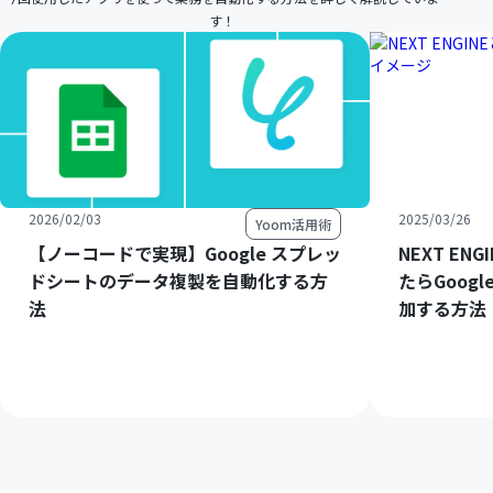
す！
2026/02/03
2025/03/26
Yoom活用術
【ノーコードで実現】Google スプレッ
NEXT E
ドシートのデータ複製を自動化する方
たらGoog
法
加する方法