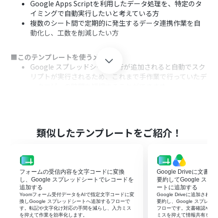
Google Apps Scriptを利用したデータ処理を、特定のタ
イミングで自動実行したいと考えている方
複数のシート間で定期的に発生するデータ連携作業を自
動化し、工数を削減したい方
■このテンプレートを使うメリット
Google スプレッドシートに行が追加されると自動でスク
リプトが実行されるため、これまで手作業で行っていたデ
ータコピーの時間を短縮することができます。
システムが自動で処理を行うため、手作業によるコピー
＆ペーストのミスやデータ反映の漏れといったヒューマン
エラーの発生を防ぎます。
類似したテンプレートをご紹介！
■フローボットの流れ
はじめに、Google スプレッドシートとGoogle Apps
ScriptをYoomと連携します
次に、トリガーでGoogle スプレッドシートを選択し、
フォームの受信内容を文字コードに変換
Google Driveに文
「行が追加されたら」というアクションを設定します
し、Google スプレッドシートでレコードを
要約してGoogle ス
最後に、オペレーションでGoogle Apps Scriptの「スク
追加する
ートに追加する
Yoomフォーム受付データをAIで指定文字コードに変
Google Driveに追加さ
リプトを実行」アクションを設定し、実行したいスクリプ
換しGoogle スプレッドシートへ追加するフローで
要約し、Google スプレ
トを選択します
す。転記や文字化け対応の手間を減らし、入力ミス
フローです。文書確認や転
を抑えて作業を効率化します。
ミスを抑えて情報共有を早