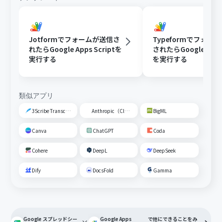
Jotformでフォームが送信さ
Typeformでフォー
れたらGoogle Apps Scriptを
されたらGoogle Apps 
実行する
を実行する
類似アプリ
3Scribe Transcription
Anthropic（Claude）
BigML
Canva
ChatGPT
Coda
Cohere
DeepL
DeepSeek
Dify
DocsFold
Gamma
Google スプレッドシー
Google Apps
で他にできることをみ