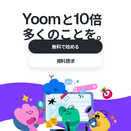
Yoom
10
と
倍
多くのことを。
無料で始める
資料請求