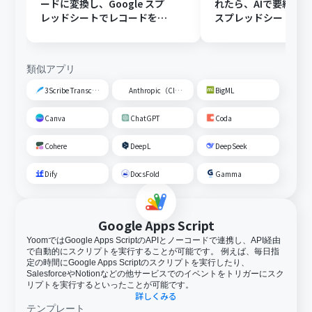
ードに変換し、Google スプ
れたら、AIで要約してG
レッドシートでレコードを追
スプレッドシートの
加する
トに追加する
類似アプリ
3Scribe Transcription
Anthropic（Claude）
BigML
Canva
ChatGPT
Coda
Cohere
DeepL
DeepSeek
Dify
DocsFold
Gamma
Google Apps Script
YoomではGoogle Apps ScriptのAPIとノーコードで連携し、API経由
で自動的にスクリプトを実行することが可能です。 例えば、毎日指
定の時間にGoogle Apps Scriptのスクリプトを実行したり、
SalesforceやNotionなどの他サービスでのイベントをトリガーにスク
リプトを実行するといったことが可能です。
詳しくみる
テンプレート