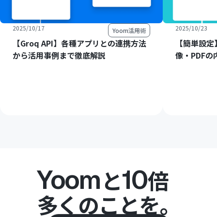
2025/10/17
2025/10/23
Yoom活用術
【Groq API】各種アプリとの連携方法
【簡単設定】
から活用事例まで徹底解説
像・PDF
Yoom
10
と
倍
多くのことを。