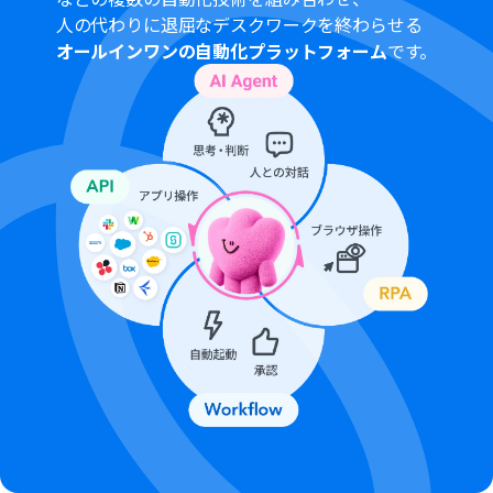
ル容量の詳細は「
ファイルの容量制限について
」をご参
人の代わりに退屈なデスクワークを終わらせる
照ください。
オールインワンの自動化プラットフォーム
です。