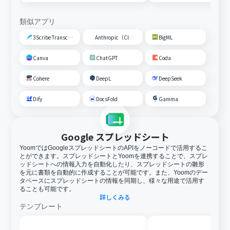
類似アプリ
3Scribe Transcription
Anthropic（Claude）
BigML
Canva
ChatGPT
Coda
Cohere
DeepL
DeepSeek
Dify
DocsFold
Gamma
Google スプレッドシート
YoomではGoogleスプレッドシートのAPIをノーコードで活用するこ
とができます。スプレッドシートとYoomを連携することで、スプレ
ッドシートへの情報入力を自動化したり、スプレッドシートの雛形
を元に書類を自動的に作成することが可能です。また、Yoomのデー
タベースにスプレッドシートの情報を同期し、様々な用途で活用す
ることも可能です。
詳しくみる
テンプレート