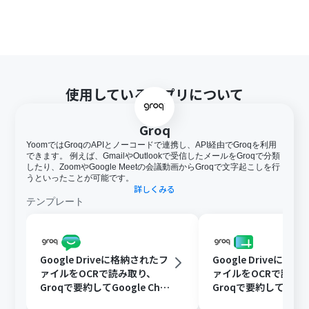
使用しているアプリについて
Groq
YoomではGroqのAPIとノーコードで連携し、API経由でGroqを利用
できます。 例えば、GmailやOutlookで受信したメールをGroqで分類
したり、ZoomやGoogle Meetの会議動画からGroqで文字起こしを行
うといったことが可能です。
詳しくみる
テンプレート
Google Driveに格納されたフ
Google Driveに格
ァイルをOCRで読み取り、
ァイルをOCRで読み
Groqで要約してGoogle Chat
Groqで要約してGoog
に通知する
レッドシートに追加