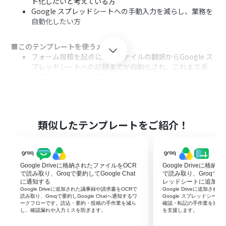
ト化したいと考えている方
Google スプレッドシートへの手動入力を減らし、業務を
自動化したい方
■このテンプレートを使うメリット
フォーム投稿を起点に音声ファイルの翻訳からGoogle ス
プレッドシートへの記録までが自動化され、これまで手
作業に費やしていた時間を削減できます。
手作業による翻訳内容の転記ミスや、データ入力の漏れ
といったヒューマンエラーを防ぎ、情報の正確性を高める
ことに繋がります。
類似したテンプレートをご紹介！
■フローボットの流れ
はじめに、GroqとGoogle スプレッドシートをYoomと連
携します。
次に、トリガーでフォームトリガーを選択し、「フォーム
Google Driveに格納されたファイルをOCR
Google Driveに格
に回答があったら」というアクションを設定します。
で読み取り、Groqで要約してGoogle Chat
で読み取り、Groqで要約
次に、オペレーションでGroqを選択し、「音声ファイル
に通知する
レッドシートに追加す
Google Driveに追加された議事録や請求書をOCRで
Google Driveに追加さ
の翻訳」アクションを設定し、フォームから受け取った音
読み取り、Groqで要約しGoogle Chatへ通知するワ
Google スプレッドシー
声ファイルを指定します。
ークフローです。読込・要約・投稿の手作業を減ら
確認・転記の手作業を減ら
し、確認漏れや入力ミスを防ぎます。
を支援します。
最後に、オペレーションでGoogle スプレッドシートを選
択し、「レコードを追加する」アクションを設定し、翻訳