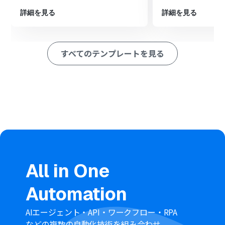
結果のテキストを任意のセルに追加します。
詳細を見る
詳細を見る
※「トリガー」：フロー起動のきっかけとなるアクション、「オ
ペレーション」：トリガー起動後、フロー内で処理を行うアク
ション
すべてのテンプレートを見る
■このワークフローのカスタムポイント
フォームトリガーでは、音声ファイル以外にもテキストな
ど、取得したい情報に合わせて質問項目を任意で設定して
ください。
Google スプレッドシートにレコードを追加するアクショ
ンでは、翻訳結果を記録したいスプレッドシートやシー
ト、列を任意で設定してください。
■注意事項
Groq、Google スプレッドシートのそれぞれとYoomを連
All in One
携してください。
トリガーは5分、10分、15分、30分、60分の間隔で起動
Automation
間隔を選択できます。
プランによって最短の起動間隔が異なりますので、ご注意
ください。
AIエージェント・API・ワークフロー・RPA
トリガー、各オペレーションでの取り扱い可能なファイ
などの複数の自動化技術を組み合わせ、