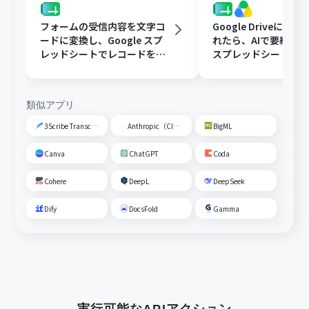
フォームの受信内容を文字コ
Google Driveに文
ードに変換し、Google スプ
れたら、AIで要約してG
レッドシートでレコードを追
スプレッドシートの
加する
トに追加する
類似アプリ
3Scribe Transcription
Anthropic（Claude）
BigML
Canva
ChatGPT
Coda
Cohere
DeepL
DeepSeek
Dify
DocsFold
Gamma