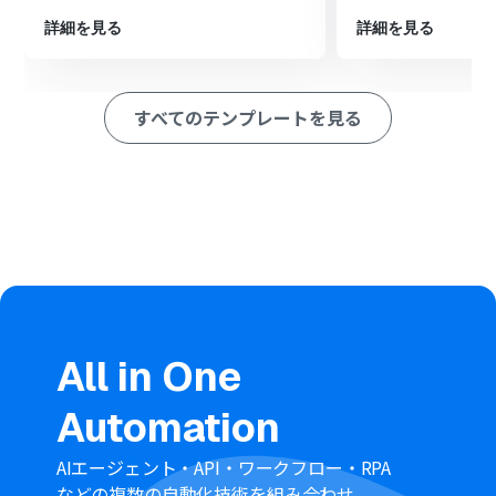
続いて、RPA機能でブラウザを操作し、オンラインの変換
サイト上でファイルをWAV形式に変換します。
詳細を見る
詳細を見る
AI機能を活用し、RPAが操作している画面から、変換後の
ファイル名などのテキスト情報を抽出します。
最後に、OneDriveの「ファイルをアップロードする」ア
すべてのテンプレートを見る
クションで、変換されたWAVファイルを指定のフォルダ
に格納します。
※「トリガー」：フロー起動のきっかけとなるアクション、「オ
ペレーション」：トリガー起動後、フロー内で処理を行うアク
ション
■このワークフローのカスタムポイント
RPA機能でブラウザを操作するアクションでは、実際に操
作対象としたいファイル変換サイトのURLを任意で設定
してください。
OneDriveのトリガーで監視するフォルダ、およびオペレ
All in One
ーションで変換後のファイルを格納するフォルダは、そ
れぞれ任意のフォルダに設定してください。
Automation
■注意事項
OneDriveとYoomを連携してください。
AIエージェント・API・ワークフロー・RPA
トリガーは5分、10分、15分、30分、60分の間隔で起動
などの複数の自動化技術を組み合わせ、