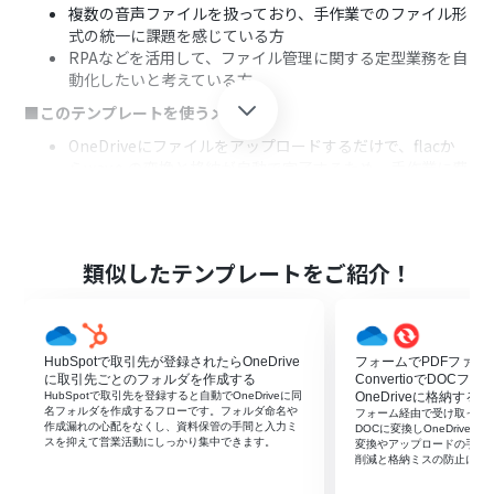
複数の音声ファイルを扱っており、手作業でのファイル形
式の統一に課題を感じている方
RPAなどを活用して、ファイル管理に関する定型業務を自
動化したいと考えている方
■このテンプレートを使うメリット
OneDriveにファイルをアップロードするだけで、flacか
らwavへの変換と格納が自動で完了するため、手作業に費
やしていた時間を削減できます。
ファイル変換から格納までの一連の流れが自動化される
ことで、ファイル形式の指定間違いや格納漏れといったヒ
ューマンエラーの防止に繋がります。
類似したテンプレートをご紹介！
■フローボットの流れ
はじめに、OneDriveをYoomと連携します。
次に、トリガーでOneDriveを選択し、「特定フォルダ内
HubSpotで取引先が登録されたらOneDrive
フォームでPDFファイ
にファイルが作成または更新されたら」アクションを設定
に取引先ごとのフォルダを作成する
ConvertioでDOC
します。
HubSpotで取引先を登録すると自動でOneDriveに同
OneDriveに格納する
オペレーションで分岐機能を設定し、ファイルがFLAC形
名フォルダを作成するフローです。フォルダ命名や
フォーム経由で受け取ったPDFを
作成漏れの心配をなくし、資料保管の手間と入力ミ
式の場合のみ後続の処理に進むようにします。
DOCに変換しOneDriv
スを抑えて営業活動にしっかり集中できます。
変換やアップロードの手作
次に、OneDriveの「ファイルをダウンロードする」アク
削減と格納ミスの防止に役
ションを設定し、対象のファイルを取得します。