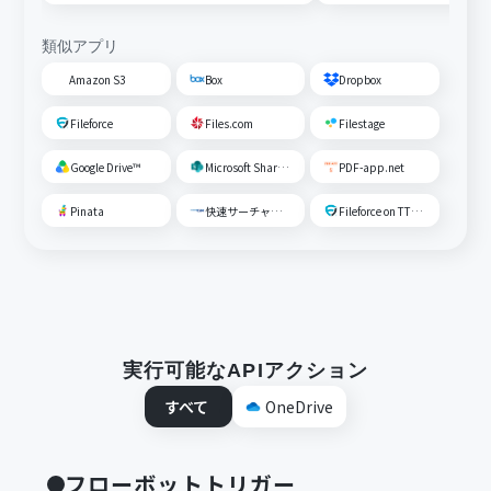
類似アプリ
Amazon S3
Box
Dropbox
Fileforce
Files.com
Filestage
Google Drive™
Microsoft SharePoint
PDF-app.net
Pinata
快速サーチャーGX
Fileforce on TTS Cloud
実行可能なAPIアクション
すべて
OneDrive
フローボットトリガー