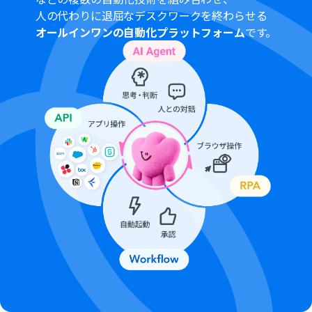
間隔を選択できます。
人の代わりに退屈なデスクワークを終わらせる
プランによって最短の起動間隔が異なりますので、ご注意
オールインワンの自動化プラットフォーム
です。
ください。
分岐はミニプラン以上でご利用いただける機能、ブラウ
ザ操作はサクセスプランでのみご利用いただける機能と
なっております。フリープランの場合は設定しているフロ
ーボットのオペレーションはエラーとなりますので、ご注
意ください。
ミニプランなどの有料プランは、2週間の無料トライアル
を行うことが可能です。無料トライアル中には制限対象の
アプリや機能（オペレーション）を使用することができ
ます。
アプリの仕様上、ファイルの作成日時と最終更新日時が
同一にならない場合があり、正しく分岐しない可能性があ
るのでご了承ください。
Microsoft365（旧Office365）には、家庭向けプランと一
般法人向けプラン（Microsoft365 Business）があり、一
般法人向けプランに加入していない場合には認証に失敗
する可能性があります。
ブラウザを操作するオペレーションの設定方法は
こちら
をご参照ください。