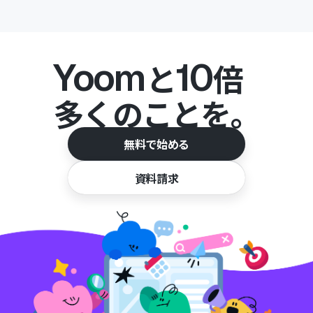
Yoom
10
と
倍
多くのことを。
無料で始める
資料請求