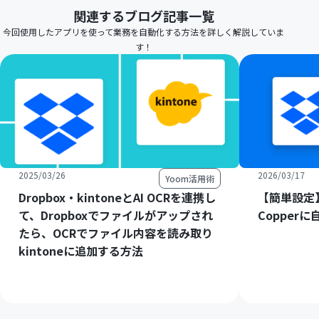
関連するブログ記事一覧
今回使用したアプリを使って業務を自動化する方法を詳しく解説していま
す！
2025/03/26
2026/03/17
Yoom活用術
Dropbox・kintoneとAI OCRを連携し
【簡単設定】
て、Dropboxでファイルがアップされ
Copper
たら、OCRでファイル内容を読み取り
kintoneに追加する方法