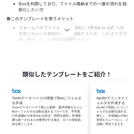
Boxを利用しており、ファイル格納までの一連の流れを自
動化したい方
■このテンプレートを使うメリット
フォームへのファイル送信を起点に`tiff file to pdf`への
変換とBoxへの格納が自動で完結するため、これまで手作
業に費やしていた時間を短縮できます
手作業によるファイル形式の変換ミスや、Boxへの格納漏
れ、ファイル名の付け間違いといったヒューマンエラー
のリスク軽減に繋がります
■フローボットの流れ
類似したテンプレートをご紹介！
はじめに、BoxをYoomと連携します
次に、トリガーでフォームを選択し、「回答が送信された
ら」というアクションを設定し、TIFFファイルのアップ
ロード項目を作成します
Yoomデータベースの情報でBoxにフォルダ
Apolloでコンタクト
次に、オペレーションでRPA機能を選択し、「ブラウザを
を作成
ォルダを作成する
操作する」アクションを設定して、TIFFファイルをPDFに
Yoomデータベースで選んだ顧客・案件情報をもとに
Apolloで登録したコンタ
変換するプロセスを構築します
Boxへフォルダを自動生成するフローです。手作業
ォルダを自動生成するフロ
の作成漏れや命名ゆれを防ぎ、時間を節約。作成階
減らし、作成漏れや命名ミ
最後に、オペレーションでBoxの「ファイルをアップロー
層も統一されるため整理が行き届き、日々の登録負
管理をスムーズにし、担当
ド」アクションを設定し、RPAで変換したPDFファイルを
担を軽くします。
活動に専念できます。
指定のフォルダに格納します