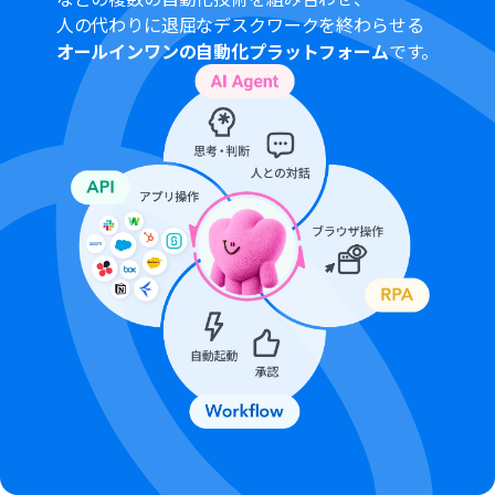
ル容量の詳細は下記を参照ください。
人の代わりに退屈なデスクワークを終わらせる
https://intercom.help/yoom/ja/articles/9413924
オールインワンの自動化プラットフォーム
です。
ブラウザを操作するオペレーションはサクセスプランで
のみご利用いただける機能となっております。フリープラ
ン・ミニプラン・チームプランの場合は設定しているフロ
ーボットのオペレーションはエラーとなりますので、ご注
意ください。
サクセスプランなどの有料プランは、2週間の無料トライ
アルを行うことが可能です。無料トライアル中には制限対
象のアプリやブラウザを操作するオペレーションを使用
することができます。
ブラウザを操作するオペレーションの設定方法は下記を
ご参照ください。
https://intercom.help/yoom/ja/articles/9099691