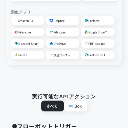
類似アプリ
Amazon S3
Dropbox
Fileforce
Files.com
Filestage
Google Drive™
Microsoft SharePoint
OneDrive
PDF-app.net
Pinata
快速サーチャーGX
Fileforce on TTS Cloud
実行可能なAPIアクション
すべて
Box
フローボットトリガー