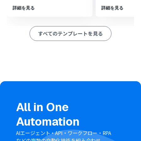
※「トリガー」：フロー起動のきっかけとなるアクション、「オ
詳細を見る
詳細を見る
ペレーション」：トリガー起動後、フロー内で処理を行うアク
ション
■このワークフローのカスタムポイント
すべてのテンプレートを見る
フォームの回答項目は、TIFFファイルのアップロード欄
以外にも、ファイル名や管理番号など、業務に合わせて自
由に設定することが可能です
RPA機能でのファイル変換方法は、ご利用のツールや
Webサービスに応じて、ユーザーの環境に合わせた操作
シナリオを柔軟に設定してください
Boxにファイルをアップロードする際、格納先のフォルダ
や、フォームで取得した情報をもとにしたファイル名を
任意で設定できます
■注意事項
All in One
BoxとYoomを連携してください。
ダウンロード可能なファイル容量は最大300MBまでで
Automation
す。
アプリの仕様によっては300MB未満になる可能性がある
ので、ご注意ください。
AIエージェント・API・ワークフロー・RPA
トリガー、各オペレーションでの取り扱い可能なファイ
などの複数の自動化技術を組み合わせ、