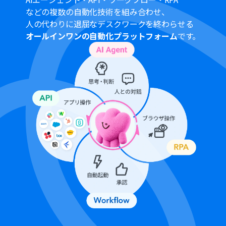
名に特定の文字列が含まれる場合のみ処理を実行するな
などの複数の自動化技術を組み合わせ、
ど、条件を自由にカスタマイズできます。
人の代わりに退屈なデスクワークを終わらせる
RPA機能は、ユーザーが利用しているファイル変換ツール
オールインワンの自動化プラットフォーム
です。
やWebサイトの仕様に合わせて、ブラウザ操作のフロー
を柔軟に設定してください。
Dropboxへのファイルアップロード設定では、ファイル
名や格納先のフォルダを任意のIDに変更することが可能
です。
■注意事項
Discord、DropboxのそれぞれとYoomを連携してくださ
い。
トリガーは5分、10分、15分、30分、60分の間隔で起動
間隔を選択できます。
プランによって最短の起動間隔が異なりますので、ご注意
ください。
ダウンロード可能なファイル容量は最大300MBまでで
す。アプリの仕様によっては300MB未満になる可能性が
あるので、ご注意ください。
トリガー、各オペレーションでの取り扱い可能なファイ
ル容量の詳細は下記を参照ください。
https://intercom.help/yoom/ja/articles/9413924