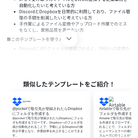
自動化したいと考えている方
DiscordとDropboxを日常的に利用しており、ファイル管
理の手間を削減したいと考えている方
手作業によるファイル変換やアップロード作業でのミス
をなくし、業務品質を高めたい方
■このテンプレートを使うメリット
DiscordにJPGファイルが投稿されると、DWGへの変換か
らDropboxへの格納までが自動で実行されるため、手作
業の時間を削減できます。
ファイル形式の変換や格納作業をシステムが担うことで、
ファイル名の付け間違いや格納フォルダの間違いといっ
た人為的ミスを防ぎます。
類似したテンプレートをご紹介！
■フローボットの流れ
はじめに、DiscordとDropboxをYoomと連携します。
次に、トリガーでDiscordを選択し、「ファイルがチャン
@pocketで取引先が登録されたらDropbox
Airtableで取引先が登
ネルに投稿されたら」というアクションを設定します。こ
にフォルダを作成する
フォルダを作成する
れにより、指定したチャンネルへのファイル投稿を検知し
@pocketで取引先が登録されたらDropboxにフォル
Airtableで取引先が登録さ
ます。
ダを作成するフローです。Dropboxへのフォルダ生
を作成するフローです。フ
成が自動化されることで、手動によるDropboxの操
れることで、フォルダ名の
次に、オペレーションの分岐機能で、投稿されたファイル
作が不要となり、作業効率を向上することができま
ヒューマンエラーの発生を
がJPG形式である場合のみ後続の処理に進むよう設定しま
す。
スムーズに行うことができ