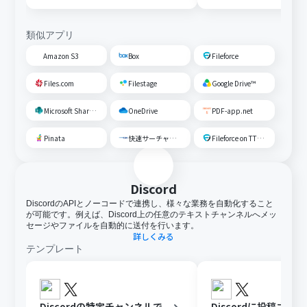
類似アプリ
Amazon S3
Box
Fileforce
Files.com
Filestage
Google Drive™
Microsoft SharePoint
OneDrive
PDF-app.net
Pinata
快速サーチャーGX
Fileforce on TTS Cloud
Discord
DiscordのAPIとノーコードで連携し、様々な業務を自動化すること
が可能です。例えば、Discord上の任意のテキストチャンネルへメッ
セージやファイルを自動的に送付を行います。
詳しくみる
テンプレート
Discordの特定チャンネルで
Discordに投稿され