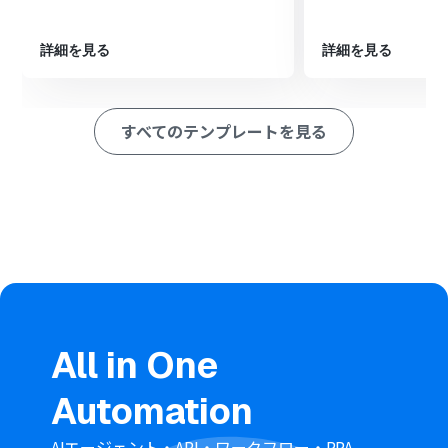
す。
続いて、オペレーションでDiscordの「投稿されたファイ
ルをダウンロード」アクションを設定し、対象のJPGファ
詳細を見る
詳細を見る
イルをダウンロードします。
オペレーションのデータ変換機能を使い、ファイル名を
整理するなど、後続の処理で利用しやすいようにデータを
すべてのテンプレートを見る
整えます。
オペレーションのRPA機能を設定し、任意のファイル変換
ツールやWebサービスをブラウザ上で操作することで、
ダウンロードしたJPGファイルをDWGファイルに変換し
ます。
最後に、オペレーションでDropboxの「ファイルをアッ
プロード」アクションを設定し、変換されたDWGファイ
ルを指定のフォルダに格納します。
※「トリガー」：フロー起動のきっかけとなるアクション、「オ
ペレーション」：トリガー起動後、フロー内で処理を行うアク
ション
All in One
■このワークフローのカスタムポイント
Automation
Discordのトリガー設定では、監視対象とするチャンネル
を任意のIDで指定することが可能です。
分岐機能では、ファイル形式の指定以外にも、ファイル
AIエージェント・API・ワークフロー・RPA