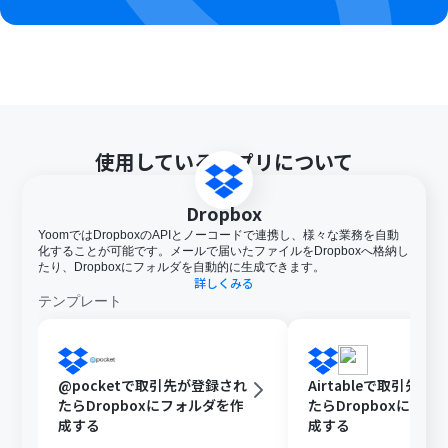
分岐はミニプラン以上のプランでご利用いただける機能
（オペレーション）となっております。フリープランの場
合は設定しているフローボットのオペレーションはエラ
ーとなりますので、ご注意ください。
ミニプランなどの有料プランは、2週間の無料トライアル
を行うことが可能です。無料トライアル中には制限対象の
アプリや機能（オペレーション）を使用することができ
ます。
使用しているアプリについて
ブラウザを操作するオペレーションはサクセスプランで
のみご利用いただける機能となっております。フリープラ
ン・ミニプラン・チームプランの場合は設定しているフロ
Dropbox
ーボットのオペレーションはエラーとなりますので、ご注
YoomではDropboxのAPIとノーコードで連携し、様々な業務を自動
意ください。
化することが可能です。メールで届いたファイルをDropboxへ格納し
サクセスプランなどの有料プランは、2週間の無料トライ
たり、Dropboxにフォルダを自動的に生成できます。
アルを行うことが可能です。無料トライアル中には制限対
詳しくみる
テンプレート
象のアプリやブラウザを操作するオペレーションを使用
することができます。
ブラウザを操作するオペレーションの設定方法は下記を
ご参照ください。
https://intercom.help/yoom/ja/articles/9099691
@pocketで取引先が登録され
Airtableで取引先が
たらDropboxにフォルダを作
たらDropboxにフォ
成する
成する