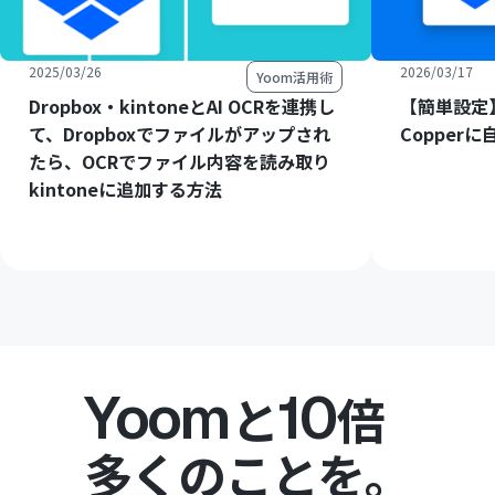
2025/03/26
2026/03/17
Yoom活用術
Dropbox・kintoneとAI OCRを連携し
【簡単設定】
て、Dropboxでファイルがアップされ
Copper
たら、OCRでファイル内容を読み取り
kintoneに追加する方法
Yoom
10
と
倍
多くのことを。