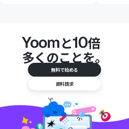
Yoom
10
と
倍
多くのことを。
無料で始める
資料請求