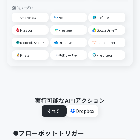
類似アプリ
Amazon S3
Box
Fileforce
Files.com
Filestage
Google Drive™
Microsoft SharePoint
OneDrive
PDF-app.net
Pinata
快速サーチャーGX
Fileforce on TTS Cloud
実行可能なAPIアクション
すべて
Dropbox
フローボットトリガー