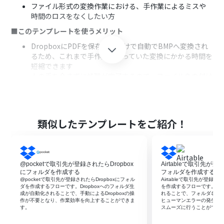
ファイル形式の変換作業における、手作業によるミスや
時間のロスをなくしたい方
■このテンプレートを使うメリット
DropboxにPDFを保存するだけで自動でBMPへ変換され
るため、これまで手作業で行っていた変換にかかる時間を
短縮できます
人の手を介さずに処理が完了するので、ファイル名の付け
間違いや変換漏れといったヒューマンエラーの発生を防
ぎます
■フローボットの流れ
類似したテンプレートをご紹介！
はじめに、DropboxをYoomと連携します
次に、トリガーでDropboxを選択し、「特定のフォルダ
内でファイルが作成または更新されたら」というアクショ
ンを設定します
@pocketで取引先が登録されたらDropbox
Airtableで取引先が登
続いて、オペレーションでDropboxの「ファイルをダウ
にフォルダを作成する
フォルダを作成する
ンロード」アクションを設定し、トリガーで検知したPDF
@pocketで取引先が登録されたらDropboxにフォル
Airtableで取引先が登録さ
ファイルをダウンロードします
ダを作成するフローです。Dropboxへのフォルダ生
を作成するフローです。フ
成が自動化されることで、手動によるDropboxの操
れることで、フォルダ名の
次に、オペレーションでRPA機能の「ブラウザを操作す
作が不要となり、作業効率を向上することができま
ヒューマンエラーの発生を
る」アクションを設定し、ダウンロードしたPDFファイル
す。
スムーズに行うことができ
をBMPに変換する操作を記録します