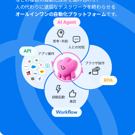
プランによって最短の起動間隔が異なりますので、ご注意
人の代わりに退屈なデスクワークを終わらせる
ください。
オールインワンの自動化プラットフォーム
です。
ブラウザを操作するオペレーションはサクセスプランで
のみご利用いただける機能となっております。フリープラ
ン・ミニプラン・チームプランの場合は設定しているフロ
ーボットのオペレーションはエラーとなりますので、ご注
意ください。
サクセスプランなどの有料プランは、2週間の無料トライ
アルを行うことが可能です。無料トライアル中には制限対
象のアプリやブラウザを操作するオペレーションを使用
することができます。
ブラウザを操作するオペレーションの設定方法は以下を
ご参照ください。
https://intercom.help/yoom/ja/articles/9099691