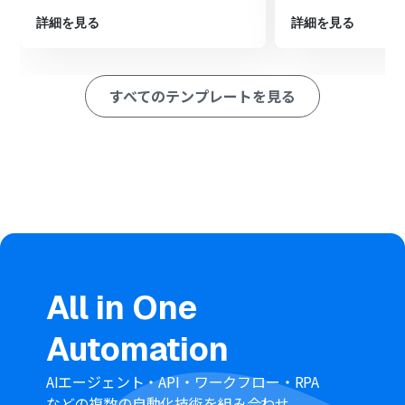
最後に、オペレーションでDropboxの「ファイルをアッ
プロード」アクションを設定し、変換されたBMPファイ
詳細を見る
詳細を見る
ルを指定のフォルダにアップロードします
※「トリガー」：フロー起動のきっかけとなるアクション、「オ
ペレーション」：トリガー起動後、フロー内で処理を行うアク
すべてのテンプレートを見る
ション
■このワークフローのカスタムポイント
Dropboxのトリガー設定では、フローボットを起動する
きっかけとしたいフォルダのパスやファイル名を任意で設
定してください
Dropboxの「ファイルをダウンロード」アクションで
は、トリガーでPDFファイルがアップロードされたフォル
ダのパスを指定してください
変換後のBMPファイルを保存するDropboxのフォルダパ
スは、「ファイルをアップロード」アクションで任意に設
All in One
定してください
■注意事項
Automation
DropboxとYoomを連携してください。
トリガーは5分、10分、15分、30分、60分の間隔で起動
AIエージェント・API・ワークフロー・RPA
間隔を選択できます。
などの複数の自動化技術を組み合わせ、