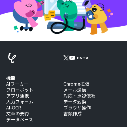
機能
AIワーカー
Chrome拡張
フローボット
メール送信
アプリ連携
対応・承認依頼
入力フォーム
データ変換
AI-OCR
ブラウザ操作
文章の要約
書類作成
データベース