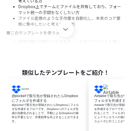
考えている方
Dropbox上でチームとファイルを共有しており、フォー
マット統一の手間をなくしたい方
ファイル変換のような手作業を自動化し、本来のコア業
務に集中したいと考えている方
■このテンプレートを使うメリット
変換作業が自動化されるため、これまでファイルを開い
て保存し直す作業にかけていた時間を短縮できます。
手作業によるファイルの変換忘れや保存ミスを防ぎ、業務
品質の安定化と標準化に繋がります。
■フローボットの流れ
類似したテンプレートをご紹介！
はじめに、DropboxをYoomと連携します。
次に、トリガーでDropboxを選択し、「特定のフォルダ
内でファイルが作成または更新されたら」というアクショ
ンを設定します。
@pocketで取引先が登録されたらDropbox
Airtableで取引先が登
続いて、オペレーションでDropboxの「ファイルをダウ
にフォルダを作成する
フォルダを作成する
ンロード」アクションを設定し、トリガーで検知したTXT
@pocketで取引先が登録されたらDropboxにフォル
Airtableで取引先が登録さ
ダを作成するフローです。Dropboxへのフォルダ生
を作成するフローです。フ
ファイルをダウンロードします。
成が自動化されることで、手動によるDropboxの操
れることで、フォルダ名の
次に、オペレーションでRPA機能の「ブラウザを操作す
作が不要となり、作業効率を向上することができま
ヒューマンエラーの発生を
す。
スムーズに行うことができ
る」アクションを設定し、ダウンロードしたファイルを
DOCX形式に変換する操作を行います。