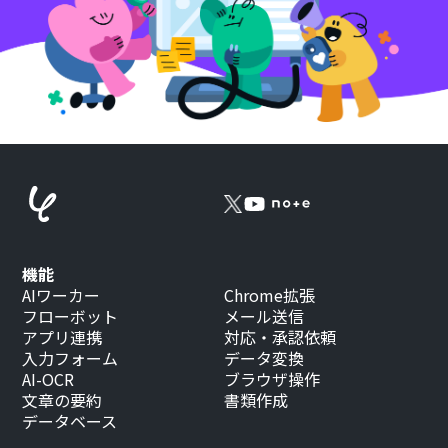
機能
AIワーカー
Chrome拡張
フローボット
メール送信
アプリ連携
対応・承認依頼
入力フォーム
データ変換
AI-OCR
ブラウザ操作
文章の要約
書類作成
データベース