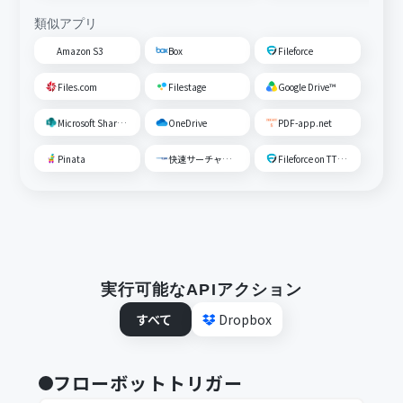
類似アプリ
Amazon S3
Box
Fileforce
Files.com
Filestage
Google Drive™
Microsoft SharePoint
OneDrive
PDF-app.net
Pinata
快速サーチャーGX
Fileforce on TTS Cloud
実行可能なAPIアクション
すべて
Dropbox
フローボットトリガー