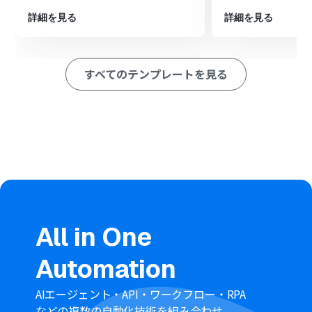
最後に、オペレーションでDropboxの「ファイルをアッ
詳細を見る
詳細を見る
プロード」アクションを設定し、変換したDOCXファイル
を指定のフォルダに保存します。
※「トリガー」：フロー起動のきっかけとなるアクション、「オ
すべてのテンプレートを見る
ペレーション」：トリガー起動後、フロー内で処理を行うアク
ション
■このワークフローのカスタムポイント
Dropboxのトリガーで、ワークフローの起動対象とした
いフォルダのパスやファイル名を任意で設定します。
ファイルをダウンロードするDropboxのオペレーション
では、トリガーで検知したファイルが格納されているフォ
ルダパスを設定します。
変換後のDOCXファイルをアップロードするDropboxのオ
ペレーションでは、保存先となるフォルダのパスを任意
で設定します。
All in One
■注意事項
Automation
DropboxとYoomを連携してください。
トリガーは5分、10分、15分、30分、60分の間隔で起動
AIエージェント・API・ワークフロー・RPA
間隔を選択できます。
などの複数の自動化技術を組み合わせ、
プランによって最短の起動間隔が異なりますので、ご注意