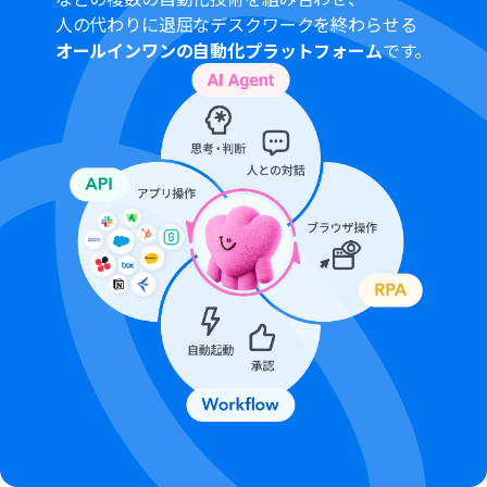
ください。
人の代わりに退屈なデスクワークを終わらせる
ブラウザを操作するオペレーションはサクセスプランで
オールインワンの自動化プラットフォーム
です。
のみご利用いただける機能となっております。フリープラ
ン・ミニプラン・チームプランの場合は設定しているフロ
ーボットのオペレーションはエラーとなりますので、ご注
意ください。
サクセスプランなどの有料プランは、2週間の無料トライ
アルを行うことが可能です。無料トライアル中には制限対
象のアプリやブラウザを操作するオペレーションを使用
することができます。
ブラウザを操作するオペレーションの設定方法は以下を
ご参照ください。
https://intercom.help/yoom/ja/articles/9099691