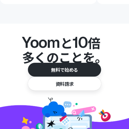
Yoom
10
と
倍
多くのことを。
無料で始める
資料請求