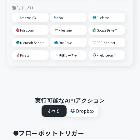
類似アプリ
Amazon S3
Box
Fileforce
Files.com
Filestage
Google Drive™
Microsoft SharePoint
OneDrive
PDF-app.net
Pinata
快速サーチャーGX
Fileforce on TTS Cloud
実行可能なAPIアクション
すべて
Dropbox
フローボットトリガー