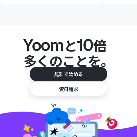
Yoom
10
と
倍
多くのことを。
無料で始める
資料請求