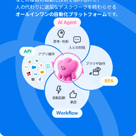
DropboxとYoomを連携してください。
人の代わりに退屈なデスクワークを終わらせる
トリガーは5分、10分、15分、30分、60分の間隔で起動
オールインワンの自動化プラットフォーム
です。
間隔を選択できます。
プランによって最短の起動間隔が異なりますので、ご注意
ください。
ブラウザを操作するオペレーションはサクセスプランで
のみご利用いただける機能となっております。フリープラ
ン・ミニプラン・チームプランの場合は設定しているフロ
ーボットのオペレーションはエラーとなりますので、ご注
意ください。
サクセスプランなどの有料プランは、2週間の無料トライ
アルを行うことが可能です。無料トライアル中には制限対
象のアプリやブラウザを操作するオペレーションを使用
することができます。
ブラウザを操作するオペレーションの設定方法は以下を
ご参照ください。
https://intercom.help/yoom/ja/articles/9099691