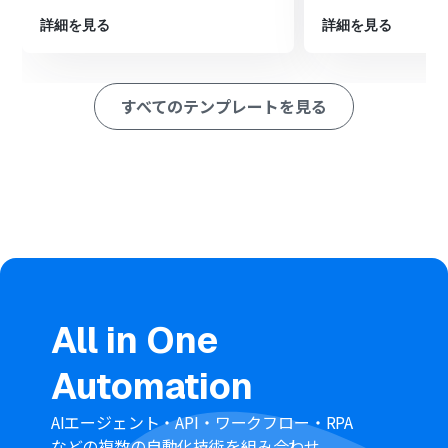
る」を設定し、任意のオンラインファイル変換ツールな
どを操作してAIFFファイルをWAVファイルに変換しま
詳細を見る
詳細を見る
す。
最後に、オペレーションでDropboxの「ファイルをアッ
プロードする」アクションを設定し、変換済みのWAVフ
すべてのテンプレートを見る
ァイルを指定のフォルダにアップロードします。
※「トリガー」：フロー起動のきっかけとなるアクション、「オ
ペレーション」：トリガー起動後、フロー内で処理を行うアク
ション
■このワークフローのカスタムポイント
Dropboxのトリガー設定では、フローボットの起動対象
としたいフォルダのパスやファイル名を任意で設定して
ください。
Dropboxの「ファイルをダウンロード」アクションで
は、トリガーで検知したファイルが格納されているフォル
All in One
ダのパスを正しく設定してください。
変換後のWAVファイルをアップロードするDropboxの
Automation
「ファイルをアップロード」アクションでは、保存先とな
るフォルダのパスを任意で設定してください。
AIエージェント・API・ワークフロー・RPA
‍■注意事項
などの複数の自動化技術を組み合わせ、