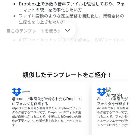
Dropbox上で多数の音声ファイルを管理しており、フォ
ーマットの統一を効率化したい方
ファイル変換のような定型業務を自動化し、業務全体の
生産性を向上させたい方
■このテンプレートを使うメリット
AIFFファイルのアップロードを起点に、WAVファイルへ
の変換から保存までを自動化できるため、これまで手作
業に費やしていた時間を短縮することができます。
手作業によるファイル変換ミスや、保存先の間違いとい
ったヒューマンエラーを防止し、業務品質の安定化に繋
がります。
類似したテンプレートをご紹介！
■フローボットの流れ
はじめに、DropboxをYoomと連携します。
次に、トリガーでDropboxを選択し、「特定のフォルダ
@pocketで取引先が登録されたらDropbox
Airtableで取引先が登
内でファイルが作成または更新されたら」というアクショ
にフォルダを作成する
フォルダを作成する
ンを設定します。
@pocketで取引先が登録されたらDropboxにフォル
Airtableで取引先が登録さ
次に、オペレーションでDropboxの「ファイルをダウン
ダを作成するフローです。Dropboxへのフォルダ生
を作成するフローです。フ
成が自動化されることで、手動によるDropboxの操
れることで、フォルダ名の
ロードする」アクションを設定し、トリガーで検知した
作が不要となり、作業効率を向上することができま
ヒューマンエラーの発生を
AIFFファイルをダウンロードします。
す。
スムーズに行うことができ
次に、オペレーションでRPA機能の「ブラウザを操作す