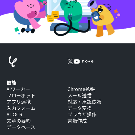
機能
AIワーカー
Chrome拡張
フローボット
メール送信
アプリ連携
対応・承認依頼
入力フォーム
データ変換
AI-OCR
ブラウザ操作
文章の要約
書類作成
データベース