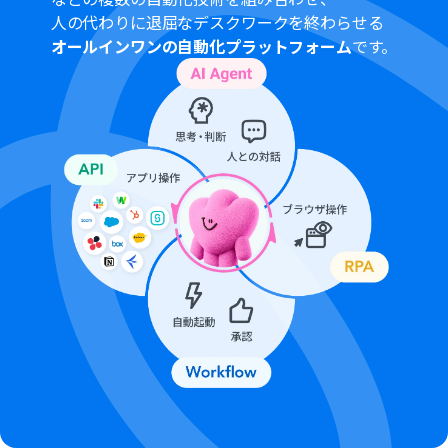
トリガーは5分、10分、15分、30分、60分の間隔で起動
人の代わりに退屈なデスクワークを終わらせる
間隔を選択できます。
オールインワンの自動化プラットフォーム
です。
プランによって最短の起動間隔が異なりますので、ご注意
ください。
Google Chatとの連携はGoogle Workspaceの場合のみ
可能です。詳細は「
Google Chatでスペースにメッセージ
を送る方法
」を参照ください。
分岐はパーソナルプラン以上のプランでご利用いただけ
る機能（オペレーション）となっております。フリープラ
ンの場合は設定しているフローボットのオペレーション
はエラーとなりますので、ご注意ください。
パーソナルプランなどの有料プランは、2週間の無料トラ
イアルを行うことが可能です。無料トライアル中には制限
対象のアプリや機能（オペレーション）を使用すること
ができます。詳しくは、
料金プラン
のページをご参照くだ
さい。