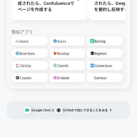
成されたら、Confuluenceで
されたら、DeepSee
ページを作成する
を要約し反映する
類似アプリ
Asana
Avaza
Backlog
Bizer team
Brushup
BugHerd
ClickUp
Clockify
Connecteam
Crowdin
Dribbble
Everhour
×
Google Chat
GitHub
で他にできることをみる