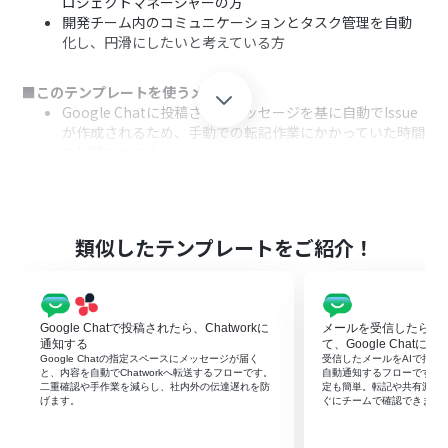
ロジェクトマネージャーの方
開発チーム内のコミュニケーションとタスク管理を自動
化し、円滑にしたいと考えている方
■このテンプレートを使うメリット
Google Chatに投稿されたメッセージを基に自動でIssue
が作成されるため、手動での転記作業にかかっていた時間
を削減できます。
手作業による情報の転記ミスやIssueの起票漏れといった
ヒューマンエラーを防ぎ、タスク管理の正確性を高めるこ
とに繋がります。
類似したテンプレートをご紹介！
■フローボットの流れ
はじめに、GitHubとGoogle ChatをYoomに連携しま
す。
次に、トリガーでGoogle Chatを選択し、「スペースにメ
Google Chatで投稿されたら、Chatworkに
メールを受信したらYo
ッセージが送信されたら」というアクションを設定しま
通知する
て、Google Chatに
す。
Google Chatの指定スペースにメッセージが届く
受信したメールをAIで抽出・要
と、内容を自動でChatworkへ転送するフローです。
自動通知するフローです。
次に、オペレーションで「分岐」を設定し、特定のキー
二重確認や手作業を減らし、社内外の伝達遅れを防
定も簡単。転記や共有漏れ
ワードが含まれるメッセージなど、Issue化したい条件を
げます。
ぐにチームで確認できます
指定します。
さらに、オペレーションでAI機能を活用し、メッセージ本