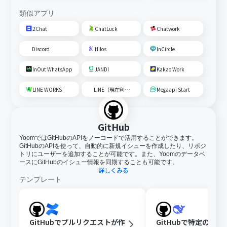
類似アプリ
2Chat
ChatLuck
Chatwork
Discord
Hilos
InCircle
InOut WhatsApp
JANDI
Kakao Work
LINE WORKS
LINE（現在利用不可）
Megaapi Start
GitHub
YoomではGitHubのAPIをノーコードで活用することができます。
GitHubのAPIを使って、自動的に新規イシューを作成したり、リポジ
トリにユーザーを追加することが可能です。また、Yoomのデータベ
ースにGitHubのイシュー情報を同期することも可能です。
詳しくみる
テンプレート
GitHubでプルリクエストが作
GitHubで特定のIss