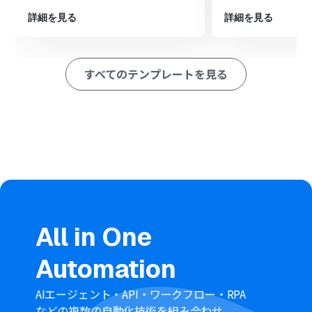
文からIssueのタイトルや説明に必要な情報を抽出しま
詳細を見る
詳細を見る
す。
最後に、オペレーションでGitHubの「Issueを作成」アク
ションを設定し、抽出した情報を基にIssueを作成しま
す。
すべてのテンプレートを見る
※「トリガー」：フロー起動のきっかけとなるアクション、「オ
ペレーション」：トリガー起動後、フロー内で処理を行うアク
ション
■このワークフローのカスタムポイント
GitHubでIssueを作成するアクションを設定する際には、
タイトルや本文、担当者、ラベルなどの各項目に、トリ
ガーや事前のオペレーションで取得したどの情報を割り
当てるかを任意で設定してください。例えば、Google
Chatのメッセージ本文をそのままIssueの本文に設定した
り、特定のキーワードに反応してラベルを付与したりとい
All in One
った柔軟な設定が可能です。
Automation
■注意事項
Google Chat、GitHubのそれぞれとYoomを連携してく
AIエージェント・API・ワークフロー・RPA
ださい。
などの複数の自動化技術を組み合わせ、