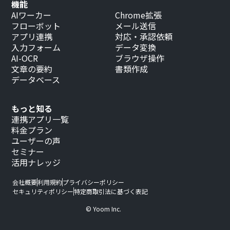
機能
AIワーカー
Chrome拡張
フローボット
メール送信
アプリ連携
対応・承認依頼
入力フォーム
データ変換
AI-OCR
ブラウザ操作
文章の要約
書類作成
データベース
もっと知る
連携アプリ一覧
料金プラン
ユーザーの声
セミナー
活用ナレッジ
会社概要
利用規約
プライバシーポリシー
セキュリティポリシー
特定商取引法に基づく表記
© Yoom Inc.