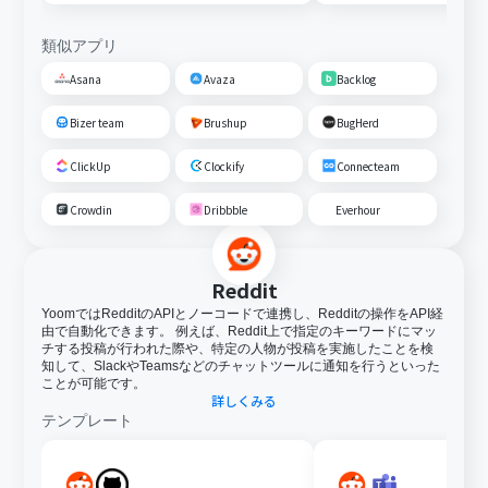
類似アプリ
Asana
Avaza
Backlog
Bizer team
Brushup
BugHerd
ClickUp
Clockify
Connecteam
Crowdin
Dribbble
Everhour
Reddit
YoomではRedditのAPIとノーコードで連携し、Redditの操作をAPI経
由で自動化できます。 例えば、Reddit上で指定のキーワードにマッ
チする投稿が行われた際や、特定の人物が投稿を実施したことを検
知して、SlackやTeamsなどのチャットツールに通知を行うといった
ことが可能です。
詳しくみる
テンプレート