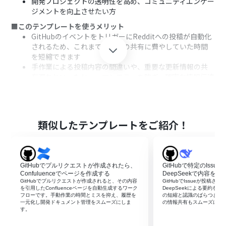
開発プロジェクトの透明性を高め、コミュニティエンゲー
ジメントを向上させたい方
■このテンプレートを使うメリット
GitHubのイベントをトリガーにRedditへの投稿が自動化
されるため、これまで手動での共有に費やしていた時間
を短縮できます
手作業による投稿内容の間違いや、重要な更新情報の共
有漏れといったヒューマンエラーを防ぎ、確実な情報伝達
を支援します
■フローボットの流れ
はじめに、GitHubとRedditをYoomと連携します
次に、トリガーでGitHubを選択し、「Webhookを受信し
類似したテンプレートをご紹介！
たら」というアクションを設定してWebhookのURLを発
行し、GitHub側に設定します
次に、オペレーションで分岐機能を設定し、特定の条件
に合致した場合のみ後続の処理に進むよう設定します
GitHubでプルリクエストが作成されたら、
GitHubで特定のIss
最後に、オペレーションでRedditを選択し、「サブレデ
Confuluenceでページを作成する
DeepSeekで内容を
ィットに新規投稿を作成する」アクションを設定します
GitHubでプルリクエストが作成されると、その内容
GitHubでIssueが投稿さ
を引用したConfluenceページを自動生成するワーク
DeepSeekによる要約を
フローです。手動作業の時間とミスを抑え、履歴を
の短縮と認識のばらつき防
※「トリガー」：フロー起動のきっかけとなるアクション、「オ
一元化し開発ドキュメント管理をスムーズにしま
の情報共有もスムーズにな
ペレーション」：トリガー起動後、フロー内で処理を行うアク
す。
ション