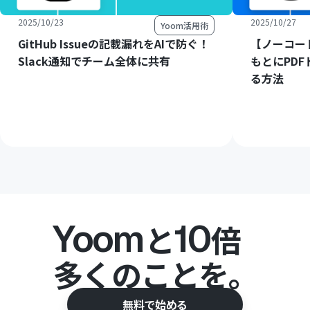
2025/10/23
2025/10/27
Yoom活用術
GitHub Issueの記載漏れをAIで防ぐ！
【ノーコード
Slack通知でチーム全体に共有
もとにPD
る方法
Yoom
10
と
倍
多くのことを。
無料で始める