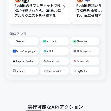
Redditのサブレディットで投
Reddit投稿から顧客
稿が作成されたら、GitHubに
び課題を抽出し、Micro
プルリクエストを作成する
Teamsに通知する
類似アプリ
AWeber
Abstract
Abyssale
ActiveCampaign
AdRoll
All-Images.ai
Anymail Finder
Bannerbear
Bannerbite
Beamer
Benchmark Email
BigMailer
実行可能なAPIアクション