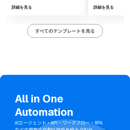
■このワークフローのカスタムポイント
Redditに新規投稿を作成するアクションでは、投稿先の
詳細を見る
詳細を見る
サブレディットやタイトル、本文を任意に設定できます
投稿のタイトルや本文には、固定のテキストだけでな
く、トリガーとなったGitHubのWebhookデータ（リポジ
すべてのテンプレートを見る
トリ名、コミットメッセージ等）を変数として埋め込
み、動的な内容を自動で投稿することが可能です
■注意事項
GitHub、 RedditのそれぞれとYoomを連携してくださ
い。
GitHubでWebhookを設定する方法は「
GitHubで
Webhookを設定する方法
」をご参照ください。
分岐はパーソナルプラン以上のプランでご利用いただけ
る機能（オペレーション）となっております。フリープラ
ンの場合は設定しているフローボットのオペレーション
はエラーとなりますので、ご注意ください。
All in One
パーソナルプランなどの有料プランは、2週間の無料トラ
イアルを行うことが可能です。無料トライアル中には制限
Automation
対象のアプリや機能（オペレーション）を使用すること
ができます。詳しくは、
料金プラン
のページをご参照くだ
さい。
AIエージェント・API・ワークフロー・RPA
などの複数の自動化技術を組み合わせ、