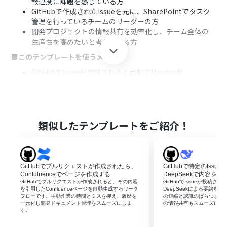
報連携に課題を感じている方
GitHubで作成されたIssueを元に、SharePointでタスク
管理を行っているチームのリーダーの方
開発プロジェクトの情報共有を効率化し、チーム全体の
生産性を高めたいと考えている方
■このテンプレートを使うメリット
GitHubでIssueが作成されると自動でMicrosoft
SharePointにアイテムが追加されるため、手作業による
転記の時間を削減できます
手動での情報入力が不要になることで、転記ミスや共有漏
れといったヒューマンエラーを防ぎ、データの正確性を保
つことができます
類似したテンプレートをご紹介！
■フローボットの流れ
はじめに、GitHubとMicrosoft SharePointをYoomと連
携します
GitHubでプルリクエストが作成されたら、
GitHubで特定のIss
次に、トリガーでGitHubを選択し、「Issueが新しく作成
Confuluenceでページを作成する
DeepSeekで内容を
されたら」というアクションを設定します
GitHubでプルリクエストが作成されると、その内容
GitHubでIssueが投稿さ
を引用したConfluenceページを自動生成するワーク
DeepSeekによる要約を
最後に、オペレーションでMicrosoft SharePointの「リ
フローです。手動作業の時間とミスを抑え、履歴を
の短縮と認識のばらつき防
ストにアイテムを追加する」アクションを設定し、Issue
一元化し開発ドキュメント管理をスムーズにしま
の情報共有もスムーズにな
す。
の情報を連携させます