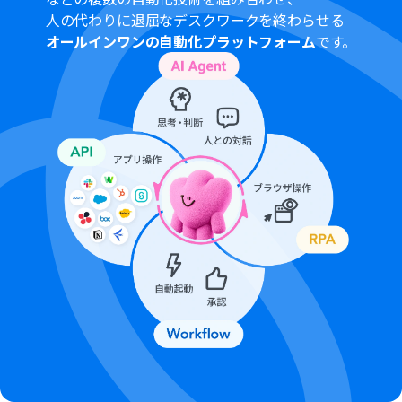
般法人向けプランに加入していない場合には認証に失敗
人の代わりに退屈なデスクワークを終わらせる
する可能性があります。
オールインワンの自動化プラットフォーム
です。