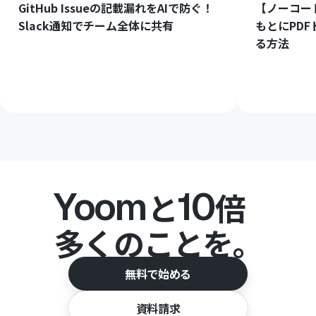
GitHub Issueの記載漏れをAIで防ぐ！
【ノーコード
Slack通知でチーム全体に共有
もとにPD
る方法
Yoom
10
と
倍
多くのことを。
無料で始める
資料請求