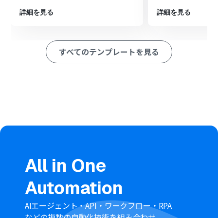
※「トリガー」：フロー起動のきっかけとなるアクション、「オ
ペレーション」：トリガー起動後、フロー内で処理を行うアク
詳細を見る
詳細を見る
ション
■このワークフローのカスタムポイント
すべてのテンプレートを見る
Microsoft SharePointのオペレーションでは、どのサイ
トのどのリストにアイテムを追加するかを任意で指定して
ください
リストに追加するアイテムの各項目には、トリガーで取得
したGitHubのIssueタイトルや本文などの情報を変数とし
て設定できます
また、特定の担当者名やステータスなど、固定のテキスト
や値を追加する設定も可能です
■注意事項
GitHub、Microsoft SharePointのそれぞれとYoomを連
携してください。
All in One
トリガーは5分、10分、15分、30分、60分の間隔で起動
間隔を選択できます。
Automation
プランによって最短の起動間隔が異なりますので、ご注意
ください。
AIエージェント・API・ワークフロー・RPA
Microsoft365（旧Office365）には、家庭向けプランと一
などの複数の自動化技術を組み合わせ、
般法人向けプラン（Microsoft365 Business）があり、一