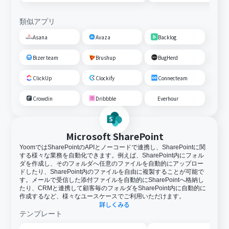
類似アプリ
Asana
Avaza
Backlog
Bizer team
Brushup
BugHerd
ClickUp
Clockify
Connecteam
Crowdin
Dribbble
Everhour
Microsoft SharePoint
YoomではSharePointのAPIとノーコードで連携し、SharePointに関
する様々な業務を自動化できます。例えば、SharePoint内にフォル
ダを作成し、そのフォルダへ任意のファイルを自動的にアップロー
ドしたり、SharePoint内のファイルを自由に複製することが可能で
す。メールで受信した添付ファイルを自動的にSharePointへ格納し
たり、CRMと連携して顧客毎のフォルダをSharePoint内に自動的に
作成するなど、様々なユースケースでご利用いただけます。
詳しくみる
テンプレート