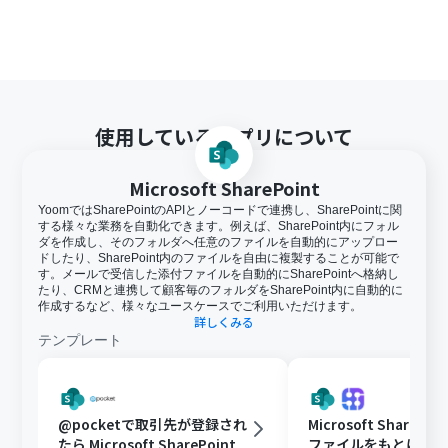
ます。
アプリの仕様上、ファイルの作成日時と最終更新日時が
同一にならない場合があり、正しく分岐しない可能性があ
るのでご了承ください。
使用しているアプリについて
Microsoft SharePoint
YoomではSharePointのAPIとノーコードで連携し、SharePointに関
する様々な業務を自動化できます。例えば、SharePoint内にフォル
ダを作成し、そのフォルダへ任意のファイルを自動的にアップロー
ドしたり、SharePoint内のファイルを自由に複製することが可能で
す。メールで受信した添付ファイルを自動的にSharePointへ格納し
たり、CRMと連携して顧客毎のフォルダをSharePoint内に自動的に
作成するなど、様々なユースケースでご利用いただけます。
詳しくみる
テンプレート
@pocketで取引先が登録され
Microsoft ShareP
たら Microsoft SharePoint
ファイルをもとに、