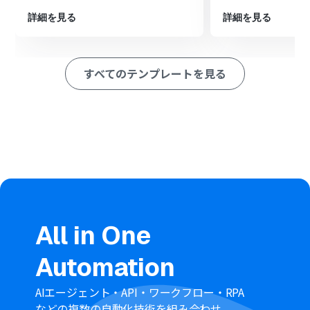
ァイルをダウンロード」アクションを設定し、トリガーで
検知したファイルを取得します。
詳細を見る
詳細を見る
最後に、オペレーションでMicrosoft SharePointの「フ
ァイルをアップロード」アクションを設定し、ダウンロー
ドしたファイルを指定の場所にバックアップとして保存
すべてのテンプレートを見る
します。
※「トリガー」：フロー起動のきっかけとなるアクション、「オ
ペレーション」：トリガー起動後、フロー内で処理を行うアク
ション
■このワークフローのカスタムポイント
Microsoft SharePointのトリガー設定では、バックアッ
プの対象としたいサイトIDやフォルダIDを任意で設定し
てください。
分岐機能では、ファイルの種類や特定のキーワードを含
むファイル名など、前段で取得した情報をもとに後続の処
All in One
理を分岐させる条件を設定できます。
Microsoft SharePointのファイルアップロード設定で
Automation
は、バックアップ先のフォルダIDや、ファイル名に日付
を追加するなど、固定値や変数を組み合わせて自由に設定
が可能です。
AIエージェント・API・ワークフロー・RPA
■注意事項
などの複数の自動化技術を組み合わせ、