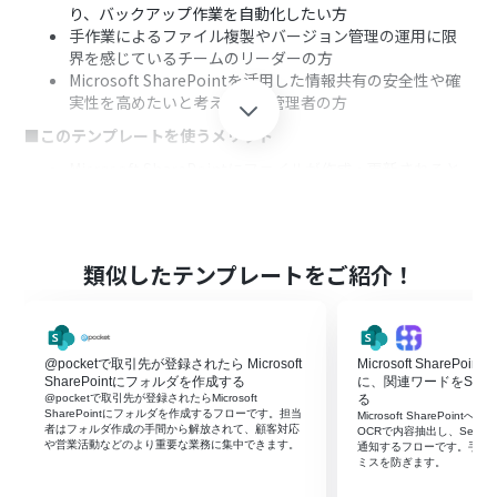
り、バックアップ作業を自動化したい方
手作業によるファイル複製やバージョン管理の運用に限
界を感じているチームのリーダーの方
Microsoft SharePointを活用した情報共有の安全性や確
実性を高めたいと考えている管理者の方
■このテンプレートを使うメリット
Microsoft SharePointにファイルが作成・更新されると
自動でバックアップが作成されるため、これまで手作業
に費やしていた時間を短縮できます。
手作業によるバックアップの作成漏れや、誤ったファイ
ルの上書きといったヒューマンエラーを防ぎ、ファイル管
類似したテンプレートをご紹介！
理の信頼性を向上させます。
■フローボットの流れ
はじめに、Microsoft SharePointをYoomと連携します。
@pocketで取引先が登録されたら Microsoft
Microsoft ShareP
次に、トリガーでMicrosoft SharePointを選択し、「サ
SharePointにフォルダを作成する
に、関連ワードをSerp
イト内の指定フォルダにファイルが作成または更新され
@pocketで取引先が登録されたらMicrosoft
る
たら」というアクションを設定します。
SharePointにフォルダを作成するフローです。担当
Microsoft SharePoi
者はフォルダ作成の手間から解放されて、顧客対応
次に、オペレーションで分岐機能を設定し、特定の条件
OCRで内容抽出し、Serp
や営業活動などのより重要な業務に集中できます。
通知するフローです。手動
に応じて後続の処理を分岐させます。
ミスを防ぎます。
次に、オペレーションで、Microsoft SharePointの「フ