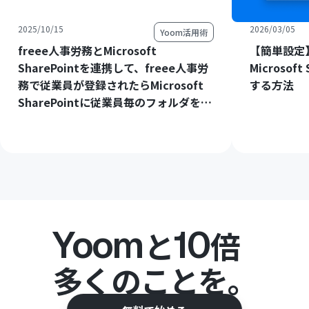
2025/10/15
2026/03/05
Yoom活用術
freee人事労務とMicrosoft
【簡単設定】
SharePointを連携して、freee人事労
Microsof
務で従業員が登録されたらMicrosoft
する方法
SharePointに従業員毎のフォルダを作
成する方法
Yoom
10
と
倍
多くのことを。