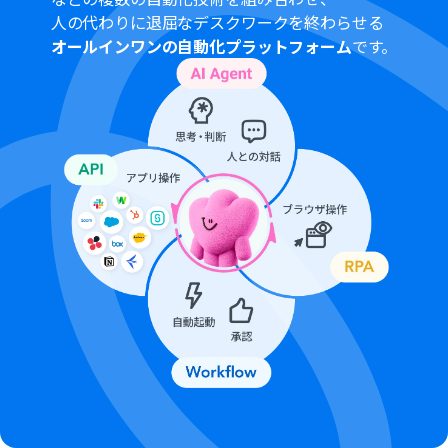
人の代わりに退屈なデスクワークを終わらせる
Microsoft SharePointとYoomを連携してください。
オールインワンの自動化プラットフォーム
です。
Microsoft365（旧Office365）には、家庭向けプランと一
般法人向けプラン（Microsoft365 Business）があり、一
般法人向けプランに加入していない場合には認証に失敗
する可能性があります。
トリガーは5分、10分、15分、30分、60分の間隔で起動
間隔を選択できます。
プランによって最短の起動間隔が異なりますので、ご注意
ください。
ダウンロード可能なファイル容量は最大300MBまでで
す。アプリの仕様によっては300MB未満になる可能性が
あるので、ご注意ください。
トリガー、各オペレーションでの取り扱い可能なファイ
ル容量の詳細は下記を参照ください。
https://intercom.help/yoom/ja/articles/9413924
分岐はミニプラン以上のプランでご利用いただける機能
（オペレーション）となっております。フリープランの場
合は設定しているフローボットのオペレーションはエラ
ーとなりますので、ご注意ください。
ミニプランなどの有料プランは、2週間の無料トライアル
を行うことが可能です。無料トライアル中には制限対象の
アプリや機能（オペレーション）を使用することができ