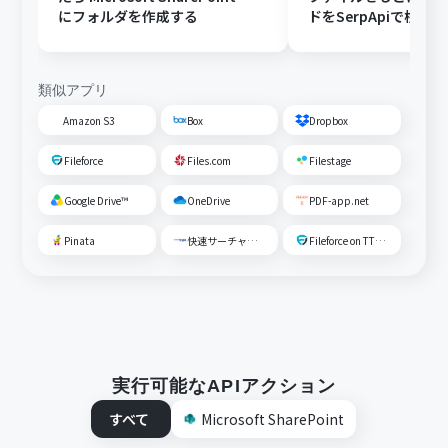
にフォルダを作成する
ドをSerpApiで検索
する
類似アプリ
Amazon S3
Box
Dropbox
Fileforce
Files.com
Filestage
Google Drive™
OneDrive
PDF-app.net
Pinata
快速サーチャーGX
Fileforce on TTS Cloud
実行可能なAPIアクション
すべて
Microsoft SharePoint