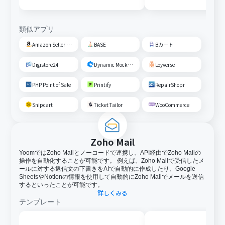
類似アプリ
Amazon Seller Central
BASE
Bカート
Digistore24
Dynamic Mockups
Loyverse
PHP Point of Sale
Printify
RepairShopr
Snipcart
Ticket Tailor
WooCommerce
Zoho Mail
YoomではZoho Mailとノーコードで連携し、API経由でZoho Mailの
操作を自動化することが可能です。 例えば、Zoho Mailで受信したメ
ールに対する返信文の下書きをAIで自動的に作成したり、Google
SheetsやNotionの情報を使用して自動的にZoho Mailでメールを送信
するといったことが可能です。
詳しくみる
テンプレート