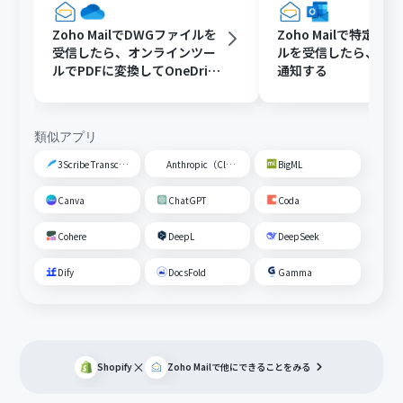
Zoho MailでDWGファイルを
Zoho Mailで特定条
受信したら、オンラインツー
ルを受信したら、Outl
ルでPDFに変換してOneDrive
通知する
に保存する
類似アプリ
3Scribe Transcription
Anthropic（Claude）
BigML
Canva
ChatGPT
Coda
Cohere
DeepL
DeepSeek
Dify
DocsFold
Gamma
×
Shopify
Zoho Mail
で他にできることをみる