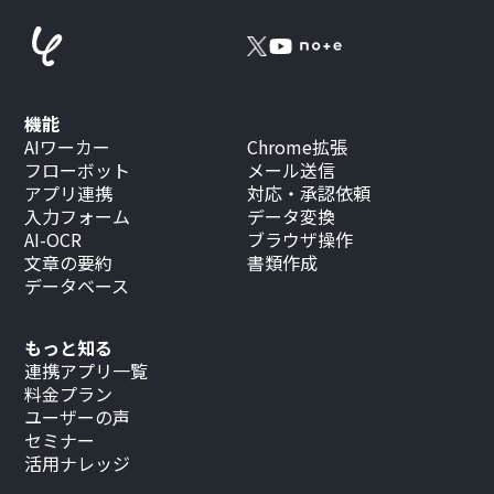
機能
AIワーカー
Chrome拡張
フローボット
メール送信
アプリ連携
対応・承認依頼
入力フォーム
データ変換
AI-OCR
ブラウザ操作
文章の要約
書類作成
データベース
もっと知る
連携アプリ一覧
料金プラン
ユーザーの声
セミナー
活用ナレッジ