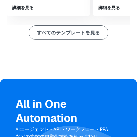
最後に、オペレーションでZoho Mailの「メールを送信」
詳細を見る
詳細を見る
アクションを設定し、条件に合致した場合に指定の内容で
通知メールを送信します
※「トリガー」：フロー起動のきっかけとなるアクション、「オ
すべてのテンプレートを見る
ペレーション」：トリガー起動後、フロー内で処理を行うアク
ション
■このワークフローのカスタムポイント
分岐機能では、Shopifyから取得した顧客情報（タグ、メ
ールアドレスなど）を基に、通知を実行する条件を任意
で設定してください
Zoho Mailでメールを送信するアクションでは、使用する
アカウントIDや、通知メールの送信元・送信先となるメ
All in One
ールアドレスを任意で設定してください
Automation
■
注意事項
AIエージェント・API・ワークフロー・RPA
Shopify、Zoho MailのそれぞれとYoomを連携してくだ
などの複数の自動化技術を組み合わせ、
さい。