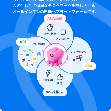
【Shopify】はチームプラン・サクセスプランでのみご利
人の代わりに退屈なデスクワークを終わらせる
用いただけるアプリとなっております。フリープラン・ミ
オールインワンの自動化プラットフォーム
です。
ニプランの場合は設定しているフローボットのオペレー
ションやデータコネクトはエラーとなりますので、ご注意
ください。
チームプランやサクセスプランなどの有料プランは、2週
間の無料トライアルを行うことが可能です。無料トライア
ル中には制限対象のアプリを使用することができます。
分岐はミニプラン以上のプランでご利用いただける機能
（オペレーション）となっております。フリープランの場
合は設定しているフローボットのオペレーションはエラ
ーとなりますので、ご注意ください。
ミニプランなどの有料プランは、2週間の無料トライアル
を行うことが可能です。無料トライアル中には制限対象の
アプリや機能（オペレーション）を使用することができ
ます。