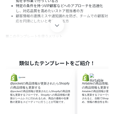
知を手作業で行っている方
特定の条件を持つVIP顧客などへのアプローチを迅速化
し、対応品質を高めたいストア担当者の方
顧客情報の連携ミスや通知漏れを防ぎ、チームでの顧客対
応を円滑にしたいと考えている方
■このテンプレートを使うメリット
Shopifyで条件に合う顧客が作成されると自動でZoho
Mailで通知されるため、手動での確認や連絡作業の時間を
短縮できます
手作業による顧客情報の確認漏れやメールの送信忘れと
類似したテンプレートをご紹介！
いったヒューマンエラーを防ぎ、確実な情報連携を実現し
ます
@pocketの商品情報が更新されたらShopify
Airtableの商品情報が
■フローボットの流れ
の商品情報も更新する
の商品情報も更新する
はじめに、ShopifyとZoho MailをYoomと連携します
@pocketの商品情報が更新されたらShopifyの商品情
Airtableの商品情報が更新
報も更新するフローです。Shopifyへの商品情報の更
報も更新するフローです。Ai
次に、トリガーでShopifyを選択し、「顧客情報が作成さ
新がシームレスに行われるため、商品の価格や在庫
されると、自動でShopif
れたら」というアクションを設定します
数の更新をスピーディーに行うことが可能です。
め、情報の整合性を常に保
次に、オペレーションで分岐機能を設定し、特定の条件
（例：顧客タグなど）で処理が分岐するようにします