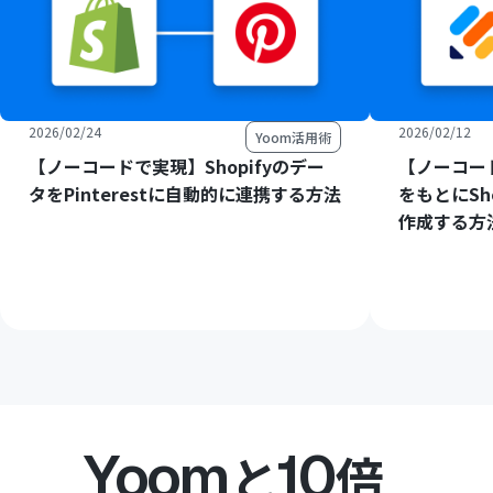
2026/02/24
2026/02/12
Yoom活用術
【ノーコードで実現】Shopifyのデー
【ノーコード
タをPinterestに自動的に連携する方法
をもとにSh
作成する方
Yoom
10
と
倍