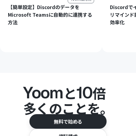
【簡単設定】Discordのデータを
Discor
Microsoft Teamsに自動的に連携する
リマインド
方法
効率化
Yoom
10
と
倍
多くのことを。
無料で始める