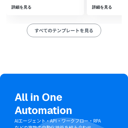
信」アクションを設定し、作成された予定の情報を指定の
詳細を見る
詳細を見る
チャンネルに通知します
※「トリガー」：フロー起動のきっかけとなるアクション、「オ
ペレーション」：トリガー起動後、フロー内で処理を行うアク
すべてのテンプレートを見る
ション
■このワークフローのカスタムポイント
Discordへメッセージを送信するアクションでは、通知先
のチャンネルを任意で設定できるため、プロジェクトや
チームごとに通知先を分けることが可能です
通知するメッセージの本文は、固定のテキストだけでな
く、Googleフォームの回答内容やGoogleカレンダーで作
成された予定の情報などを変数として埋め込めます
■注意事項
All in One
Googleフォーム、Googleカレンダー、Discordのそれぞ
れとYoomを連携してください。
Automation
トリガーは5分、10分、15分、30分、60分の間隔で起動
間隔を選択できます。
プランによって最短の起動間隔が異なりますので、ご注意
AIエージェント・API・ワークフロー・RPA
ください。
などの複数の自動化技術を組み合わせ、