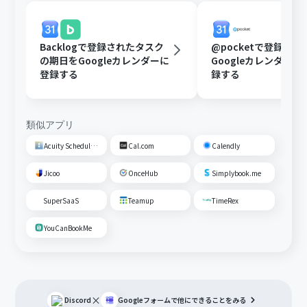
Backlogで登録されたタスク
@pocketで登録さ
の期日をGoogleカレンダーに
Googleカレンダー
登録する
録する
類似アプリ
Acuity Scheduling
Cal.com
Calendly
Jicoo
OnceHub
Simplybook.me
SuperSaaS
Teamup
TimeRex
YouCanBookMe
×
Discord
Googleフォーム
で他にできることをみる