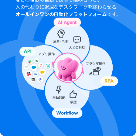
Googleフォームをトリガーとして使用した際の回答内容
人の代わりに退屈なデスクワークを終わらせる
を取得する方法は「
Googleフォームトリガーで、回答内
オールインワンの自動化プラットフォーム
です。
容を取得する方法
」を参照ください。