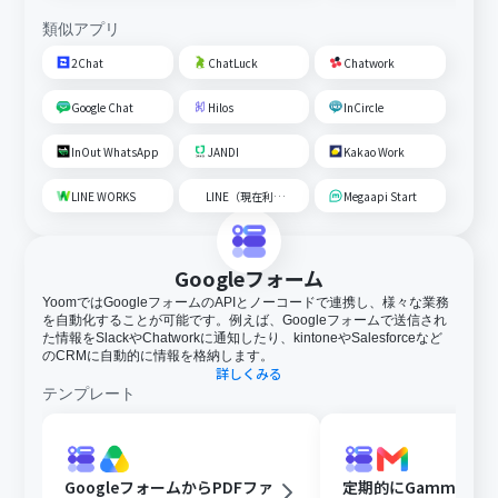
類似アプリ
2Chat
ChatLuck
Chatwork
Google Chat
Hilos
InCircle
InOut WhatsApp
JANDI
Kakao Work
LINE WORKS
LINE（現在利用不可）
Megaapi Start
Googleフォーム
YoomではGoogleフォームのAPIとノーコードで連携し、様々な業務
を自動化することが可能です。例えば、Googleフォームで送信され
た情報をSlackやChatworkに通知したり、kintoneやSalesforceなど
のCRMに自動的に情報を格納します。
詳しくみる
テンプレート
GoogleフォームからPDFファ
定期的にGammaで