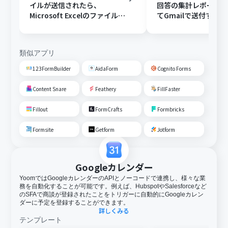
イルが送信されたら、
回答の集計レポート
Microsoft Excelのファイルに
てGmailで送付する
変換しGoogle Driveに格納す
る
類似アプリ
123FormBuilder
AidaForm
Cognito Forms
Content Snare
Feathery
FillFaster
Fillout
FormCrafts
Formbricks
Formsite
Getform
Jotform
Googleカレンダー
YoomではGoogleカレンダーのAPIとノーコードで連携し、様々な業
務を自動化することが可能です。例えば、HubspotやSalesforceなど
のSFAで商談が登録されたことをトリガーに自動的にGoogleカレン
ダーに予定を登録することができます。
詳しくみる
テンプレート