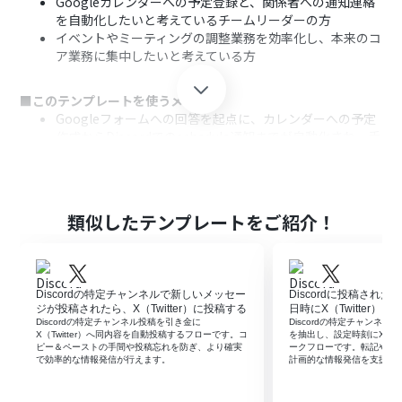
Googleカレンダーへの予定登録と、関係者への通知連絡
を自動化したいと考えているチームリーダーの方
イベントやミーティングの調整業務を効率化し、本来のコ
ア業務に集中したいと考えている方
■このテンプレートを使うメリット
Googleフォームへの回答を起点に、カレンダーへの予定
作成からDiscordでのschedule通知までが自動化され、手
作業の時間を削減できます
手作業によるカレンダーへの転記ミスや、Discordへの通
知漏れなどのヒューマンエラーを防ぎ、確実な情報共有を
実現します
類似したテンプレートをご紹介！
■フローボットの流れ
はじめに、Googleフォーム、Googleカレンダー、
DiscordをYoomと連携します
Discordの特定チャンネルで新しいメッセー
Discordに投稿され
次に、トリガーでGoogleフォームを選択し、「フォーム
ジが投稿されたら、X（Twitter）に投稿する
日時にX（Twitter）
に回答が送信されたら」というアクションを設定します
Discordの特定チャンネル投稿を引き金に
Discordの特定チャンネル
X（Twitter）へ同内容を自動投稿するフローです。コ
を抽出し、設定時刻にX（Tw
次に、オペレーションでGoogleカレンダーの「予定を作
ピー＆ペーストの手間や投稿忘れを防ぎ、より確実
ークフローです。転記や予
成」アクションを設定し、フォームの回答内容をもとに予
で効率的な情報発信が行えます。
計画的な情報発信を支援し
定が作成されるように設定します
最後に、オペレーションでDiscordの「メッセージを送