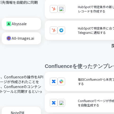
取引先情報を自動的に同期
HubSpotで特定条件の新
レコードを作成する
Abyssale
HubSpotで特定条件に
Telegramに通知する
All-Images.ai
Confluence
を使ったテンプレ
Confluenceの操作をAPI
毎日Confluenceから未
でページが作成されたことを
する
Confluenceのコンテン
ュメントツールと同期するといっ
Confluenceでページ
を自動生成する
NotePM