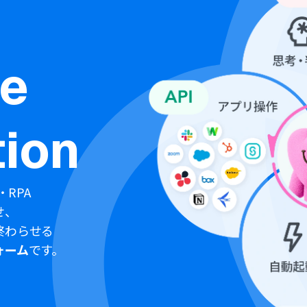
ne
ion
・RPA
せ、
終わらせる
ォーム
です。