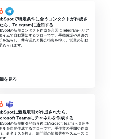
ubSpotで特定条件に合うコンタクトが作成さ
たら、Telegramに通知する
ubSpotの新規コンタクト作成を合図にTelegramへリア
タイムで自動通知するフローです。手動確認や連絡の
間を減らし、共有漏れと機会損失を抑え、営業の初動
早められます。
細を見る
ubSpotに新規取引が作成されたら、
icrosoft Teamsにチャネルを作成する
ubSpotの新規取引登録直後にMicrosoft Teamsへ専用チ
ネルを自動作成するフローです。手作業の手間や作成
れ、命名ミスを抑え、部門間の情報共有をスムーズに
ます。