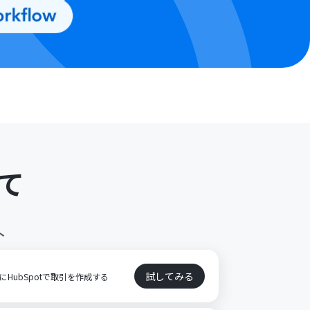
て
ト
試してみる
とにHubSpotで取引を作成する