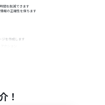
いた時間を削減できます
、情報の正確性を保ちます
ページを作成します
うアクション
ジのタイトルや本文に変数として埋め込めます。ま
介！
合は設定しているフローボットのオペレーションは
アプリや機能（オペレーション）を使用すること