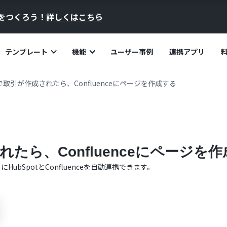
員をつくろう！
詳しくはこちら
テンプレート
機能
ユーザー事例
連携アプリ
otで取引が作成されたら、Confluenceにページを作成する
されたら、Confluenceにページを
単に
HubSpot
と
Confluence
を自動連携できます。