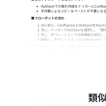
HubSpotでの取引作成をトリガーにCon
手作業によるコピー＆ペーストが不要にな
■フローボットの流れ
はじめに、ConfluenceとHubSpotをYo
次に、トリガーでHubSpotを選択し、
次に、オペレーションで分岐機能を設定し
最後に、オペレーションでConfluenc
※「トリガー」：フロー起動のきっかけとなるア
■このワークフローのカスタムポイント
Confluenceのページ作成アクション
た、特定の親ページ配下にページを作成し
■
注意事項
HubSpot、ConfluenceのそれぞれとY
トリガーは5分、10分、15分、30分、6
プランによって最短の起動間隔が異なりま
類
分岐はミニプラン以上のプランでご利用い
エラーとなりますので、ご注意ください。
ミニプランなどの有料プランは、2週間の