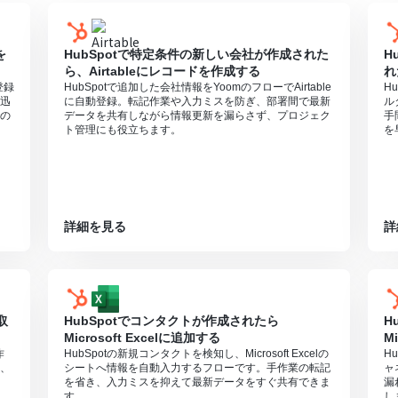
を
HubSpotで特定条件の新しい会社が作成された
H
ら、Airtableにレコードを作成する
れ
登録
HubSpotで追加した会社情報をYoomのフローでAirtable
H
迅
に自動登録。転記作業や入力ミスを防ぎ、部署間で最新
ル
の
データを共有しながら情報更新を漏らさず、プロジェク
手
ト管理にも役立ちます。
を
詳細を見る
詳
取
HubSpotでコンタクトが作成されたら
H
Microsoft Excelに追加する
M
作
HubSpotの新規コンタクトを検知し、Microsoft Excelの
H
、
シートへ情報を自動入力するフローです。手作業の転記
ャ
を省き、入力ミスを抑えて最新データをすぐ共有できま
漏
す。
し