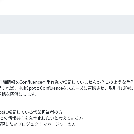
の詳細情報をConfluenceへ手作業で転記していませんか？このよう
、HubSpotとConfluenceをスムーズに連携させ、取引作成時に自
連携を円滑にします。
uenceに転記している営業担当者の方
、案件ごとの情報共有を効率化したいと考えている方
実現したいプロジェクトマネージャーの方