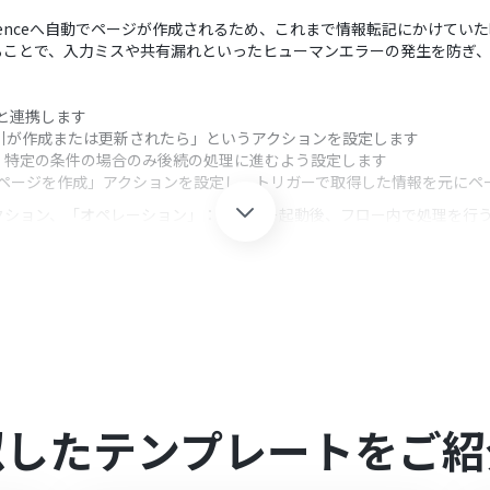
fluenceへ自動でページが作成されるため、これまで情報転記にかけて
ることで、入力ミスや共有漏れといったヒューマンエラーの発生を防ぎ
omと連携します
「取引が作成または更新されたら」というアクションを設定します
、特定の条件の場合のみ後続の処理に進むよう設定します
eの「ページを作成」アクションを設定し、トリガーで取得した情報を元に
クション、「オペレーション」：トリガー起動後、フロー内で処理を行
では、HubSpotのトリガーから取得した取引名や金額などの情報を、ペー
たり、ラベルを付与するなど、固定値を設定することも可能です。
oomを連携してください。
0分の間隔で起動間隔を選択できます。
すので、ご注意ください。
似したテンプレートをご紹
ただける機能（オペレーション）となっております。フリープランの場
無料トライアルを行うことが可能です。無料トライアル中には制限対象の