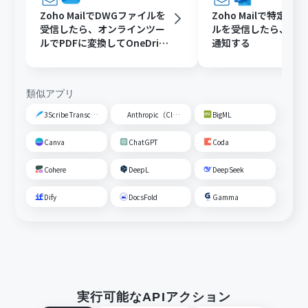
Zoho MailでDWGファイルを
Zoho Mailで特定条
受信したら、オンラインツー
ルを受信したら、Outl
ルでPDFに変換してOneDrive
通知する
に保存する
類似アプリ
3Scribe Transcription
Anthropic（Claude）
BigML
Canva
ChatGPT
Coda
Cohere
DeepL
DeepSeek
Dify
DocsFold
Gamma
実行可能なAPIアクション