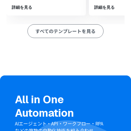
します。
詳細を見る
詳細を見る
※「トリガー」：フロー起動のきっかけとなるアクション、「オ
ペレーション」：トリガー起動後、フロー内で処理を行うアク
ション
すべてのテンプレートを見る
■このワークフローのカスタムポイント
Zoho Mailのメール送信設定では、通知に使用するアカウ
ントIDを任意で選択できます。
メールの送信者アドレスや、通知を受け取る受信者のメ
ールアドレスも自由に設定することが可能です。
■
注意事項
WordPress.org、Zoho MailのそれぞれとYoomを連携し
All in One
てください。
トリガーは5分、10分、15分、30分、60分の間隔で起動
Automation
間隔を選択できます。
プランによって最短の起動間隔が異なりますので、ご注意
AIエージェント・API・ワークフロー・RPA
ください。
などの複数の自動化技術を組み合わせ、