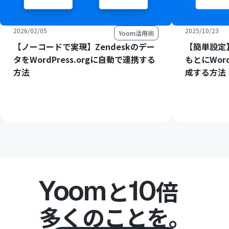
2026/02/05
2025/10/23
Yoom活用術
【ノーコードで実現】Zendeskのデー
【簡単設定】
タをWordPress.orgに自動で連携する
もとにWord
方法
成する方法
Yoom
10
と
倍
多くのことを。