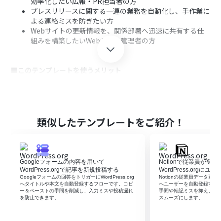
効率化したい広報・PR担当者の方
プレスリリースに関する一連の業務を自動化し、手作業に
よる連絡ミスを防ぎたい方
Webサイトの更新情報を、関係部署へ迅速に共有する仕
組みを構築したいWebサイト管理者の方
■このテンプレートを使うメリット
WordPress.orgでの投稿公開と同時にメールが自動送信
されるため、これまで手作業での連絡に費やしていた時
間を短縮できます。
手動での対応による通知漏れや宛先の間違いといったヒ
類似したテンプレートをご紹介！
ューマンエラーを防ぎ、確実な情報共有を可能にします。
■フローボットの流れ
Googleフォームの内容を用いて
Notionで従業員が登
はじめに、WordPress.orgとZoho MailをYoomと連携し
WordPress.orgで記事を新規投稿する
WordPress.orgに
ます。
Googleフォームの回答をトリガーにWordPress.org
Notionの従業員データ更新を契
へタイトルや本文を自動登録するフローです。コピ
へユーザーを自動登録する
次に、トリガーでWordPress.orgを選択し、「投稿が公
ー＆ペーストの手間を削減し、入力ミスや投稿漏れ
手間や転記ミスを抑え、日
開されたら」というアクションを設定します。
を防止できます。
スムーズにします。
最後に、オペレーションでZoho Mailの「メールを送信」
アクションを設定し、関係者への通知メールを自動で送信