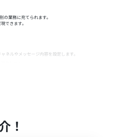
を別の業務に充てられます。
実現できます。
たいチャネルやメッセージ内容を設定します。
うアクション
報を変数として埋め込み、より具体的な通知内容を
介！
）があり、一般法人向けプランに加入していない場合には認証