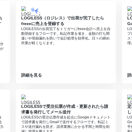
れ
LOGILESS（ロジレス）で出荷が完了したら
L
す
freeeに売上を登録する
G
LOGILESSの出荷完了をトリガーにfreee会計へ売上を自
L
動登録するフローです。転記作業を省き、金額の打ち間
プ
違いや登録漏れを防いで会計処理を効率化。日々の締め
ス
作業が軽くなります。
理
分
が
詳細を見る
詳
LOGILESSで受注伝票が作成・更新されたら請
定
求書を発行してメール送付
し
自
LOGILESSの受注伝票作成を起点にGoogleドキュメント
L
る
で請求書を発行しGmailで送付するフローです。転記ミ
G
力
スや送付漏れを防ぎ、請求業務にかかる手間と時間を削
手
減し管理を整えます。
析