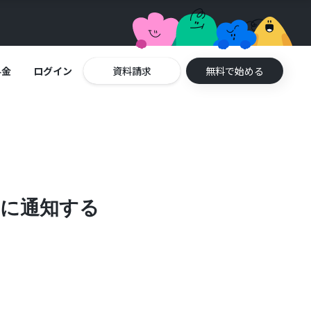
料金
ログイン
資料請求
無料で始める
msに通知する