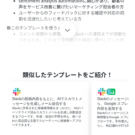
sentiment analysis automationに関心があり、顧客の
声をサービス改善に繋げたいマーケティング担当者の方
ユーザーからのフィードバックに対する確認や対応の初
動を迅速化したいと考えている方
■このテンプレートを使うメリット
コメント投稿から感情分析、Slackへの通知までが自動化
されるため、これまで手作業での確認に費やしていた時
間を削減し、迅速な状況把握が可能になります。
AIが客観的な分析を行うことで、コメントの緊急度や重要
度の判断がしやすくなり、優先順位を付けた対応を実現で
きます。
■フローボットの流れ
類似したテンプレートをご紹介！
はじめに、WordPress.orgとSlackをYoomと連携しま
す。
次に、トリガーでWordPress.orgを選択し、「コメント
が投稿されたら」というアクションを設定します。
Slackの投稿内容をもとに、AIでスカウトメ
Slackのメッセージ
続いて、オペレーションでWordPress.orgの「特定の投
ッセージを生成しメール送信する
ら、Google スプレ
稿を取得する」アクションを設定し、コメントが紐づく投
Slackに共有された候補者情報をきっかけに、AIがパ
内容を追加する
ーソナライズ済みスカウトメールを生成し自動送信
Slackのメッセージにス
稿の情報を取得します。
するフローです。作成・送信の手間を抑え、統一さ
稿情報をGoogle スプレ
次に、オペレーションでAI機能の「テキストを生成する」
れた高品質な文面でスピーディーに候補者へアプロ
フローです。手作業の入力
ーチできます。
らし、転記漏れや打ち間違
を選択し、取得したコメント内容を感情分析するよう設
定します。