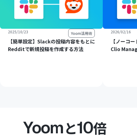
2025/10/23
2026/02/16
Yoom活用術
【簡単設定】Slackの投稿内容をもとに
【ノーコード
Redditで新規投稿を作成する方法
Clio M
Yoom
10
と
倍