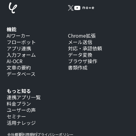
機能
AIワーカー
Chrome拡張
フローボット
メール送信
アプリ連携
対応・承認依頼
入力フォーム
データ変換
AI-OCR
ブラウザ操作
文章の要約
書類作成
データベース
もっと知る
連携アプリ一覧
料金プラン
ユーザーの声
セミナー
活用ナレッジ
会社概要
利用規約
プライバシーポリシー