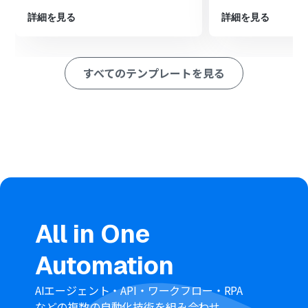
最後に、オペレーションでSlackの「チャンネルにメッセ
詳細を見る
詳細を見る
ージを送る」アクションを設定し、分析結果を指定のチャ
ンネルに通知します。
※「トリガー」：フロー起動のきっかけとなるアクション、「オ
すべてのテンプレートを見る
ペレーション」：トリガー起動後、フロー内で処理を行うアク
ション
■このワークフローのカスタムポイント
AI機能のテキスト生成では、コメント内容をどのように分
析（例：ポジティブ、ネガティブ、ニュートラルに分類）
するか、プロンプトを自由にカスタマイズできます。ただ
し、プロンプトの文字数によって消費するタスク数が変動
するためご注意ください。
Slackへの通知では、通知先のチャンネルを任意で設定可
能です。また、メッセージ本文には、WordPress.orgで
取得した投稿タイトルやAIによる分析結果を変数として埋
め込むことで、より分かりやすい通知を作成できます。
All in One
■注意事項
Automation
WordPress.org、SlackのそれぞれとYoomを連携してく
ださい。
トリガーは5分、10分、15分、30分、60分の間隔で起動
AIエージェント・API・ワークフロー・RPA
間隔を選択できます。
などの複数の自動化技術を組み合わせ、