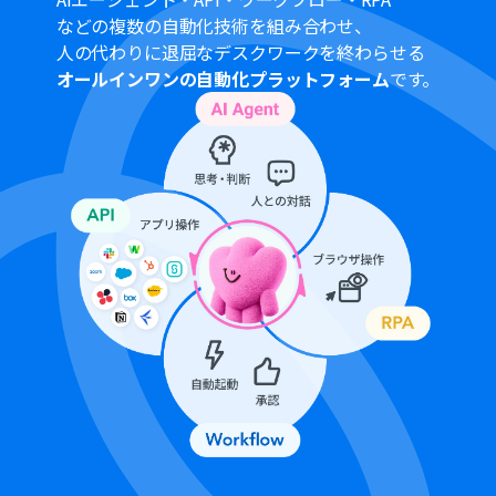
チームプランやサクセスプランなどの有料プランは、2週
などの複数の自動化技術を組み合わせ、
間の無料トライアルを行うことが可能です。無料トライア
人の代わりに退屈なデスクワークを終わらせる
ル中には制限対象のアプリや機能（オペレーション）を
オールインワンの自動化プラットフォーム
です。
使用することができます。
Microsoft365（旧Office365）には、家庭向けプランと一
般法人向けプラン（Microsoft365 Business）があり、一
般法人向けプランに加入していない場合には認証に失敗
する可能性があります。
Microsoft Excelに対して値の追加や更新を行う際は、
デ
ータベースを操作するオペレーションの設定
をご参照くだ
さい。