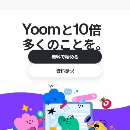
Yoom
10
と
倍
多くのことを。
無料で始める
資料請求