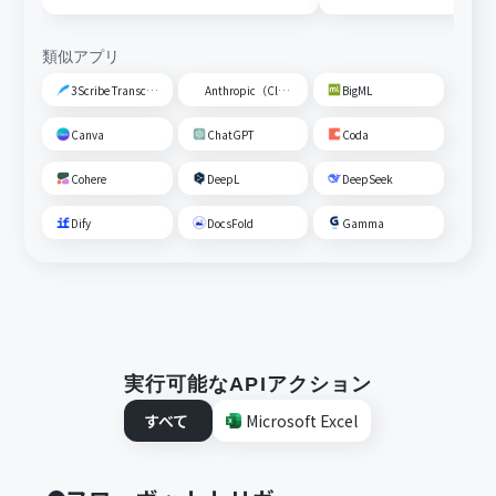
類似アプリ
3Scribe Transcription
Anthropic（Claude）
BigML
Canva
ChatGPT
Coda
Cohere
DeepL
DeepSeek
Dify
DocsFold
Gamma
実行可能なAPIアクション
すべて
Microsoft Excel