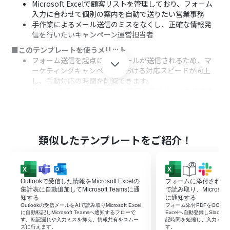
Microsoft Excelで顧客リストを管理しており、フォーム
入力に合わせて個別の案内を自動で送りたい営業事務
手作業によるメール送信のミスをなくし、正確な情報発
信を行いたいキャンペーン運営担当者
■このテンプレートを使うメリット
フォーム送信を起点に自動メールが送信されるため、マ
ーケティングキャンペーンにおける対応スピードが向上
し、手動対応の時間を削減できます。
Microsoft Excelから取得した情報を元にメールを作成す
るので、宛先間違いや入力ミスといったヒューマンエラー
を防止し、正確な運用が可能になります。
■フローボットの流れ
はじめに、Microsoft ExcelをYoomと連携してください。
類似したテンプレートをご紹介！
次に、トリガーで、Yoomフォームを選択し、「フォーム
が送信されたら」というアクションを設定します。
続いて、オペレーションで、Microsoft Excelの「複数の
レコードを取得する（最大１０件）」アクションを設定
Outlookで受信した情報をMicrosoft Excelの
フォームに添付されたP
し、必要な情報を抽出してください。
集計表に自動追加してMicrosoft Teamsに通
で読み取り、Microsoft 
その直後に、オペレーションで、「繰り返し同じ処理をす
知する
に通知する
Outlookの受信メールをAIで読み取りMicrosoft Excel
フォーム添付PDFをOCRで読み
る」アクションを設定し、取得したデータごとに処理を行
に自動転記しMicrosoft Teamsへ通知するフローで
Excelへ自動登録しSlac
うよう構成します。
す。転記漏れや入力ミスを抑え、情報共有をスムー
記時間を短縮し、入力ミス
ズに行えます。
す。
最後に、ループ内のオペレーションで、Yoomの「メール