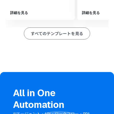
を送る」アクションを設定し、対象者にメールを送信して
ください。
詳細を見る
詳細を見る
※「トリガー」：フロー起動のきっかけとなるアクション、「オ
ペレーション」：トリガー起動後、フロー内で処理を行うアク
ション
すべてのテンプレートを見る
■このワークフローのカスタムポイント
Yoomのメール送信アクションでは、送信先メールアドレ
スをフォームの入力値やMicrosoft Excelから取得した値
など、任意の項目に設定して送信先を指定できます。
メールの件名や本文には、キャンペーン内容に合わせた固
定テキストを入力できるだけでなく、顧客名や管理番号
といった前段で取得した値を変数として埋め込むことが
可能です。これにより、受信者に合わせたパーソナライズ
されたメールを作成できます。
■注意事項
Microsoft ExcelとYoomを連携してください。
All in One
「同じ処理を繰り返す」オペレーション間の操作は、チ
ームプラン・サクセスプランでのみご利用いただける機能
Automation
となっております。フリープラン・ミニプランの場合は設
定しているフローボットのオペレーションやデータコネ
クトはエラーとなりますので、ご注意ください。
AIエージェント・API・ワークフロー・RPA