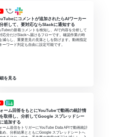
ouTubeにコメントが追加されたらAIワーカー
分析して、要対応ならSlackに通知する
ouTubeの新着コメントを検知し、AIで内容を分析して
対応分だけSlackへ届けるフローです。確認作業の時
を減らし、重要意見の見落としを防げます。動画指定
キーワード判定も自由に設定可能です。
細を見る
ォーム回答をもとにYouTubeで動画の統計情
を取得し、分析してGoogle スプレッドシー
に追加する
ォーム送信をトリガーにYouTube Data APIで動画統計
集め、分析結果とともにGoogle スプレッドシートへ