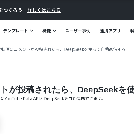
員をつくろう！
詳しくはこちら
テンプレート
機能
ユーザー事例
連携アプリ
beで動画にコメントが投稿されたら、DeepSeekを使って自動返信する
ントが投稿されたら、DeepSeek
単に
YouTube Data API
と
DeepSeek
を自動連携できます。