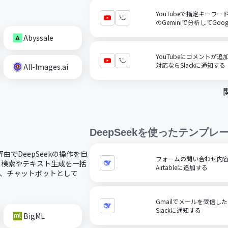
YouTubeで指定キーワ
のGeminiで分析してGo
Abyssale
YouTubeにコメントが
対応ならSlackに通知する
All-Images.ai
DeepSeek
を使ったテンプレ
経由でDeepSeekの操作を自
フォームの問い合わせ内容を
での検索やテキスト生成を一括
Airtableに追加する
連携し、チャットボットとして
Gmailでメールを受信した
Slackに通知する
BigML