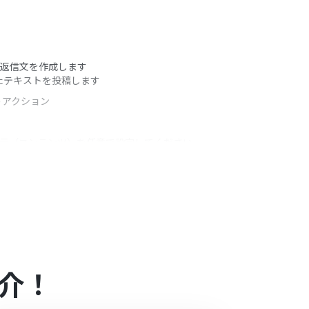
た返信文を作成します
成したテキストを投稿します
うアクション
の指示（コンテンツ）を任意で設定してください
介！