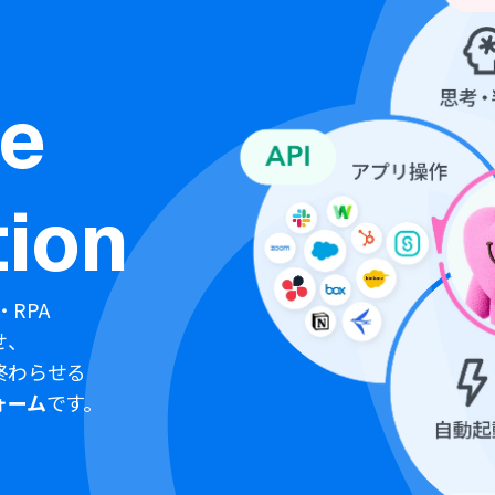
ne
ion
・RPA
せ、
終わらせる
ォーム
です。