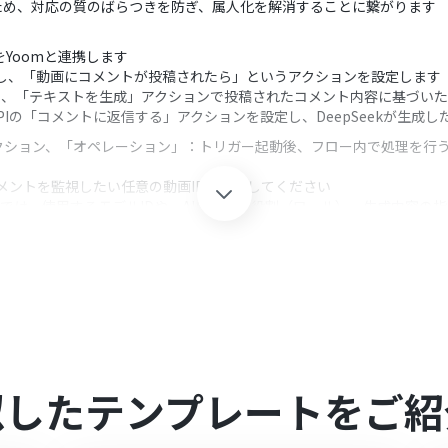
ため、対応の質のばらつきを防ぎ、属人化を解消することに繋がります
PIをYoomと連携します
PIを選択し、「動画にコメントが投稿されたら」というアクションを設定します
選択し、「テキストを生成」アクションで投稿されたコメント内容に基づい
a APIの「コメントに返信する」アクションを設定し、DeepSeekが生
クション、「オペレーション」：トリガー起動後、フロー内で処理を行
では、コメントを監視したい任意の動画IDを設定してください
ョンでは、使用するモデルIDや、AIに与える役割（ロール）、生成内容
れぞれとYoomを連携してください
0分の間隔で起動間隔を選択できます
すので、ご注意ください
似したテンプレートをご紹