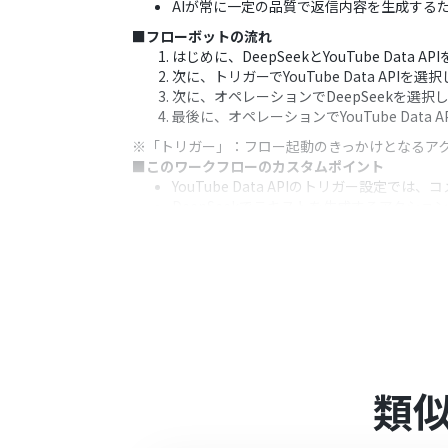
AIが常に一定の品質で返信内容を生成する
■フローボットの流れ
はじめに、DeepSeekとYouTube Data A
次に、トリガーでYouTube Data A
次に、オペレーションでDeepSeekを
最後に、オペレーションでYouTube Dat
※「トリガー」：フロー起動のきっかけとなるア
■このワークフローのカスタムポイント
YouTube Data APIのトリガー設定
DeepSeekでテキストを生成するアクシ
■注意事項
YouTube Data API、DeepSeekのそ
トリガーは5分、10分、15分、30分、6
プランによって最短の起動間隔が異なりま
類