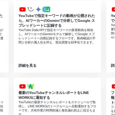
た
YouTubeで指定キーワードの動画が公開された
Y
ら、AIワーカーのGeminiで分析してGoogle ス
で
プレッドシートに記録する
Y
要
Iが
YouTube Data APIで指定キーワードの新着動画を検知
間
で
し、AIワーカーのGeminiモデルで解析してGoogle スプ
や
S運
レッドシートへ自動記録するフローです。動画確認の手
間と分析の属人化を抑え、競合調査を効率化できます。
詳細を見る
詳
最新のYouTubeチャンネルレポートをLINE
フ
WORKSに通知する
報
ント
YouTubeの最新チャンネルレポートをスケジュールで取
ト
信
得し、LINE WORKSのトークルームへ自動通知するフロ
フ
視
ーです。共有作業の時間削減と報告漏れ防止に役立ちま
を
す。